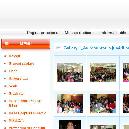
Pagina principala
Mesaje dedicatii
Informatii utile
MENU
Gallery | „Au renunțat la jucării p
Colegii
Grupuri școlare
Licee
Universități
Școli
Grădinițe
Inspectoratul Școlar
Bihor
Casa Corpului Didactic
M.Ed.C.T.
Prefectura și Consiliul