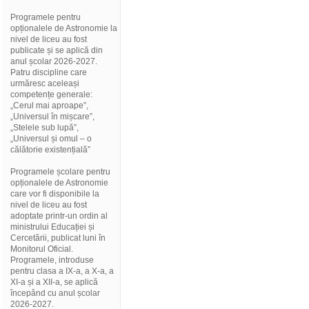
Programele pentru
opționalele de Astronomie la
nivel de liceu au fost
publicate și se aplică din
anul școlar 2026-2027.
Patru discipline care
urmăresc aceleași
competențe generale:
„Cerul mai aproape”,
„Universul în mișcare”,
„Stelele sub lupă”,
„Universul și omul – o
călătorie existențială”
Programele școlare pentru
opționalele de Astronomie
care vor fi disponibile la
nivel de liceu au fost
adoptate printr-un ordin al
ministrului Educației și
Cercetării, publicat luni în
Monitorul Oficial.
Programele, introduse
pentru clasa a IX-a, a X-a, a
XI-a și a XII-a, se aplică
începând cu anul școlar
2026-2027.