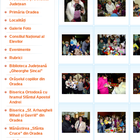
Județean
Primăria Oradea
Localități
Galerie Foto
Consiliul Național al
Elevilor
Evenimente
Rubrici
Biblioteca Județeană
„Gheorghe Șincai”
Orășelul copiilor din
Oradea
Biserica Ortodoxă cu
hramul Sfântul Apostol
Andrei
Biserica ,,Sf. Arhangheli
Mihail și Gavriil” din
Oradea
Mănăstirea ,,Sfânta
Cruce” din Oradea