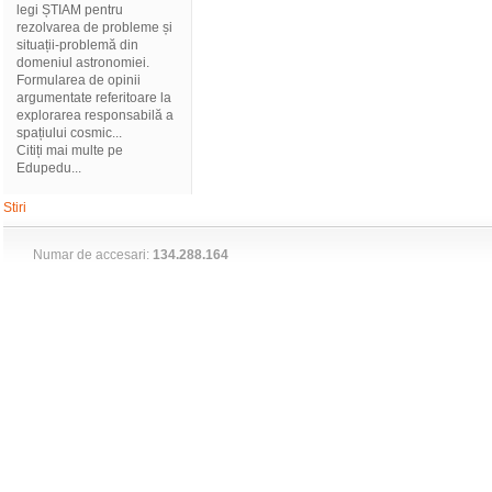
legi ȘTIAM pentru
rezolvarea de probleme și
situații-problemă din
domeniul astronomiei.
Formularea de opinii
argumentate referitoare la
explorarea responsabilă a
spațiului cosmic...
Citiți mai multe pe
Edupedu...
Stiri
Numar de accesari:
134.288.164