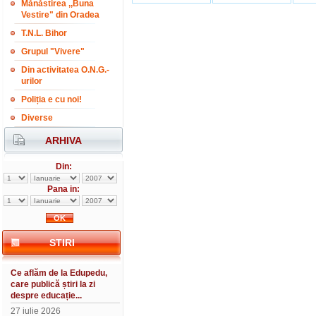
Mănăstirea ,,Buna
Vestire" din Oradea
T.N.L. Bihor
Grupul "Vivere"
Din activitatea O.N.G.-
urilor
Poliția e cu noi!
Diverse
ARHIVA
Din:
Pana in:
STIRI
Ce aflăm de la Edupedu,
care publică știri la zi
despre educație...
27 iulie 2026