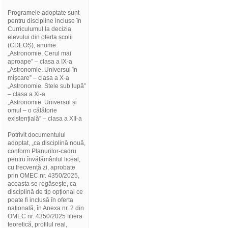
Programele adoptate sunt
pentru discipline incluse în
Curriculumul la decizia
elevului din oferta școlii
(CDEOȘ), anume:
„Astronomie. Cerul mai
aproape” – clasa a IX-a
„Astronomie. Universul în
mișcare” – clasa a X-a
„Astronomie. Stele sub lupă”
– clasa a Xi-a
„Astronomie. Universul și
omul – o călătorie
existențială” – clasa a XII-a
Potrivit documentului
adoptat, „ca disciplină nouă,
conform Planurilor-cadru
pentru învățământul liceal,
cu frecvență zi, aprobate
prin OMEC nr. 4350/2025,
aceasta se regăsește, ca
disciplină de tip opțional ce
poate fi inclusă în oferta
națională, în Anexa nr. 2 din
OMEC nr. 4350/2025 filiera
teoretică, profilul real,