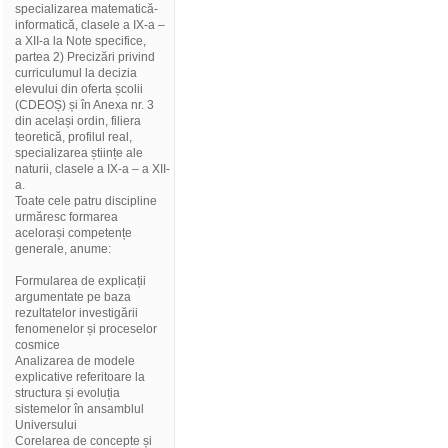
specializarea matematică-
informatică, clasele a IX-a –
a XII-a la Note specifice,
partea 2) Precizări privind
curriculumul la decizia
elevului din oferta școlii
(CDEOȘ) și în Anexa nr. 3
din același ordin, filiera
teoretică, profilul real,
specializarea științe ale
naturii, clasele a IX-a – a XII-
a.
Toate cele patru discipline
urmăresc formarea
acelorași competențe
generale, anume:
Formularea de explicații
argumentate pe baza
rezultatelor investigării
fenomenelor și proceselor
cosmice
Analizarea de modele
explicative referitoare la
structura și evoluția
sistemelor în ansamblul
Universului
Corelarea de concepte și