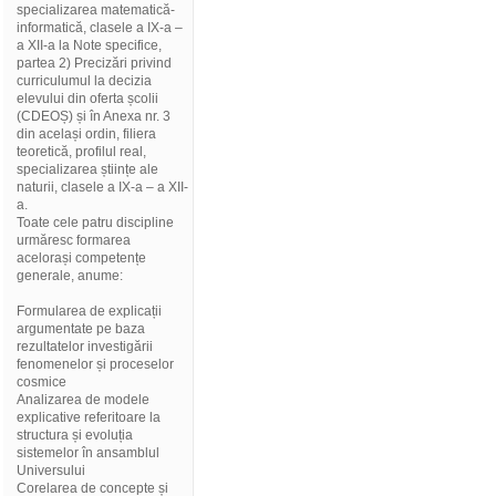
specializarea matematică-
informatică, clasele a IX-a –
a XII-a la Note specifice,
partea 2) Precizări privind
curriculumul la decizia
elevului din oferta școlii
(CDEOȘ) și în Anexa nr. 3
din același ordin, filiera
teoretică, profilul real,
specializarea științe ale
naturii, clasele a IX-a – a XII-
a.
Toate cele patru discipline
urmăresc formarea
acelorași competențe
generale, anume:
Formularea de explicații
argumentate pe baza
rezultatelor investigării
fenomenelor și proceselor
cosmice
Analizarea de modele
explicative referitoare la
structura și evoluția
sistemelor în ansamblul
Universului
Corelarea de concepte și