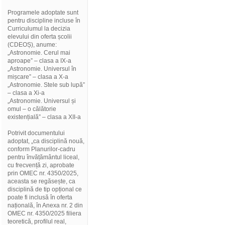
Programele adoptate sunt
pentru discipline incluse în
Curriculumul la decizia
elevului din oferta școlii
(CDEOȘ), anume:
„Astronomie. Cerul mai
aproape” – clasa a IX-a
„Astronomie. Universul în
mișcare” – clasa a X-a
„Astronomie. Stele sub lupă”
– clasa a Xi-a
„Astronomie. Universul și
omul – o călătorie
existențială” – clasa a XII-a
Potrivit documentului
adoptat, „ca disciplină nouă,
conform Planurilor-cadru
pentru învățământul liceal,
cu frecvență zi, aprobate
prin OMEC nr. 4350/2025,
aceasta se regăsește, ca
disciplină de tip opțional ce
poate fi inclusă în oferta
națională, în Anexa nr. 2 din
OMEC nr. 4350/2025 filiera
teoretică, profilul real,