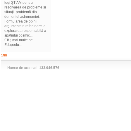
legi ȘTIAM pentru
rezolvarea de probleme și
situații-problemă din
domeniul astronomiei.
Formularea de opinii
argumentate referitoare la
explorarea responsabilă a
spațiului cosmic...
Citiți mai multe pe
Edupedu...
Stiri
Numar de accesari:
133.946.576