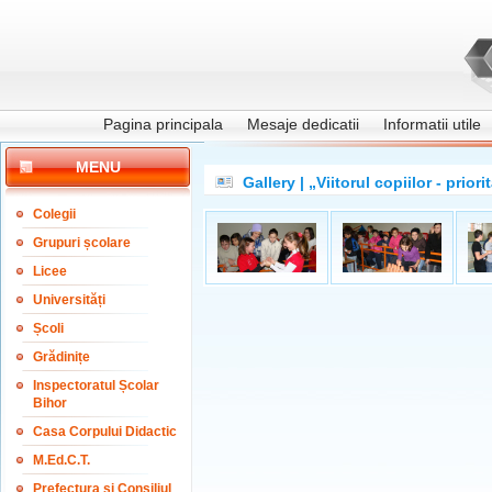
Pagina principala
Mesaje dedicatii
Informatii utile
MENU
Gallery | „Viitorul copiilor - prior
Colegii
Grupuri școlare
Licee
Universități
Școli
Grădinițe
Inspectoratul Școlar
Bihor
Casa Corpului Didactic
M.Ed.C.T.
Prefectura și Consiliul