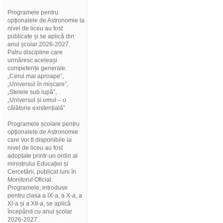
Programele pentru
opționalele de Astronomie la
nivel de liceu au fost
publicate și se aplică din
anul școlar 2026-2027.
Patru discipline care
urmăresc aceleași
competențe generale:
„Cerul mai aproape”,
„Universul în mișcare”,
„Stelele sub lupă”,
„Universul și omul – o
călătorie existențială”
Programele școlare pentru
opționalele de Astronomie
care vor fi disponibile la
nivel de liceu au fost
adoptate printr-un ordin al
ministrului Educației și
Cercetării, publicat luni în
Monitorul Oficial.
Programele, introduse
pentru clasa a IX-a, a X-a, a
XI-a și a XII-a, se aplică
începând cu anul școlar
2026-2027.