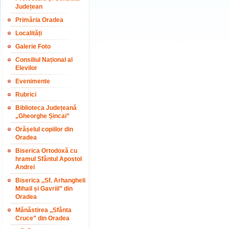
Județean
Primăria Oradea
Localități
Galerie Foto
Consiliul Național al
Elevilor
Evenimente
Rubrici
Biblioteca Județeană
„Gheorghe Șincai”
Orășelul copiilor din
Oradea
Biserica Ortodoxă cu
hramul Sfântul Apostol
Andrei
Biserica ,,Sf. Arhangheli
Mihail și Gavriil” din
Oradea
Mănăstirea ,,Sfânta
Cruce” din Oradea