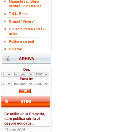
Mănăstirea ,,Buna
Vestire" din Oradea
T.N.L. Bihor
Grupul "Vivere"
Din activitatea O.N.G.-
urilor
Poliția e cu noi!
Diverse
ARHIVA
Din:
Pana in:
STIRI
Ce aflăm de la Edupedu,
care publică știri la zi
despre educație...
27 iulie 2026