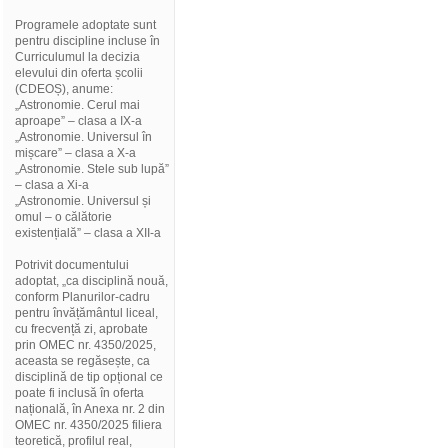
Programele adoptate sunt
pentru discipline incluse în
Curriculumul la decizia
elevului din oferta școlii
(CDEOȘ), anume:
„Astronomie. Cerul mai
aproape” – clasa a IX-a
„Astronomie. Universul în
mișcare” – clasa a X-a
„Astronomie. Stele sub lupă”
– clasa a Xi-a
„Astronomie. Universul și
omul – o călătorie
existențială” – clasa a XII-a
Potrivit documentului
adoptat, „ca disciplină nouă,
conform Planurilor-cadru
pentru învățământul liceal,
cu frecvență zi, aprobate
prin OMEC nr. 4350/2025,
aceasta se regăsește, ca
disciplină de tip opțional ce
poate fi inclusă în oferta
națională, în Anexa nr. 2 din
OMEC nr. 4350/2025 filiera
teoretică, profilul real,