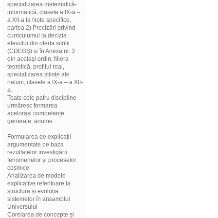
specializarea matematică-
informatică, clasele a IX-a –
a XII-a la Note specifice,
partea 2) Precizări privind
curriculumul la decizia
elevului din oferta școlii
(CDEOȘ) și în Anexa nr. 3
din același ordin, filiera
teoretică, profilul real,
specializarea științe ale
naturii, clasele a IX-a – a XII-
a.
Toate cele patru discipline
urmăresc formarea
acelorași competențe
generale, anume:
Formularea de explicații
argumentate pe baza
rezultatelor investigării
fenomenelor și proceselor
cosmice
Analizarea de modele
explicative referitoare la
structura și evoluția
sistemelor în ansamblul
Universului
Corelarea de concepte și