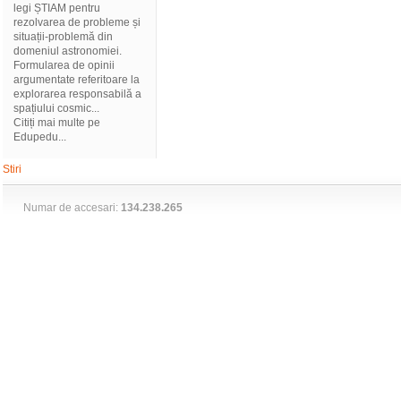
legi ȘTIAM pentru
rezolvarea de probleme și
situații-problemă din
domeniul astronomiei.
Formularea de opinii
argumentate referitoare la
explorarea responsabilă a
spațiului cosmic...
Citiți mai multe pe
Edupedu...
Stiri
Numar de accesari:
134.238.265