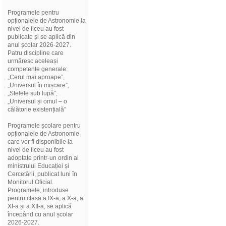
Programele pentru
opționalele de Astronomie la
nivel de liceu au fost
publicate și se aplică din
anul școlar 2026-2027.
Patru discipline care
urmăresc aceleași
competențe generale:
„Cerul mai aproape”,
„Universul în mișcare”,
„Stelele sub lupă”,
„Universul și omul – o
călătorie existențială”
Programele școlare pentru
opționalele de Astronomie
care vor fi disponibile la
nivel de liceu au fost
adoptate printr-un ordin al
ministrului Educației și
Cercetării, publicat luni în
Monitorul Oficial.
Programele, introduse
pentru clasa a IX-a, a X-a, a
XI-a și a XII-a, se aplică
începând cu anul școlar
2026-2027.