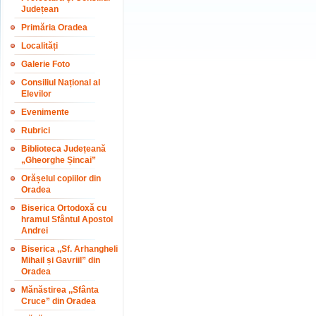
Județean
Primăria Oradea
Localități
Galerie Foto
Consiliul Național al
Elevilor
Evenimente
Rubrici
Biblioteca Județeană
„Gheorghe Șincai”
Orășelul copiilor din
Oradea
Biserica Ortodoxă cu
hramul Sfântul Apostol
Andrei
Biserica ,,Sf. Arhangheli
Mihail și Gavriil” din
Oradea
Mănăstirea ,,Sfânta
Cruce” din Oradea