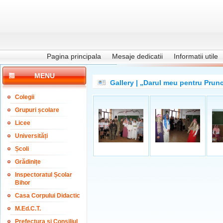
Pagina principala
Mesaje dedicatii
Informatii utile
MENU
Gallery | „Darul meu pentru Prun
Colegii
Grupuri școlare
Licee
Universități
Școli
Grădinițe
Inspectoratul Școlar
Bihor
Casa Corpului Didactic
M.Ed.C.T.
Prefectura și Consiliul