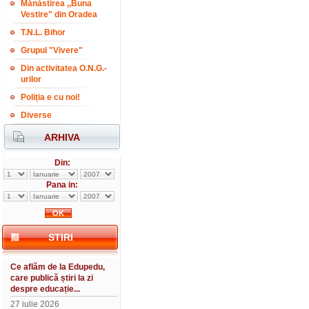
Mănăstirea ,,Buna
Vestire" din Oradea
T.N.L. Bihor
Grupul "Vivere"
Din activitatea O.N.G.-
urilor
Poliția e cu noi!
Diverse
ARHIVA
Din:
Pana in:
STIRI
Ce aflăm de la Edupedu,
care publică știri la zi
despre educație...
27 iulie 2026