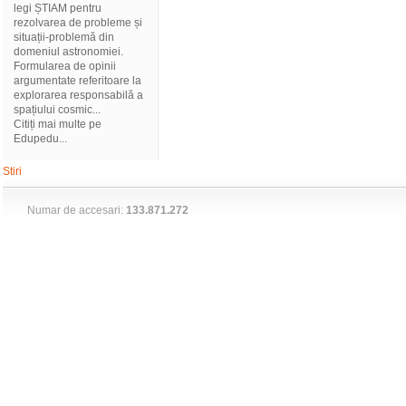
legi ȘTIAM pentru
rezolvarea de probleme și
situații-problemă din
domeniul astronomiei.
Formularea de opinii
argumentate referitoare la
explorarea responsabilă a
spațiului cosmic...
Citiți mai multe pe
Edupedu...
Stiri
Numar de accesari:
133.871.272