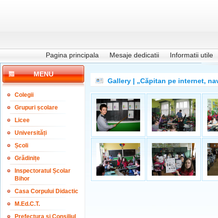
Pagina principala
Mesaje dedicatii
Informatii utile
MENU
Gallery | „Căpitan pe internet, n
Colegii
Grupuri școlare
Licee
Universități
Școli
Grădinițe
Inspectoratul Școlar
Bihor
Casa Corpului Didactic
M.Ed.C.T.
Prefectura și Consiliul