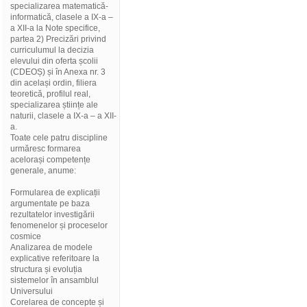
specializarea matematică-
informatică, clasele a IX-a –
a XII-a la Note specifice,
partea 2) Precizări privind
curriculumul la decizia
elevului din oferta școlii
(CDEOȘ) și în Anexa nr. 3
din același ordin, filiera
teoretică, profilul real,
specializarea științe ale
naturii, clasele a IX-a – a XII-
a.
Toate cele patru discipline
urmăresc formarea
acelorași competențe
generale, anume:
Formularea de explicații
argumentate pe baza
rezultatelor investigării
fenomenelor și proceselor
cosmice
Analizarea de modele
explicative referitoare la
structura și evoluția
sistemelor în ansamblul
Universului
Corelarea de concepte și