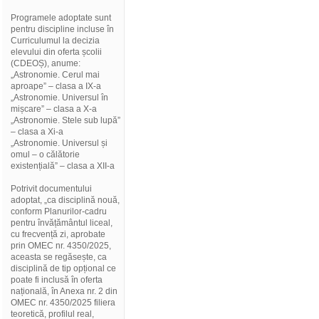
Programele adoptate sunt
pentru discipline incluse în
Curriculumul la decizia
elevului din oferta școlii
(CDEOȘ), anume:
„Astronomie. Cerul mai
aproape” – clasa a IX-a
„Astronomie. Universul în
mișcare” – clasa a X-a
„Astronomie. Stele sub lupă”
– clasa a Xi-a
„Astronomie. Universul și
omul – o călătorie
existențială” – clasa a XII-a
Potrivit documentului
adoptat, „ca disciplină nouă,
conform Planurilor-cadru
pentru învățământul liceal,
cu frecvență zi, aprobate
prin OMEC nr. 4350/2025,
aceasta se regăsește, ca
disciplină de tip opțional ce
poate fi inclusă în oferta
națională, în Anexa nr. 2 din
OMEC nr. 4350/2025 filiera
teoretică, profilul real,