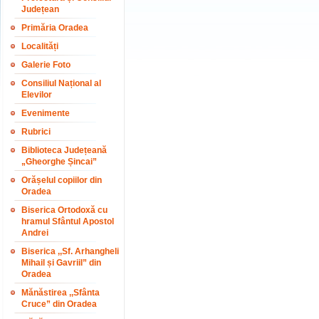
Județean
Primăria Oradea
Localități
Galerie Foto
Consiliul Național al
Elevilor
Evenimente
Rubrici
Biblioteca Județeană
„Gheorghe Șincai”
Orășelul copiilor din
Oradea
Biserica Ortodoxă cu
hramul Sfântul Apostol
Andrei
Biserica ,,Sf. Arhangheli
Mihail și Gavriil” din
Oradea
Mănăstirea ,,Sfânta
Cruce” din Oradea