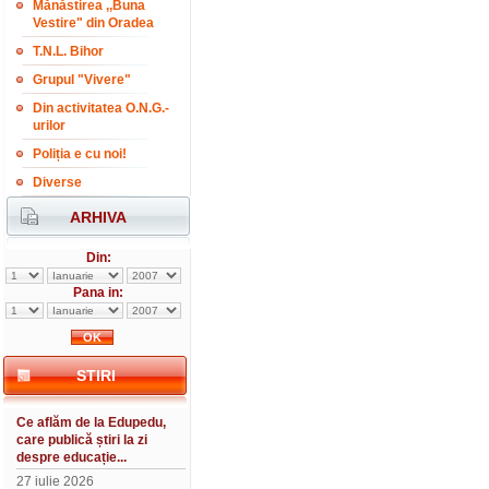
Mănăstirea ,,Buna
Vestire" din Oradea
T.N.L. Bihor
Grupul "Vivere"
Din activitatea O.N.G.-
urilor
Poliția e cu noi!
Diverse
ARHIVA
Din:
Pana in:
STIRI
Ce aflăm de la Edupedu,
care publică știri la zi
despre educație...
27 iulie 2026