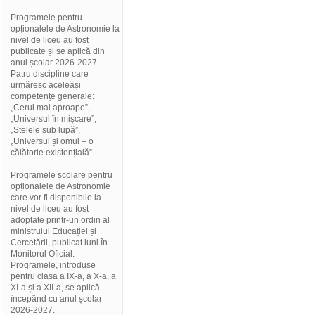
Programele pentru
opționalele de Astronomie la
nivel de liceu au fost
publicate și se aplică din
anul școlar 2026-2027.
Patru discipline care
urmăresc aceleași
competențe generale:
„Cerul mai aproape”,
„Universul în mișcare”,
„Stelele sub lupă”,
„Universul și omul – o
călătorie existențială”
Programele școlare pentru
opționalele de Astronomie
care vor fi disponibile la
nivel de liceu au fost
adoptate printr-un ordin al
ministrului Educației și
Cercetării, publicat luni în
Monitorul Oficial.
Programele, introduse
pentru clasa a IX-a, a X-a, a
XI-a și a XII-a, se aplică
începând cu anul școlar
2026-2027.