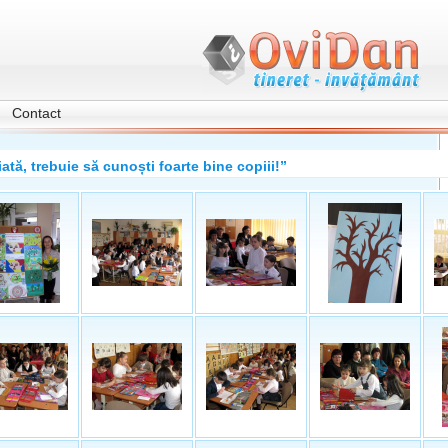
Contact
iată, trebuie să cunoști foarte bine copiii!”