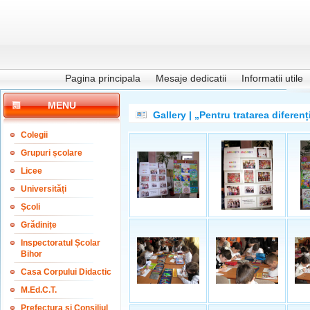
Pagina principala
Mesaje dedicatii
Informatii utile
MENU
Gallery | „Pentru tratarea diferenț
Colegii
Grupuri școlare
Licee
Universități
Școli
Grădinițe
Inspectoratul Școlar
Bihor
Casa Corpului Didactic
M.Ed.C.T.
Prefectura și Consiliul