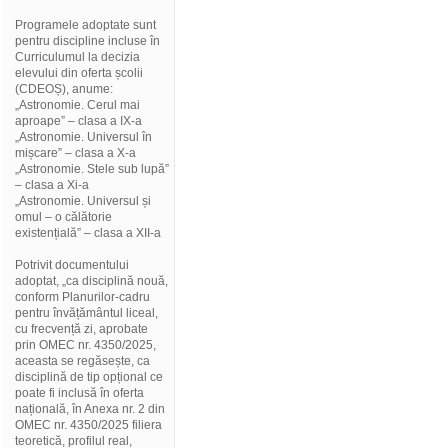
Programele adoptate sunt
pentru discipline incluse în
Curriculumul la decizia
elevului din oferta școlii
(CDEOȘ), anume:
„Astronomie. Cerul mai
aproape” – clasa a IX-a
„Astronomie. Universul în
mișcare” – clasa a X-a
„Astronomie. Stele sub lupă”
– clasa a Xi-a
„Astronomie. Universul și
omul – o călătorie
existențială” – clasa a XII-a
Potrivit documentului
adoptat, „ca disciplină nouă,
conform Planurilor-cadru
pentru învățământul liceal,
cu frecvență zi, aprobate
prin OMEC nr. 4350/2025,
aceasta se regăsește, ca
disciplină de tip opțional ce
poate fi inclusă în oferta
națională, în Anexa nr. 2 din
OMEC nr. 4350/2025 filiera
teoretică, profilul real,