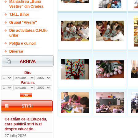
Mănăstirea ,,Buna
Vestire" din Oradea
T.N.L. Bihor
Grupul "Vivere"
Din activitatea O.N.G.-
urilor
Poliția e cu noi!
Diverse
ARHIVA
Din:
Pana in:
STIRI
Ce aflăm de la Edupedu,
care publică știri la zi
despre educație...
27 iulie 2026