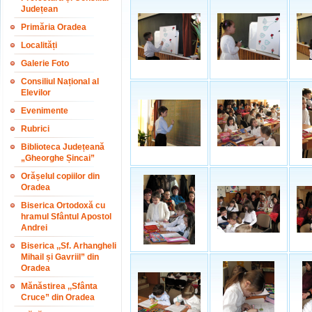
Județean
Primăria Oradea
Localități
Galerie Foto
Consiliul Național al
Elevilor
Evenimente
Rubrici
Biblioteca Județeană
„Gheorghe Șincai”
Orășelul copiilor din
Oradea
Biserica Ortodoxă cu
hramul Sfântul Apostol
Andrei
Biserica ,,Sf. Arhangheli
Mihail și Gavriil” din
Oradea
Mănăstirea ,,Sfânta
Cruce” din Oradea