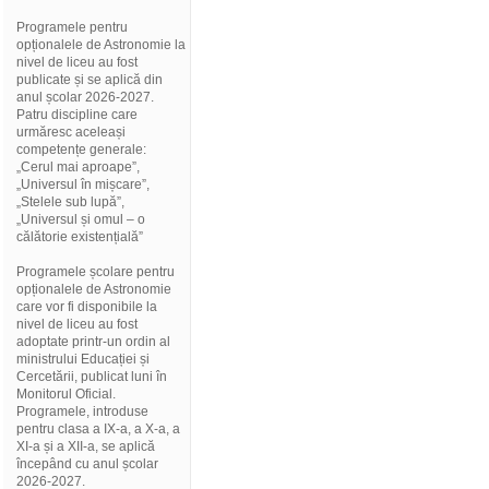
Programele pentru
opționalele de Astronomie la
nivel de liceu au fost
publicate și se aplică din
anul școlar 2026-2027.
Patru discipline care
urmăresc aceleași
competențe generale:
„Cerul mai aproape”,
„Universul în mișcare”,
„Stelele sub lupă”,
„Universul și omul – o
călătorie existențială”
Programele școlare pentru
opționalele de Astronomie
care vor fi disponibile la
nivel de liceu au fost
adoptate printr-un ordin al
ministrului Educației și
Cercetării, publicat luni în
Monitorul Oficial.
Programele, introduse
pentru clasa a IX-a, a X-a, a
XI-a și a XII-a, se aplică
începând cu anul școlar
2026-2027.