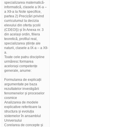
specializarea matematică-
informatică, clasele a IX-a –
a XII-a la Note specifice,
partea 2) Precizări privind
curriculumul la decizia
elevului din oferta școlii
(CDEOȘ) și în Anexa nr. 3
din același ordin, filiera
teoretică, profilul real,
specializarea științe ale
naturii, clasele a IX-a – a XII-
a.
Toate cele patru discipline
urmăresc formarea
acelorași competențe
generale, anume:
Formularea de explicații
argumentate pe baza
rezultatelor investigării
fenomenelor și proceselor
cosmice
Analizarea de modele
explicative referitoare la
structura și evoluția
sistemelor în ansamblul
Universului
Corelarea de concepte și