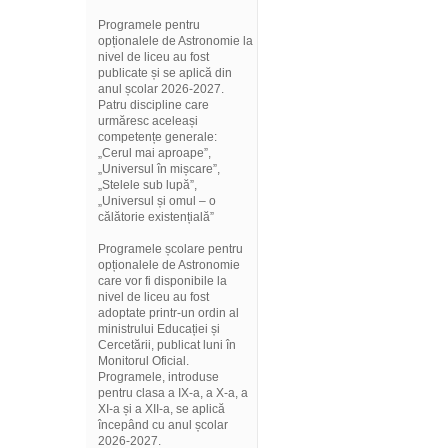
Programele pentru
opționalele de Astronomie la
nivel de liceu au fost
publicate și se aplică din
anul școlar 2026-2027.
Patru discipline care
urmăresc aceleași
competențe generale:
„Cerul mai aproape”,
„Universul în mișcare”,
„Stelele sub lupă”,
„Universul și omul – o
călătorie existențială”
Programele școlare pentru
opționalele de Astronomie
care vor fi disponibile la
nivel de liceu au fost
adoptate printr-un ordin al
ministrului Educației și
Cercetării, publicat luni în
Monitorul Oficial.
Programele, introduse
pentru clasa a IX-a, a X-a, a
XI-a și a XII-a, se aplică
începând cu anul școlar
2026-2027.