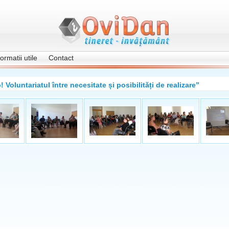
formatii utile
Contact
! Voluntariatul între necesitate și posibilități de realizare”