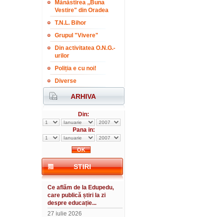
Mănăstirea ,,Buna
Vestire" din Oradea
T.N.L. Bihor
Grupul "Vivere"
Din activitatea O.N.G.-
urilor
Poliția e cu noi!
Diverse
ARHIVA
Din:
Pana in:
STIRI
Ce aflăm de la Edupedu,
care publică știri la zi
despre educație...
27 iulie 2026