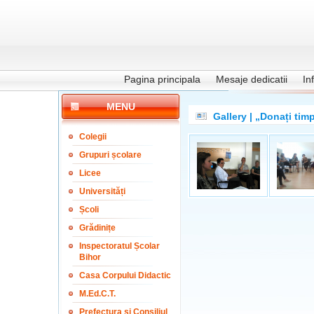
Pagina principala
Mesaje dedicatii
In
MENU
Gallery | „Donați timp
Colegii
Grupuri școlare
Licee
Universități
Școli
Grădinițe
Inspectoratul Școlar
Bihor
Casa Corpului Didactic
M.Ed.C.T.
Prefectura și Consiliul