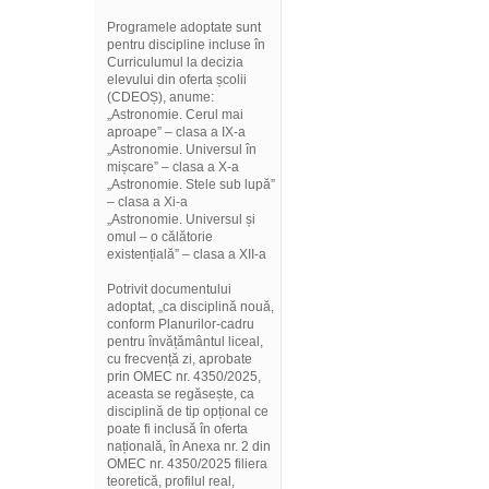
Programele adoptate sunt
pentru discipline incluse în
Curriculumul la decizia
elevului din oferta școlii
(CDEOȘ), anume:
„Astronomie. Cerul mai
aproape” – clasa a IX-a
„Astronomie. Universul în
mișcare” – clasa a X-a
„Astronomie. Stele sub lupă”
– clasa a Xi-a
„Astronomie. Universul și
omul – o călătorie
existențială” – clasa a XII-a
Potrivit documentului
adoptat, „ca disciplină nouă,
conform Planurilor-cadru
pentru învățământul liceal,
cu frecvență zi, aprobate
prin OMEC nr. 4350/2025,
aceasta se regăsește, ca
disciplină de tip opțional ce
poate fi inclusă în oferta
națională, în Anexa nr. 2 din
OMEC nr. 4350/2025 filiera
teoretică, profilul real,