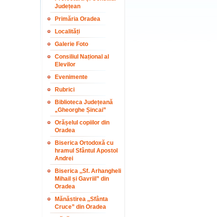
Județean
Primăria Oradea
Localități
Galerie Foto
Consiliul Național al
Elevilor
Evenimente
Rubrici
Biblioteca Județeană
„Gheorghe Șincai”
Orășelul copiilor din
Oradea
Biserica Ortodoxă cu
hramul Sfântul Apostol
Andrei
Biserica ,,Sf. Arhangheli
Mihail și Gavriil” din
Oradea
Mănăstirea ,,Sfânta
Cruce” din Oradea