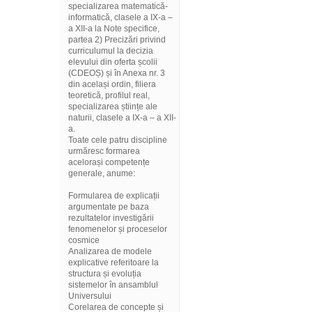
specializarea matematică-
informatică, clasele a IX-a –
a XII-a la Note specifice,
partea 2) Precizări privind
curriculumul la decizia
elevului din oferta școlii
(CDEOȘ) și în Anexa nr. 3
din același ordin, filiera
teoretică, profilul real,
specializarea științe ale
naturii, clasele a IX-a – a XII-
a.
Toate cele patru discipline
urmăresc formarea
acelorași competențe
generale, anume:
Formularea de explicații
argumentate pe baza
rezultatelor investigării
fenomenelor și proceselor
cosmice
Analizarea de modele
explicative referitoare la
structura și evoluția
sistemelor în ansamblul
Universului
Corelarea de concepte și