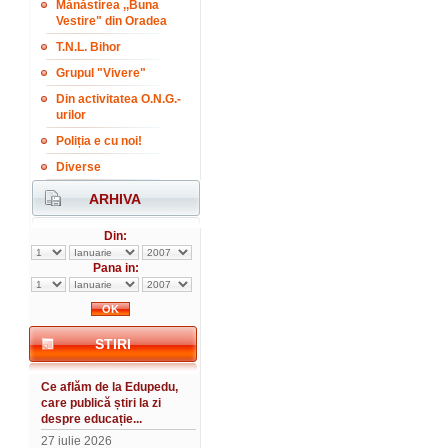
Mănăstirea ,,Buna
Vestire" din Oradea
T.N.L. Bihor
Grupul "Vivere"
Din activitatea O.N.G.-
urilor
Poliția e cu noi!
Diverse
ARHIVA
Din:
Pana in:
STIRI
Ce aflăm de la Edupedu,
care publică știri la zi
despre educație...
27 iulie 2026