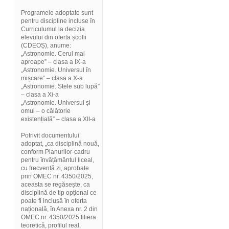
Programele adoptate sunt
pentru discipline incluse în
Curriculumul la decizia
elevului din oferta școlii
(CDEOȘ), anume:
„Astronomie. Cerul mai
aproape” – clasa a IX-a
„Astronomie. Universul în
mișcare” – clasa a X-a
„Astronomie. Stele sub lupă”
– clasa a Xi-a
„Astronomie. Universul și
omul – o călătorie
existențială” – clasa a XII-a
Potrivit documentului
adoptat, „ca disciplină nouă,
conform Planurilor-cadru
pentru învățământul liceal,
cu frecvență zi, aprobate
prin OMEC nr. 4350/2025,
aceasta se regăsește, ca
disciplină de tip opțional ce
poate fi inclusă în oferta
națională, în Anexa nr. 2 din
OMEC nr. 4350/2025 filiera
teoretică, profilul real,