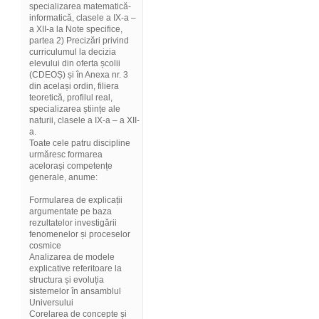
specializarea matematică-
informatică, clasele a IX-a –
a XII-a la Note specifice,
partea 2) Precizări privind
curriculumul la decizia
elevului din oferta școlii
(CDEOȘ) și în Anexa nr. 3
din același ordin, filiera
teoretică, profilul real,
specializarea științe ale
naturii, clasele a IX-a – a XII-
a.
Toate cele patru discipline
urmăresc formarea
acelorași competențe
generale, anume:
Formularea de explicații
argumentate pe baza
rezultatelor investigării
fenomenelor și proceselor
cosmice
Analizarea de modele
explicative referitoare la
structura și evoluția
sistemelor în ansamblul
Universului
Corelarea de concepte și