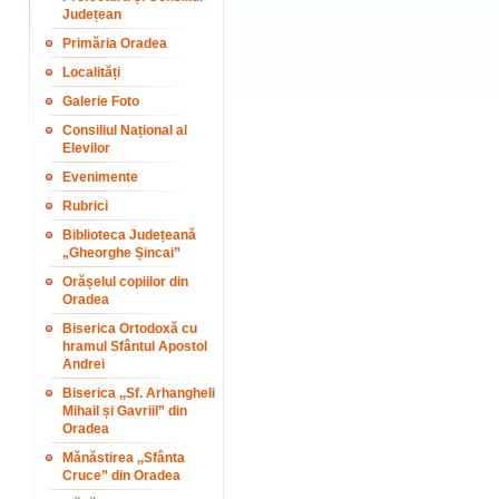
Județean
Primăria Oradea
Localități
Galerie Foto
Consiliul Național al
Elevilor
Evenimente
Rubrici
Biblioteca Județeană
„Gheorghe Șincai”
Orășelul copiilor din
Oradea
Biserica Ortodoxă cu
hramul Sfântul Apostol
Andrei
Biserica ,,Sf. Arhangheli
Mihail și Gavriil” din
Oradea
Mănăstirea ,,Sfânta
Cruce” din Oradea