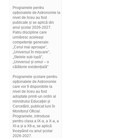
Programele pentru
opționalele de Astronomie la
nivel de liceu au fost
publicate și se aplică din
anul școlar 2026-2027.
Patru discipline care
urmăresc aceleași
competențe generale:
„Cerul mai aproape”,
„Universul în mișcare”,
„Stelele sub lupă”,
„Universul și omul – o
călătorie existențială”
Programele școlare pentru
opționalele de Astronomie
care vor fi disponibile la
nivel de liceu au fost
adoptate printr-un ordin al
ministrului Educației și
Cercetării, publicat luni în
Monitorul Oficial.
Programele, introduse
pentru clasa a IX-a, a X-a, a
XI-a și a XII-a, se aplică
începând cu anul școlar
2026-2027.