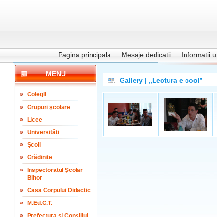
Pagina principala
Mesaje dedicatii
Informatii ut
MENU
Gallery | „Lectura e cool”
Colegii
Grupuri școlare
Licee
Universități
Școli
Grădinițe
Inspectoratul Școlar
Bihor
Casa Corpului Didactic
M.Ed.C.T.
Prefectura și Consiliul