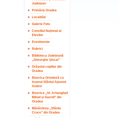
Județean
Primăria Oradea
Localități
Galerie Foto
Consiliul Național al
Elevilor
Evenimente
Rubrici
Biblioteca Județeană
„Gheorghe Șincai”
Orășelul copiilor din
Oradea
Biserica Ortodoxă cu
hramul Sfântul Apostol
Andrei
Biserica ,,Sf. Arhangheli
Mihail și Gavriil” din
Oradea
Mănăstirea ,,Sfânta
Cruce” din Oradea