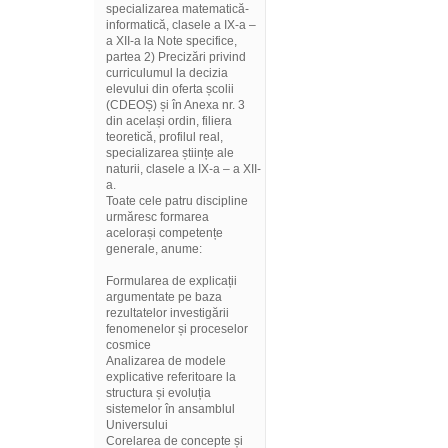
specializarea matematică-
informatică, clasele a IX-a –
a XII-a la Note specifice,
partea 2) Precizări privind
curriculumul la decizia
elevului din oferta școlii
(CDEOȘ) și în Anexa nr. 3
din același ordin, filiera
teoretică, profilul real,
specializarea științe ale
naturii, clasele a IX-a – a XII-
a.
Toate cele patru discipline
urmăresc formarea
acelorași competențe
generale, anume:
Formularea de explicații
argumentate pe baza
rezultatelor investigării
fenomenelor și proceselor
cosmice
Analizarea de modele
explicative referitoare la
structura și evoluția
sistemelor în ansamblul
Universului
Corelarea de concepte și