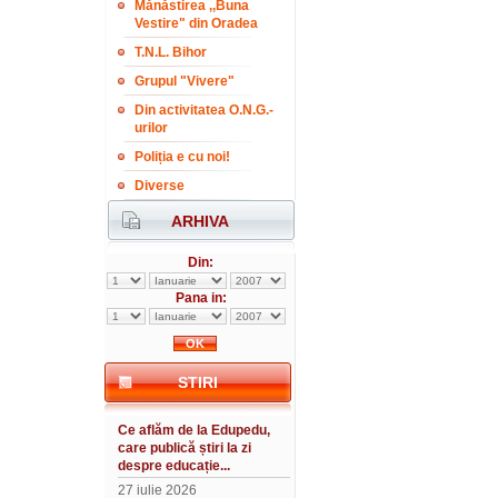
Mănăstirea ,,Buna
Vestire" din Oradea
T.N.L. Bihor
Grupul "Vivere"
Din activitatea O.N.G.-
urilor
Poliția e cu noi!
Diverse
ARHIVA
Din:
Pana in:
STIRI
Ce aflăm de la Edupedu,
care publică știri la zi
despre educație...
27 iulie 2026