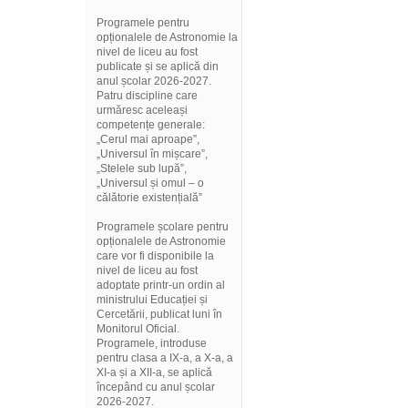
Programele pentru
opționalele de Astronomie la
nivel de liceu au fost
publicate și se aplică din
anul școlar 2026-2027.
Patru discipline care
urmăresc aceleași
competențe generale:
„Cerul mai aproape”,
„Universul în mișcare”,
„Stelele sub lupă”,
„Universul și omul – o
călătorie existențială”
Programele școlare pentru
opționalele de Astronomie
care vor fi disponibile la
nivel de liceu au fost
adoptate printr-un ordin al
ministrului Educației și
Cercetării, publicat luni în
Monitorul Oficial.
Programele, introduse
pentru clasa a IX-a, a X-a, a
XI-a și a XII-a, se aplică
începând cu anul școlar
2026-2027.