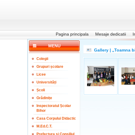
Pagina principala
Mesaje dedicatii
I
MENU
Gallery | „Toamna b
Colegii
Grupuri școlare
Licee
Universități
Școli
Grădinițe
Inspectoratul Școlar
Bihor
Casa Corpului Didactic
M.Ed.C.T.
Prefectura și Consiliul