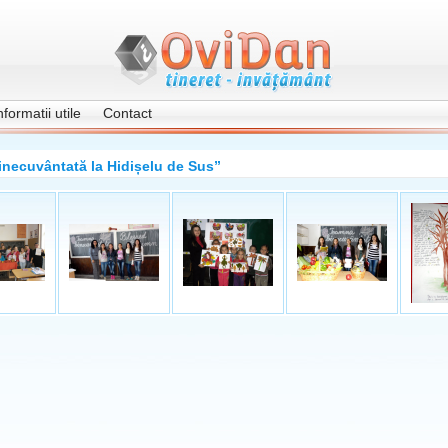
nformatii utile
Contact
inecuvântată la Hidișelu de Sus”