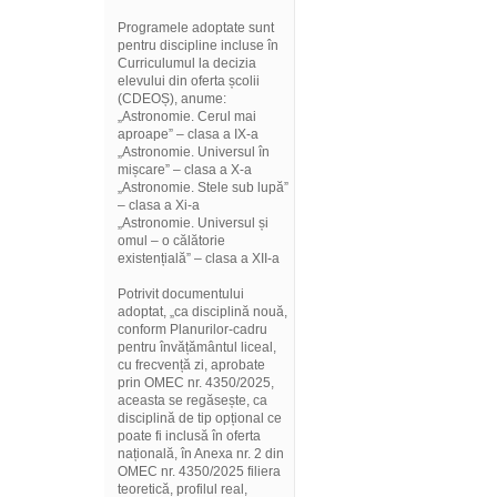
Programele adoptate sunt
pentru discipline incluse în
Curriculumul la decizia
elevului din oferta școlii
(CDEOȘ), anume:
„Astronomie. Cerul mai
aproape” – clasa a IX-a
„Astronomie. Universul în
mișcare” – clasa a X-a
„Astronomie. Stele sub lupă”
– clasa a Xi-a
„Astronomie. Universul și
omul – o călătorie
existențială” – clasa a XII-a
Potrivit documentului
adoptat, „ca disciplină nouă,
conform Planurilor-cadru
pentru învățământul liceal,
cu frecvență zi, aprobate
prin OMEC nr. 4350/2025,
aceasta se regăsește, ca
disciplină de tip opțional ce
poate fi inclusă în oferta
națională, în Anexa nr. 2 din
OMEC nr. 4350/2025 filiera
teoretică, profilul real,