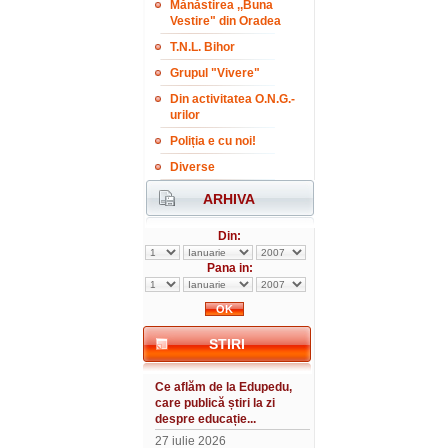
Mănăstirea ,,Buna
Vestire" din Oradea
T.N.L. Bihor
Grupul "Vivere"
Din activitatea O.N.G.-
urilor
Poliția e cu noi!
Diverse
ARHIVA
Din:
Pana in:
STIRI
Ce aflăm de la Edupedu,
care publică știri la zi
despre educație...
27 iulie 2026