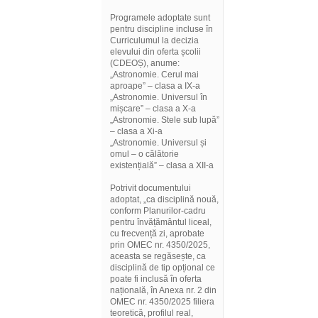
Programele adoptate sunt
pentru discipline incluse în
Curriculumul la decizia
elevului din oferta școlii
(CDEOȘ), anume:
„Astronomie. Cerul mai
aproape” – clasa a IX-a
„Astronomie. Universul în
mișcare” – clasa a X-a
„Astronomie. Stele sub lupă”
– clasa a Xi-a
„Astronomie. Universul și
omul – o călătorie
existențială” – clasa a XII-a
Potrivit documentului
adoptat, „ca disciplină nouă,
conform Planurilor-cadru
pentru învățământul liceal,
cu frecvență zi, aprobate
prin OMEC nr. 4350/2025,
aceasta se regăsește, ca
disciplină de tip opțional ce
poate fi inclusă în oferta
națională, în Anexa nr. 2 din
OMEC nr. 4350/2025 filiera
teoretică, profilul real,