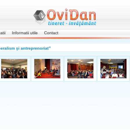
tii
Informatii utile
Contact
beralism și antreprenoriat”