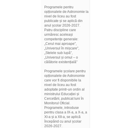
Programele pentru
opționalele de Astronomie la
nivel de liceu au fost
publicate și se aplică din
anul școlar 2026-2027.
Patru discipline care
urmăresc aceleași
competențe generale:
„Cerul mai aproape”,
„Universul în mișcare”,
„Stelele sub lupă”,
„Universul și omul – o
călătorie existențială”
Programele școlare pentru
opționalele de Astronomie
care vor fi disponibile la
nivel de liceu au fost
adoptate printr-un ordin al
ministrului Educației și
Cercetării, publicat luni în
Monitorul Oficial.
Programele, introduse
pentru clasa a IX-a, a X-a, a
XI-a și a XII-a, se aplică
începând cu anul școlar
2026-2027.