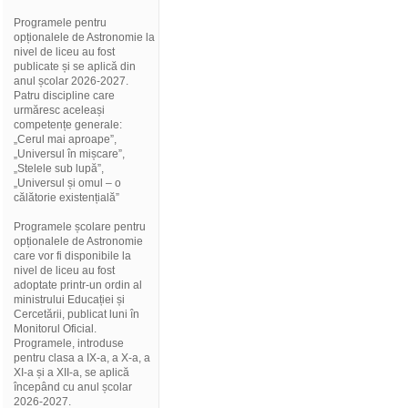
Programele pentru
opționalele de Astronomie la
nivel de liceu au fost
publicate și se aplică din
anul școlar 2026-2027.
Patru discipline care
urmăresc aceleași
competențe generale:
„Cerul mai aproape”,
„Universul în mișcare”,
„Stelele sub lupă”,
„Universul și omul – o
călătorie existențială”
Programele școlare pentru
opționalele de Astronomie
care vor fi disponibile la
nivel de liceu au fost
adoptate printr-un ordin al
ministrului Educației și
Cercetării, publicat luni în
Monitorul Oficial.
Programele, introduse
pentru clasa a IX-a, a X-a, a
XI-a și a XII-a, se aplică
începând cu anul școlar
2026-2027.