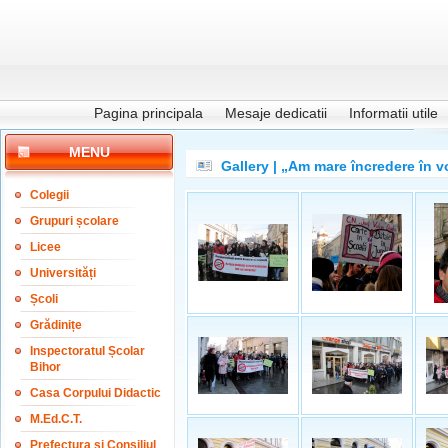
Pagina principala
Mesaje dedicatii
Informatii utile
MENU
Gallery | „Am mare încredere în v
Colegii
Grupuri școlare
Licee
Universități
Școli
Grădinițe
Inspectoratul Școlar
Bihor
Casa Corpului Didactic
M.Ed.C.T.
Prefectura și Consiliul