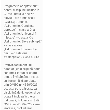
Programele adoptate sunt
pentru discipline incluse în
Curriculumul la decizia
elevului din oferta școlii
(CDEOȘ), anume:
„Astronomie. Cerul mai
aproape” – clasa a IX-a
„Astronomie. Universul în
mișcare” – clasa a X-a
„Astronomie. Stele sub lupă”
– clasa a Xi-a
„Astronomie. Universul și
omul – o călătorie
existențială” – clasa a XII-a
Potrivit documentului
adoptat, „ca disciplină nouă,
conform Planurilor-cadru
pentru învățământul liceal,
cu frecvență zi, aprobate
prin OMEC nr. 4350/2025,
aceasta se regăsește, ca
disciplină de tip opțional ce
poate fi inclusă în oferta
națională, în Anexa nr. 2 din
OMEC nr. 4350/2025 filiera
teoretică, profilul real,