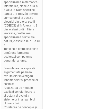
specializarea matematică-
informatică, clasele a IX-a –
a XII-a la Note specifice,
partea 2) Precizări privind
curriculumul la decizia
elevului din oferta școlii
(CDEOȘ) și în Anexa nr. 3
din același ordin, filiera
teoretică, profilul real,
specializarea științe ale
naturii, clasele a IX-a – a XII-
a.
Toate cele patru discipline
urmăresc formarea
acelorași competențe
generale, anume:
Formularea de explicații
argumentate pe baza
rezultatelor investigării
fenomenelor și proceselor
cosmice
Analizarea de modele
explicative referitoare la
structura și evoluția
sistemelor în ansamblul
Universului
Corelarea de concepte și