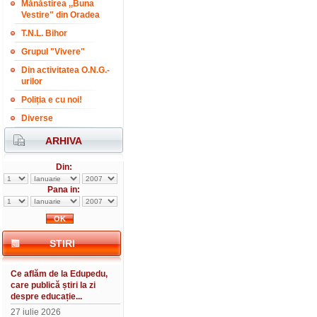
Mănăstirea ,,Buna
Vestire" din Oradea
T.N.L. Bihor
Grupul "Vivere"
Din activitatea O.N.G.-
urilor
Poliția e cu noi!
Diverse
ARHIVA
Din:
Pana in:
STIRI
Ce aflăm de la Edupedu,
care publică știri la zi
despre educație...
27 iulie 2026