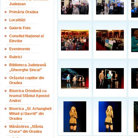
Județean
Primăria Oradea
Localități
Galerie Foto
Consiliul Național al
Elevilor
Evenimente
Rubrici
Biblioteca Județeană
„Gheorghe Șincai”
Orășelul copiilor din
Oradea
Biserica Ortodoxă cu
hramul Sfântul Apostol
Andrei
Biserica ,,Sf. Arhangheli
Mihail și Gavriil” din
Oradea
Mănăstirea ,,Sfânta
Cruce” din Oradea