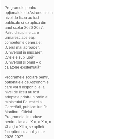
Programele pentru
opționalele de Astronomie la
nivel de liceu au fost
publicate și se aplică din
anul școlar 2026-2027.
Patru discipline care
urmăresc aceleași
competențe generale:
„Cerul mai aproape”,
„Universul în mișcare”,
„Stelele sub lupă”,
„Universul și omul – o
călătorie existențială”
Programele școlare pentru
opționalele de Astronomie
care vor fi disponibile la
nivel de liceu au fost
adoptate printr-un ordin al
ministrului Educației și
Cercetării, publicat luni în
Monitorul Oficial.
Programele, introduse
pentru clasa a IX-a, a X-a, a
XI-a și a XII-a, se aplică
începând cu anul școlar
2026-2027.