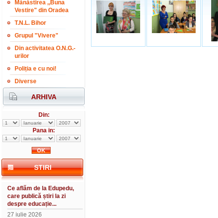
Mănăstirea ,,Buna
Vestire" din Oradea
T.N.L. Bihor
Grupul "Vivere"
Din activitatea O.N.G.-
urilor
Poliția e cu noi!
Diverse
ARHIVA
Din:
Pana in:
STIRI
Ce aflăm de la Edupedu,
care publică știri la zi
despre educație...
27 iulie 2026