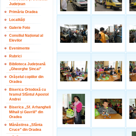
Județean
Primăria Oradea
Localități
Galerie Foto
Consiliul Național al
Elevilor
Evenimente
Rubrici
Biblioteca Județeană
„Gheorghe Șincai”
Orășelul copiilor din
Oradea
Biserica Ortodoxă cu
hramul Sfântul Apostol
Andrei
Biserica ,,Sf. Arhangheli
Mihail și Gavriil” din
Oradea
Mănăstirea ,,Sfânta
Cruce” din Oradea