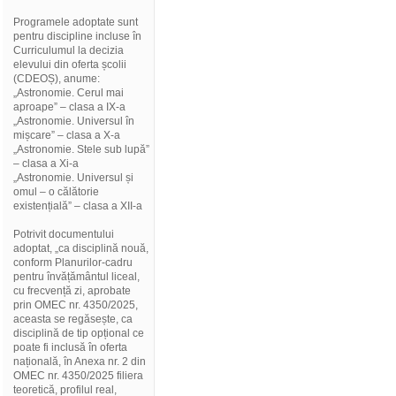
Programele adoptate sunt
pentru discipline incluse în
Curriculumul la decizia
elevului din oferta școlii
(CDEOȘ), anume:
„Astronomie. Cerul mai
aproape” – clasa a IX-a
„Astronomie. Universul în
mișcare” – clasa a X-a
„Astronomie. Stele sub lupă”
– clasa a Xi-a
„Astronomie. Universul și
omul – o călătorie
existențială” – clasa a XII-a
Potrivit documentului
adoptat, „ca disciplină nouă,
conform Planurilor-cadru
pentru învățământul liceal,
cu frecvență zi, aprobate
prin OMEC nr. 4350/2025,
aceasta se regăsește, ca
disciplină de tip opțional ce
poate fi inclusă în oferta
națională, în Anexa nr. 2 din
OMEC nr. 4350/2025 filiera
teoretică, profilul real,