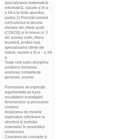
specializarea matematică-
informatică, clasele a IX-a –
a XII-a la Note specifice,
partea 2) Precizări privind
curriculumul la decizia
elevului din oferta școlii
(CDEOȘ) și în Anexa nr. 3
din același ordin, filiera
teoretică, profilul real,
specializarea științe ale
naturii, clasele a IX-a – a XII-
a.
Toate cele patru discipline
urmăresc formarea
acelorași competențe
generale, anume:
Formularea de explicații
argumentate pe baza
rezultatelor investigării
fenomenelor și proceselor
cosmice
Analizarea de modele
explicative referitoare la
structura și evoluția
sistemelor în ansamblul
Universului
Corelarea de concepte și