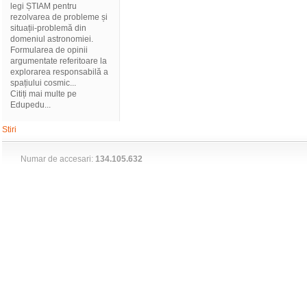
legi ȘTIAM pentru
rezolvarea de probleme și
situații-problemă din
domeniul astronomiei.
Formularea de opinii
argumentate referitoare la
explorarea responsabilă a
spațiului cosmic...
Citiți mai multe pe
Edupedu...
Stiri
Numar de accesari:
134.105.632