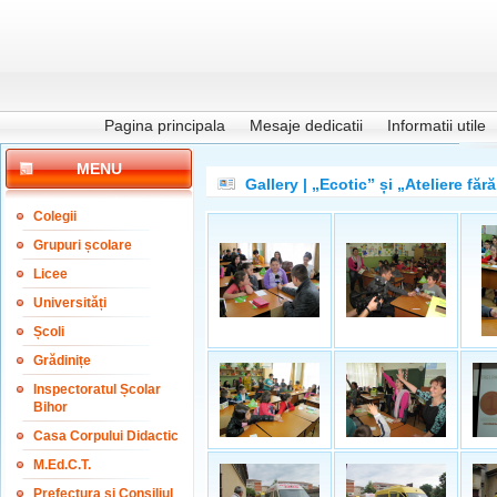
Pagina principala
Mesaje dedicatii
Informatii utile
MENU
Gallery | „Ecotic” și „Ateliere fă
Colegii
Grupuri școlare
Licee
Universități
Școli
Grădinițe
Inspectoratul Școlar
Bihor
Casa Corpului Didactic
M.Ed.C.T.
Prefectura și Consiliul