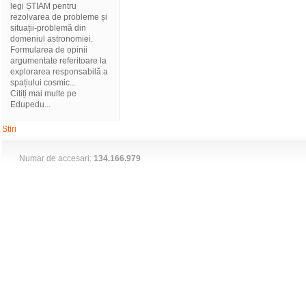
legi ȘTIAM pentru
rezolvarea de probleme și
situații-problemă din
domeniul astronomiei.
Formularea de opinii
argumentate referitoare la
explorarea responsabilă a
spațiului cosmic...
Citiți mai multe pe
Edupedu...
Stiri
Numar de accesari:
134.166.979