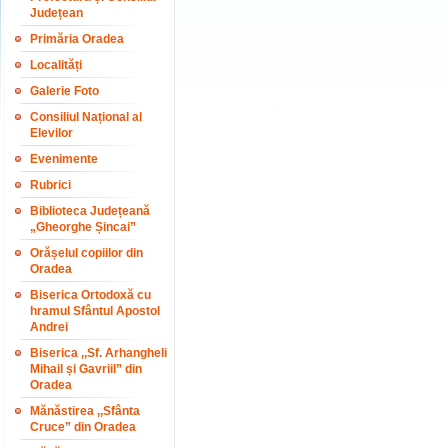
Județean
Primăria Oradea
Localități
Galerie Foto
Consiliul Național al
Elevilor
Evenimente
Rubrici
Biblioteca Județeană
„Gheorghe Șincai”
Orășelul copiilor din
Oradea
Biserica Ortodoxă cu
hramul Sfântul Apostol
Andrei
Biserica ,,Sf. Arhangheli
Mihail și Gavriil” din
Oradea
Mănăstirea ,,Sfânta
Cruce” din Oradea