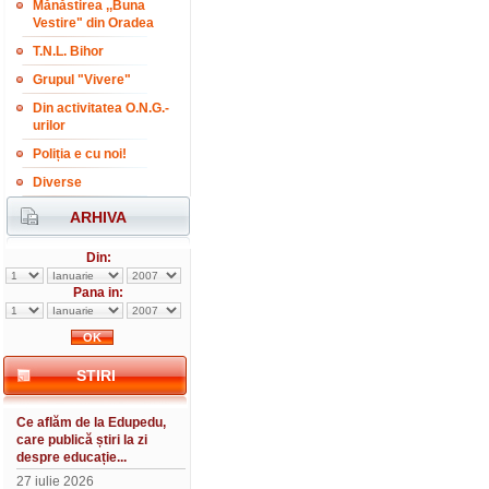
Mănăstirea ,,Buna
Vestire" din Oradea
T.N.L. Bihor
Grupul "Vivere"
Din activitatea O.N.G.-
urilor
Poliția e cu noi!
Diverse
ARHIVA
Din:
Pana in:
STIRI
Ce aflăm de la Edupedu,
care publică știri la zi
despre educație...
27 iulie 2026