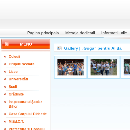
Pagina principala
Mesaje dedicatii
Informatii utile
MENU
Gallery | „Goga” pentru Alida
Colegii
Grupuri școlare
Licee
Universități
Școli
Grădinițe
Inspectoratul Școlar
Bihor
Casa Corpului Didactic
M.Ed.C.T.
Prefectura și Consiliul