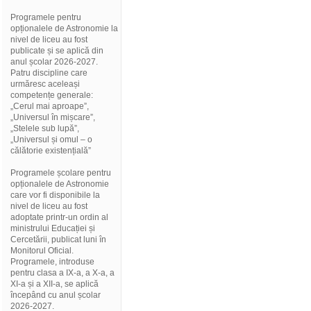
Programele pentru
opționalele de Astronomie la
nivel de liceu au fost
publicate și se aplică din
anul școlar 2026-2027.
Patru discipline care
urmăresc aceleași
competențe generale:
„Cerul mai aproape”,
„Universul în mișcare”,
„Stelele sub lupă”,
„Universul și omul – o
călătorie existențială”
Programele școlare pentru
opționalele de Astronomie
care vor fi disponibile la
nivel de liceu au fost
adoptate printr-un ordin al
ministrului Educației și
Cercetării, publicat luni în
Monitorul Oficial.
Programele, introduse
pentru clasa a IX-a, a X-a, a
XI-a și a XII-a, se aplică
începând cu anul școlar
2026-2027.