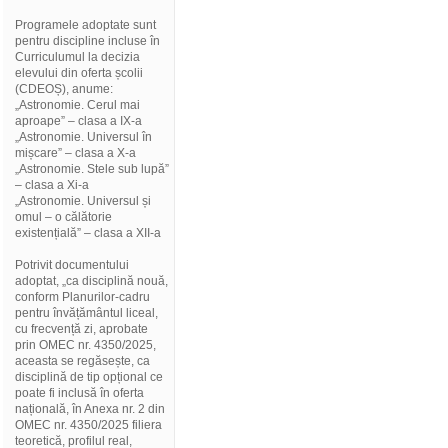
Programele adoptate sunt
pentru discipline incluse în
Curriculumul la decizia
elevului din oferta școlii
(CDEOȘ), anume:
„Astronomie. Cerul mai
aproape” – clasa a IX-a
„Astronomie. Universul în
mișcare” – clasa a X-a
„Astronomie. Stele sub lupă”
– clasa a Xi-a
„Astronomie. Universul și
omul – o călătorie
existențială” – clasa a XII-a
Potrivit documentului
adoptat, „ca disciplină nouă,
conform Planurilor-cadru
pentru învățământul liceal,
cu frecvență zi, aprobate
prin OMEC nr. 4350/2025,
aceasta se regăsește, ca
disciplină de tip opțional ce
poate fi inclusă în oferta
națională, în Anexa nr. 2 din
OMEC nr. 4350/2025 filiera
teoretică, profilul real,