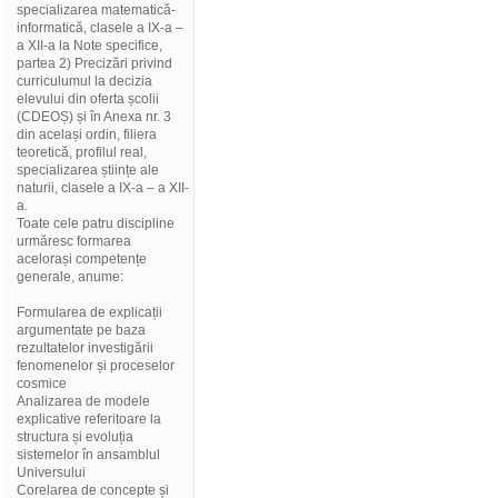
specializarea matematică-
informatică, clasele a IX-a –
a XII-a la Note specifice,
partea 2) Precizări privind
curriculumul la decizia
elevului din oferta școlii
(CDEOȘ) și în Anexa nr. 3
din același ordin, filiera
teoretică, profilul real,
specializarea științe ale
naturii, clasele a IX-a – a XII-
a.
Toate cele patru discipline
urmăresc formarea
acelorași competențe
generale, anume:
Formularea de explicații
argumentate pe baza
rezultatelor investigării
fenomenelor și proceselor
cosmice
Analizarea de modele
explicative referitoare la
structura și evoluția
sistemelor în ansamblul
Universului
Corelarea de concepte și