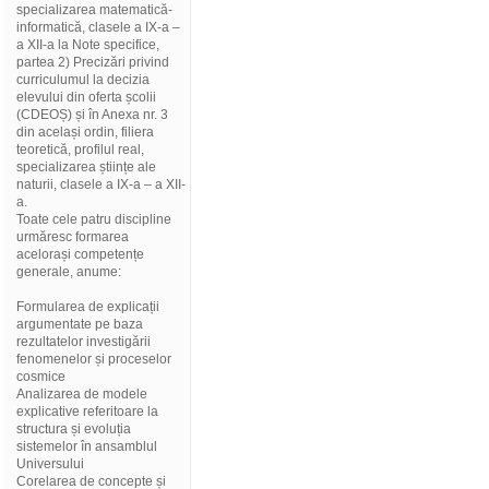
specializarea matematică-
informatică, clasele a IX-a –
a XII-a la Note specifice,
partea 2) Precizări privind
curriculumul la decizia
elevului din oferta școlii
(CDEOȘ) și în Anexa nr. 3
din același ordin, filiera
teoretică, profilul real,
specializarea științe ale
naturii, clasele a IX-a – a XII-
a.
Toate cele patru discipline
urmăresc formarea
acelorași competențe
generale, anume:
Formularea de explicații
argumentate pe baza
rezultatelor investigării
fenomenelor și proceselor
cosmice
Analizarea de modele
explicative referitoare la
structura și evoluția
sistemelor în ansamblul
Universului
Corelarea de concepte și