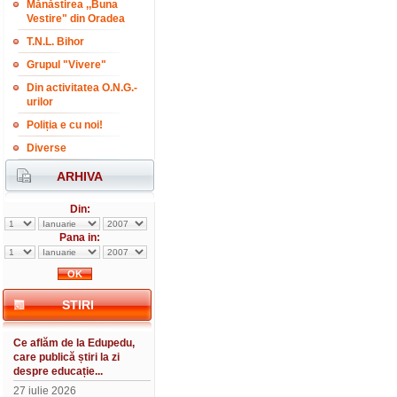
Mănăstirea ,,Buna
Vestire" din Oradea
T.N.L. Bihor
Grupul "Vivere"
Din activitatea O.N.G.-
urilor
Poliția e cu noi!
Diverse
ARHIVA
Din:
Pana in:
STIRI
Ce aflăm de la Edupedu,
care publică știri la zi
despre educație...
27 iulie 2026