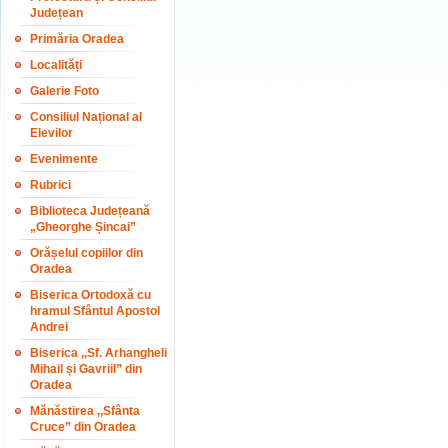
Județean
Primăria Oradea
Localități
Galerie Foto
Consiliul Național al
Elevilor
Evenimente
Rubrici
Biblioteca Județeană
„Gheorghe Șincai”
Orășelul copiilor din
Oradea
Biserica Ortodoxă cu
hramul Sfântul Apostol
Andrei
Biserica ,,Sf. Arhangheli
Mihail și Gavriil” din
Oradea
Mănăstirea ,,Sfânta
Cruce” din Oradea