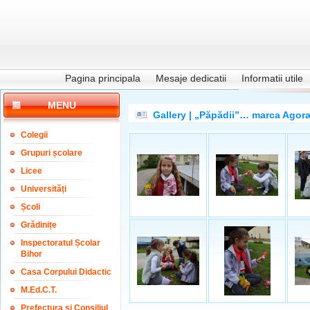
Pagina principala
Mesaje dedicatii
Informatii utile
MENU
Gallery | „Păpădii”… marca Agor
Colegii
Grupuri școlare
Licee
Universități
Școli
Grădinițe
Inspectoratul Școlar
Bihor
Casa Corpului Didactic
M.Ed.C.T.
Prefectura și Consiliul