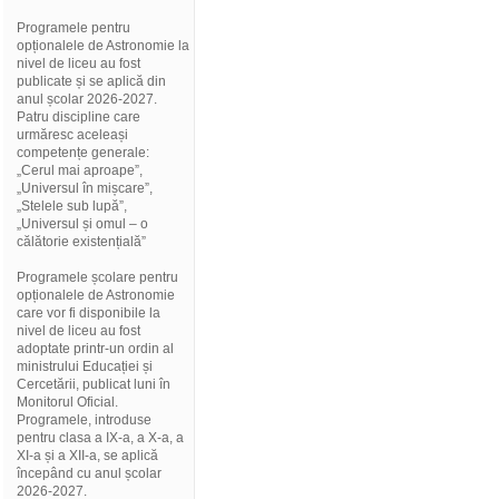
Programele pentru
opționalele de Astronomie la
nivel de liceu au fost
publicate și se aplică din
anul școlar 2026-2027.
Patru discipline care
urmăresc aceleași
competențe generale:
„Cerul mai aproape”,
„Universul în mișcare”,
„Stelele sub lupă”,
„Universul și omul – o
călătorie existențială”
Programele școlare pentru
opționalele de Astronomie
care vor fi disponibile la
nivel de liceu au fost
adoptate printr-un ordin al
ministrului Educației și
Cercetării, publicat luni în
Monitorul Oficial.
Programele, introduse
pentru clasa a IX-a, a X-a, a
XI-a și a XII-a, se aplică
începând cu anul școlar
2026-2027.