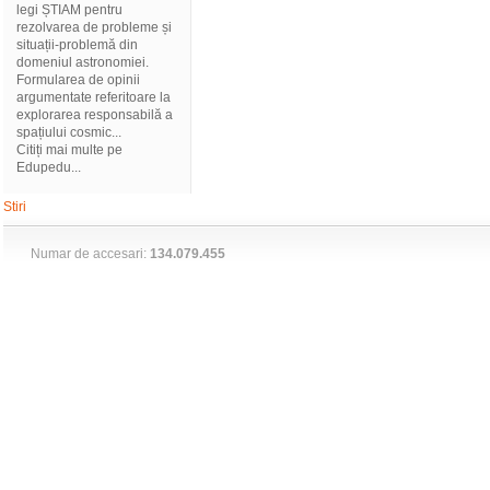
legi ȘTIAM pentru
rezolvarea de probleme și
situații-problemă din
domeniul astronomiei.
Formularea de opinii
argumentate referitoare la
explorarea responsabilă a
spațiului cosmic...
Citiți mai multe pe
Edupedu...
Stiri
Numar de accesari:
134.079.455