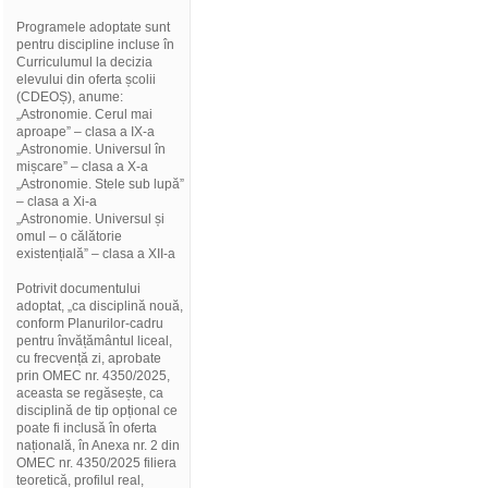
Programele adoptate sunt
pentru discipline incluse în
Curriculumul la decizia
elevului din oferta școlii
(CDEOȘ), anume:
„Astronomie. Cerul mai
aproape” – clasa a IX-a
„Astronomie. Universul în
mișcare” – clasa a X-a
„Astronomie. Stele sub lupă”
– clasa a Xi-a
„Astronomie. Universul și
omul – o călătorie
existențială” – clasa a XII-a
Potrivit documentului
adoptat, „ca disciplină nouă,
conform Planurilor-cadru
pentru învățământul liceal,
cu frecvență zi, aprobate
prin OMEC nr. 4350/2025,
aceasta se regăsește, ca
disciplină de tip opțional ce
poate fi inclusă în oferta
națională, în Anexa nr. 2 din
OMEC nr. 4350/2025 filiera
teoretică, profilul real,