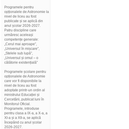
Programele pentru
opționalele de Astronomie la
nivel de liceu au fost
publicate și se aplică din
anul școlar 2026-2027.
Patru discipline care
urmăresc aceleași
competențe generale:
„Cerul mai aproape”,
„Universul în mișcare”,
„Stelele sub lupă”,
„Universul și omul – o
călătorie existențială”
Programele școlare pentru
opționalele de Astronomie
care vor fi disponibile la
nivel de liceu au fost
adoptate printr-un ordin al
ministrului Educației și
Cercetării, publicat luni în
Monitorul Oficial.
Programele, introduse
pentru clasa a IX-a, a X-a, a
XI-a și a XII-a, se aplică
începând cu anul școlar
2026-2027.