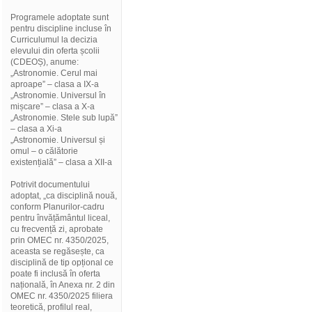
Programele adoptate sunt
pentru discipline incluse în
Curriculumul la decizia
elevului din oferta școlii
(CDEOȘ), anume:
„Astronomie. Cerul mai
aproape” – clasa a IX-a
„Astronomie. Universul în
mișcare” – clasa a X-a
„Astronomie. Stele sub lupă”
– clasa a Xi-a
„Astronomie. Universul și
omul – o călătorie
existențială” – clasa a XII-a
Potrivit documentului
adoptat, „ca disciplină nouă,
conform Planurilor-cadru
pentru învățământul liceal,
cu frecvență zi, aprobate
prin OMEC nr. 4350/2025,
aceasta se regăsește, ca
disciplină de tip opțional ce
poate fi inclusă în oferta
națională, în Anexa nr. 2 din
OMEC nr. 4350/2025 filiera
teoretică, profilul real,