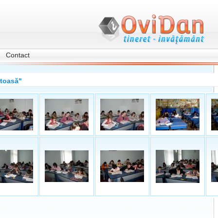
Contact
ătoasă"