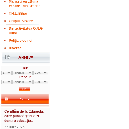
Mănăstirea ,,Buna
Vestire" din Oradea
T.N.L. Bihor
Grupul "Vivere"
Din activitatea O.N.G.-
urilor
Poliția e cu noi!
Diverse
ARHIVA
Din:
Pana in:
STIRI
Ce aflăm de la Edupedu,
care publică știri la zi
despre educație...
27 iulie 2026