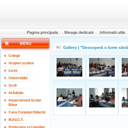
Pagina principala
Mesaje dedicatii
Informatii utile
MENU
Gallery | "Descoperă o lume săn
Colegii
Grupuri școlare
Licee
Universități
Școli
Grădinițe
Inspectoratul Școlar
Bihor
Casa Corpului Didactic
M.Ed.C.T.
Prefectura și Consiliul