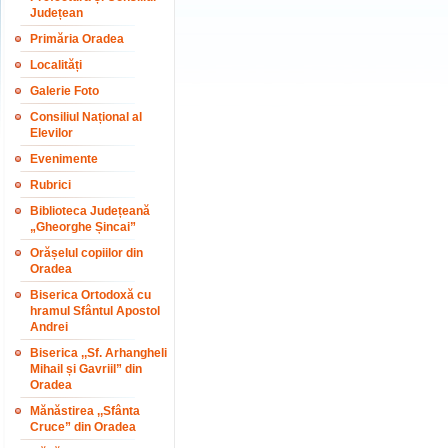
Județean
Primăria Oradea
Localități
Galerie Foto
Consiliul Național al
Elevilor
Evenimente
Rubrici
Biblioteca Județeană
„Gheorghe Șincai”
Orășelul copiilor din
Oradea
Biserica Ortodoxă cu
hramul Sfântul Apostol
Andrei
Biserica ,,Sf. Arhangheli
Mihail și Gavriil” din
Oradea
Mănăstirea ,,Sfânta
Cruce” din Oradea