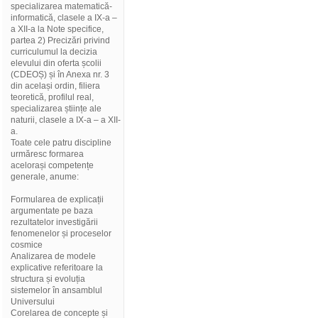
specializarea matematică-
informatică, clasele a IX-a –
a XII-a la Note specifice,
partea 2) Precizări privind
curriculumul la decizia
elevului din oferta școlii
(CDEOȘ) și în Anexa nr. 3
din același ordin, filiera
teoretică, profilul real,
specializarea științe ale
naturii, clasele a IX-a – a XII-
a.
Toate cele patru discipline
urmăresc formarea
acelorași competențe
generale, anume:
Formularea de explicații
argumentate pe baza
rezultatelor investigării
fenomenelor și proceselor
cosmice
Analizarea de modele
explicative referitoare la
structura și evoluția
sistemelor în ansamblul
Universului
Corelarea de concepte și