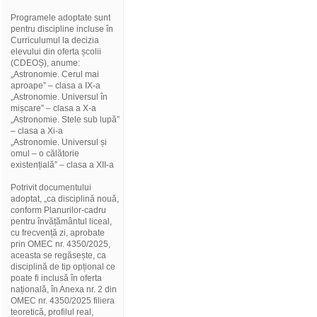
Programele adoptate sunt
pentru discipline incluse în
Curriculumul la decizia
elevului din oferta școlii
(CDEOȘ), anume:
„Astronomie. Cerul mai
aproape” – clasa a IX-a
„Astronomie. Universul în
mișcare” – clasa a X-a
„Astronomie. Stele sub lupă”
– clasa a Xi-a
„Astronomie. Universul și
omul – o călătorie
existențială” – clasa a XII-a
Potrivit documentului
adoptat, „ca disciplină nouă,
conform Planurilor-cadru
pentru învățământul liceal,
cu frecvență zi, aprobate
prin OMEC nr. 4350/2025,
aceasta se regăsește, ca
disciplină de tip opțional ce
poate fi inclusă în oferta
națională, în Anexa nr. 2 din
OMEC nr. 4350/2025 filiera
teoretică, profilul real,