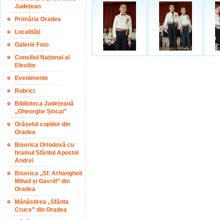
Județean
Primăria Oradea
Localități
Galerie Foto
Consiliul Național al
Elevilor
Evenimente
Rubrici
Biblioteca Județeană
„Gheorghe Șincai”
Orășelul copiilor din
Oradea
Biserica Ortodoxă cu
hramul Sfântul Apostol
Andrei
Biserica ,,Sf. Arhangheli
Mihail și Gavriil” din
Oradea
Mănăstirea ,,Sfânta
Cruce” din Oradea