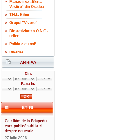
Mănăstirea ,,Buna
Vestire" din Oradea
T.N.L. Bihor
Grupul "Vivere"
Din activitatea O.N.G.-
urilor
Poliția e cu noi!
Diverse
ARHIVA
Din:
Pana in:
STIRI
Ce aflăm de la Edupedu,
care publică știri la zi
despre educație...
27 iulie 2026