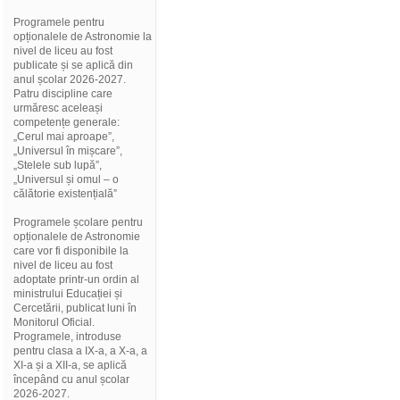
Programele pentru
opționalele de Astronomie la
nivel de liceu au fost
publicate și se aplică din
anul școlar 2026-2027.
Patru discipline care
urmăresc aceleași
competențe generale:
„Cerul mai aproape”,
„Universul în mișcare”,
„Stelele sub lupă”,
„Universul și omul – o
călătorie existențială”
Programele școlare pentru
opționalele de Astronomie
care vor fi disponibile la
nivel de liceu au fost
adoptate printr-un ordin al
ministrului Educației și
Cercetării, publicat luni în
Monitorul Oficial.
Programele, introduse
pentru clasa a IX-a, a X-a, a
XI-a și a XII-a, se aplică
începând cu anul școlar
2026-2027.