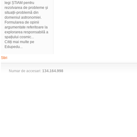
legi ȘTIAM pentru
rezolvarea de probleme și
situații-problemă din
domeniul astronomiei.
Formularea de opinii
argumentate referitoare la
explorarea responsabilă a
spațiului cosmic...
Citiți mai multe pe
Edupedu...
Stiri
Numar de accesari:
134.164.998