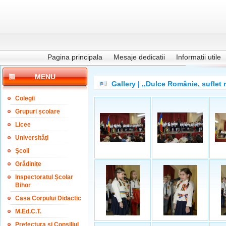
Pagina principala
Mesaje dedicatii
Informatii utile
MENU
Gallery | ,,Dulce Românie, suflet
Colegii
Grupuri școlare
Licee
Universități
Școli
Grădinițe
Inspectoratul Școlar
Bihor
Casa Corpului Didactic
M.Ed.C.T.
Prefectura și Consiliul