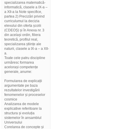
specializarea matematică-
informatică, clasele a IX-a –
a XII-a la Note specifice,
partea 2) Precizări privind
curriculumul la decizia
elevului din oferta școlii
(CDEOȘ) și în Anexa nr. 3
din același ordin, filiera
teoretică, profilul real,
specializarea științe ale
naturii, clasele a IX-a – a XII-
a.
Toate cele patru discipline
urmăresc formarea
acelorași competențe
generale, anume:
Formularea de explicații
argumentate pe baza
rezultatelor investigării
fenomenelor și proceselor
cosmice
Analizarea de modele
explicative referitoare la
structura și evoluția
sistemelor în ansamblul
Universului
Corelarea de concepte și