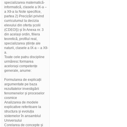
specializarea matematică-
informatică, clasele a IX-a –
a XII-a la Note specifice,
partea 2) Precizări privind
curriculumul la decizia
elevului din oferta școlii
(CDEOȘ) și în Anexa nr. 3
din același ordin, filiera
teoretică, profilul real,
specializarea științe ale
naturii, clasele a IX-a – a XII-
a.
Toate cele patru discipline
urmăresc formarea
acelorași competențe
generale, anume:
Formularea de explicații
argumentate pe baza
rezultatelor investigării
fenomenelor și proceselor
cosmice
Analizarea de modele
explicative referitoare la
structura și evoluția
sistemelor în ansamblul
Universului
Corelarea de concepte și