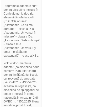
Programele adoptate sunt
pentru discipline incluse în
Curriculumul la decizia
elevului din oferta școlii
(CDEOȘ), anume:
„Astronomie. Cerul mai
aproape” – clasa a IX-a
„Astronomie. Universul în
mișcare” – clasa a X-a
„Astronomie. Stele sub lupă”
– clasa a Xi-a
„Astronomie. Universul și
omul – o călătorie
existențială” – clasa a XII-a
Potrivit documentului
adoptat, „ca disciplină nouă,
conform Planurilor-cadru
pentru învățământul liceal,
cu frecvență zi, aprobate
prin OMEC nr. 4350/2025,
aceasta se regăsește, ca
disciplină de tip opțional ce
poate fi inclusă în oferta
națională, în Anexa nr. 2 din
OMEC nr. 4350/2025 filiera
teoretică, profilul real,