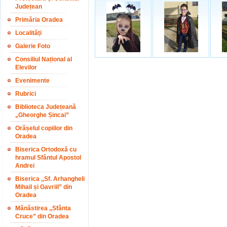
Județean
Primăria Oradea
Localități
Galerie Foto
Consiliul Național al
Elevilor
Evenimente
Rubrici
Biblioteca Județeană
„Gheorghe Șincai”
Orășelul copiilor din
Oradea
Biserica Ortodoxă cu
hramul Sfântul Apostol
Andrei
Biserica ,,Sf. Arhangheli
Mihail și Gavriil” din
Oradea
Mănăstirea ,,Sfânta
Cruce” din Oradea