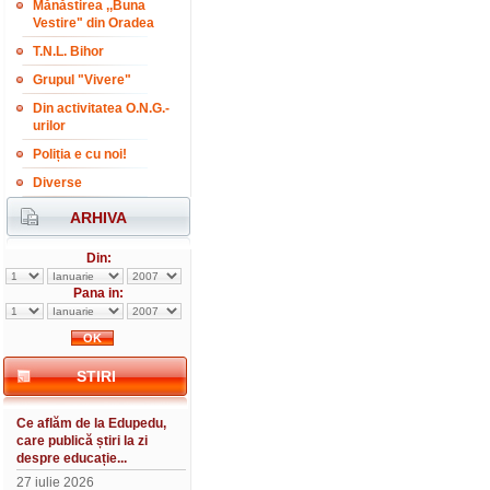
Mănăstirea ,,Buna
Vestire" din Oradea
T.N.L. Bihor
Grupul "Vivere"
Din activitatea O.N.G.-
urilor
Poliția e cu noi!
Diverse
ARHIVA
Din:
Pana in:
STIRI
Ce aflăm de la Edupedu,
care publică știri la zi
despre educație...
27 iulie 2026