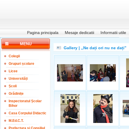
Pagina principala
Mesaje dedicatii
Informatii utile
MENU
Gallery | ,,Ne dați ori nu ne dați”
Colegii
Grupuri școlare
Licee
Universități
Școli
Grădinițe
Inspectoratul Școlar
Bihor
Casa Corpului Didactic
M.Ed.C.T.
Prefectura și Consiliul