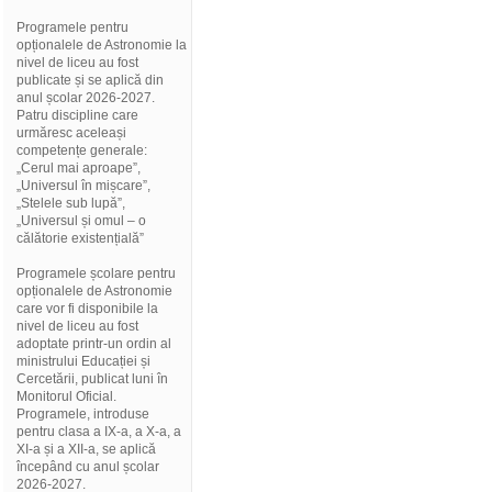
Programele pentru
opționalele de Astronomie la
nivel de liceu au fost
publicate și se aplică din
anul școlar 2026-2027.
Patru discipline care
urmăresc aceleași
competențe generale:
„Cerul mai aproape”,
„Universul în mișcare”,
„Stelele sub lupă”,
„Universul și omul – o
călătorie existențială”
Programele școlare pentru
opționalele de Astronomie
care vor fi disponibile la
nivel de liceu au fost
adoptate printr-un ordin al
ministrului Educației și
Cercetării, publicat luni în
Monitorul Oficial.
Programele, introduse
pentru clasa a IX-a, a X-a, a
XI-a și a XII-a, se aplică
începând cu anul școlar
2026-2027.