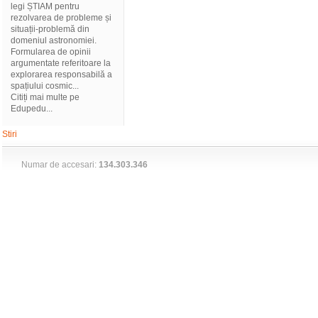
legi ȘTIAM pentru
rezolvarea de probleme și
situații-problemă din
domeniul astronomiei.
Formularea de opinii
argumentate referitoare la
explorarea responsabilă a
spațiului cosmic...
Citiți mai multe pe
Edupedu...
Stiri
Numar de accesari:
134.303.346