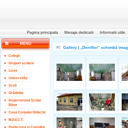
Pagina principala
Mesaje dedicatii
Informatii utile
MENU
Gallery | „Deniflor” schimbă imagi
Colegii
Grupuri școlare
Licee
Universități
Școli
Grădinițe
Inspectoratul Școlar
Bihor
Casa Corpului Didactic
M.Ed.C.T.
Prefectura și Consiliul