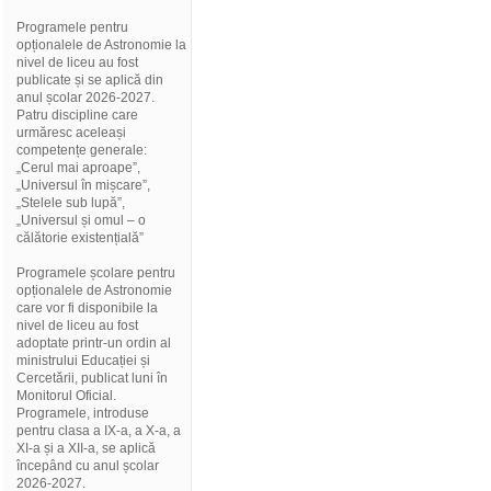
Programele pentru
opționalele de Astronomie la
nivel de liceu au fost
publicate și se aplică din
anul școlar 2026-2027.
Patru discipline care
urmăresc aceleași
competențe generale:
„Cerul mai aproape”,
„Universul în mișcare”,
„Stelele sub lupă”,
„Universul și omul – o
călătorie existențială”
Programele școlare pentru
opționalele de Astronomie
care vor fi disponibile la
nivel de liceu au fost
adoptate printr-un ordin al
ministrului Educației și
Cercetării, publicat luni în
Monitorul Oficial.
Programele, introduse
pentru clasa a IX-a, a X-a, a
XI-a și a XII-a, se aplică
începând cu anul școlar
2026-2027.