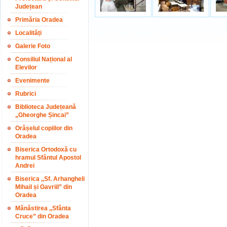
Județean
Primăria Oradea
Localități
Galerie Foto
Consiliul Național al
Elevilor
Evenimente
Rubrici
Biblioteca Județeană
„Gheorghe Șincai”
Orășelul copiilor din
Oradea
Biserica Ortodoxă cu
hramul Sfântul Apostol
Andrei
Biserica ,,Sf. Arhangheli
Mihail și Gavriil” din
Oradea
Mănăstirea ,,Sfânta
Cruce” din Oradea