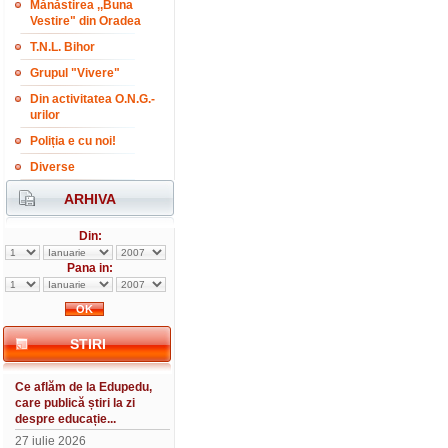
Mănăstirea ,,Buna
Vestire" din Oradea
T.N.L. Bihor
Grupul "Vivere"
Din activitatea O.N.G.-
urilor
Poliția e cu noi!
Diverse
ARHIVA
Din:
Pana in:
STIRI
Ce aflăm de la Edupedu,
care publică știri la zi
despre educație...
27 iulie 2026