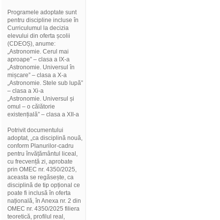
Programele adoptate sunt
pentru discipline incluse în
Curriculumul la decizia
elevului din oferta școlii
(CDEOȘ), anume:
„Astronomie. Cerul mai
aproape” – clasa a IX-a
„Astronomie. Universul în
mișcare” – clasa a X-a
„Astronomie. Stele sub lupă”
– clasa a Xi-a
„Astronomie. Universul și
omul – o călătorie
existențială” – clasa a XII-a
Potrivit documentului
adoptat, „ca disciplină nouă,
conform Planurilor-cadru
pentru învățământul liceal,
cu frecvență zi, aprobate
prin OMEC nr. 4350/2025,
aceasta se regăsește, ca
disciplină de tip opțional ce
poate fi inclusă în oferta
națională, în Anexa nr. 2 din
OMEC nr. 4350/2025 filiera
teoretică, profilul real,