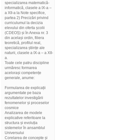
specializarea matematică-
informatică, clasele a IX-a –
a XII-a la Note specifice,
partea 2) Precizări privind
curriculumul la decizia
elevului din oferta școlii
(CDEOȘ) și în Anexa nr. 3
din același ordin, filiera
teoretică, profilul real,
specializarea științe ale
naturii, clasele a IX-a – a XII-
a.
Toate cele patru discipline
urmăresc formarea
acelorași competențe
generale, anume:
Formularea de explicații
argumentate pe baza
rezultatelor investigării
fenomenelor și proceselor
cosmice
Analizarea de modele
explicative referitoare la
structura și evoluția
sistemelor în ansamblul
Universului
Corelarea de concepte și