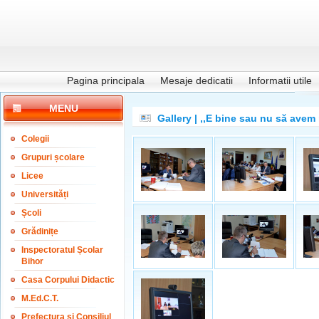
Pagina principala
Mesaje dedicatii
Informatii utile
MENU
Gallery | ,,E bine sau nu să ave
Colegii
Grupuri școlare
Licee
Universități
Școli
Grădinițe
Inspectoratul Școlar
Bihor
Casa Corpului Didactic
M.Ed.C.T.
Prefectura și Consiliul