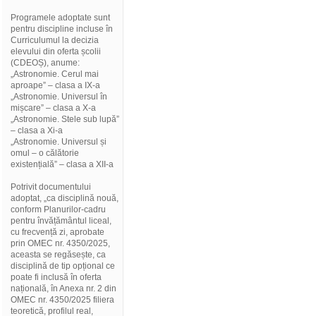
Programele adoptate sunt
pentru discipline incluse în
Curriculumul la decizia
elevului din oferta școlii
(CDEOȘ), anume:
„Astronomie. Cerul mai
aproape” – clasa a IX-a
„Astronomie. Universul în
mișcare” – clasa a X-a
„Astronomie. Stele sub lupă”
– clasa a Xi-a
„Astronomie. Universul și
omul – o călătorie
existențială” – clasa a XII-a
Potrivit documentului
adoptat, „ca disciplină nouă,
conform Planurilor-cadru
pentru învățământul liceal,
cu frecvență zi, aprobate
prin OMEC nr. 4350/2025,
aceasta se regăsește, ca
disciplină de tip opțional ce
poate fi inclusă în oferta
națională, în Anexa nr. 2 din
OMEC nr. 4350/2025 filiera
teoretică, profilul real,