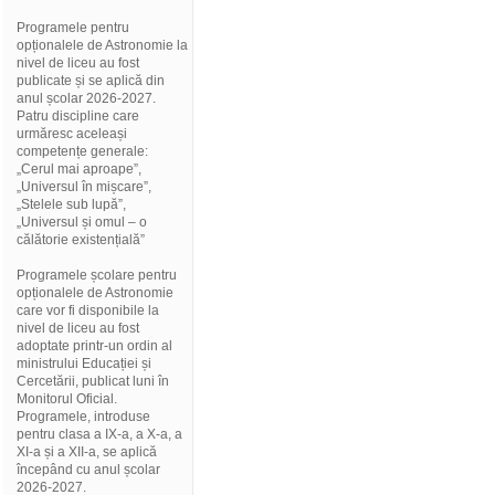
Programele pentru
opționalele de Astronomie la
nivel de liceu au fost
publicate și se aplică din
anul școlar 2026-2027.
Patru discipline care
urmăresc aceleași
competențe generale:
„Cerul mai aproape”,
„Universul în mișcare”,
„Stelele sub lupă”,
„Universul și omul – o
călătorie existențială”
Programele școlare pentru
opționalele de Astronomie
care vor fi disponibile la
nivel de liceu au fost
adoptate printr-un ordin al
ministrului Educației și
Cercetării, publicat luni în
Monitorul Oficial.
Programele, introduse
pentru clasa a IX-a, a X-a, a
XI-a și a XII-a, se aplică
începând cu anul școlar
2026-2027.