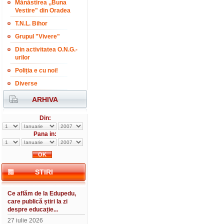
Mănăstirea ,,Buna
Vestire" din Oradea
T.N.L. Bihor
Grupul "Vivere"
Din activitatea O.N.G.-
urilor
Poliția e cu noi!
Diverse
ARHIVA
Din:
Pana in:
STIRI
Ce aflăm de la Edupedu,
care publică știri la zi
despre educație...
27 iulie 2026