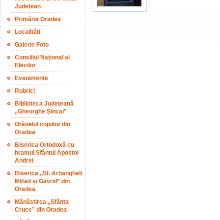
Județean
Primăria Oradea
Localități
Galerie Foto
Consiliul Național al
Elevilor
Evenimente
Rubrici
Biblioteca Județeană
„Gheorghe Șincai”
Orășelul copiilor din
Oradea
Biserica Ortodoxă cu
hramul Sfântul Apostol
Andrei
Biserica ,,Sf. Arhangheli
Mihail și Gavriil” din
Oradea
Mănăstirea ,,Sfânta
Cruce” din Oradea