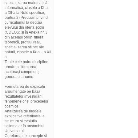
specializarea matematică-
informatică, clasele a IX-a –
a XII-a la Note specifice,
partea 2) Precizări privind
curriculumul la decizia
elevului din oferta școlii
(CDEOȘ) și în Anexa nr. 3
din același ordin, filiera
teoretică, profilul real,
specializarea științe ale
naturii, clasele a IX-a – a XII-
a.
Toate cele patru discipline
urmăresc formarea
acelorași competențe
generale, anume:
Formularea de explicații
argumentate pe baza
rezultatelor investigării
fenomenelor și proceselor
cosmice
Analizarea de modele
explicative referitoare la
structura și evoluția
sistemelor în ansamblul
Universului
Corelarea de concepte și