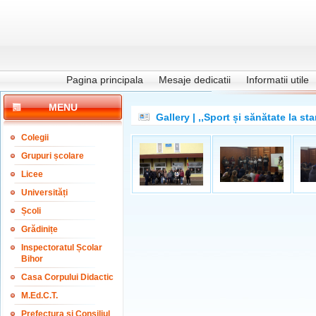
Pagina principala
Mesaje dedicatii
Informatii utile
MENU
Gallery | ,,Sport și sănătate la 
Colegii
Grupuri școlare
Licee
Universități
Școli
Grădinițe
Inspectoratul Școlar
Bihor
Casa Corpului Didactic
M.Ed.C.T.
Prefectura și Consiliul