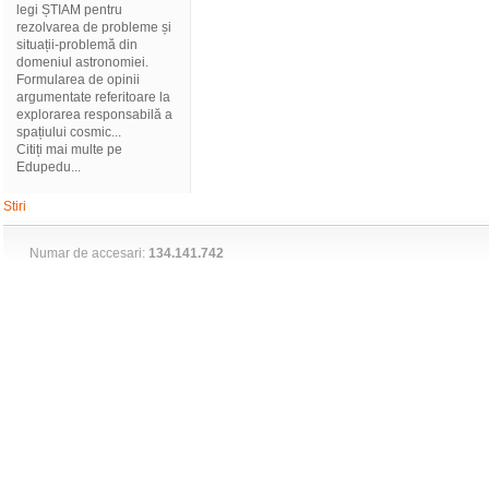
legi ȘTIAM pentru
rezolvarea de probleme și
situații-problemă din
domeniul astronomiei.
Formularea de opinii
argumentate referitoare la
explorarea responsabilă a
spațiului cosmic...
Citiți mai multe pe
Edupedu...
Stiri
Numar de accesari:
134.141.742