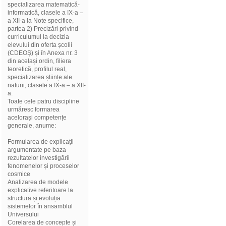
specializarea matematică-
informatică, clasele a IX-a –
a XII-a la Note specifice,
partea 2) Precizări privind
curriculumul la decizia
elevului din oferta școlii
(CDEOȘ) și în Anexa nr. 3
din același ordin, filiera
teoretică, profilul real,
specializarea științe ale
naturii, clasele a IX-a – a XII-
a.
Toate cele patru discipline
urmăresc formarea
acelorași competențe
generale, anume:
Formularea de explicații
argumentate pe baza
rezultatelor investigării
fenomenelor și proceselor
cosmice
Analizarea de modele
explicative referitoare la
structura și evoluția
sistemelor în ansamblul
Universului
Corelarea de concepte și