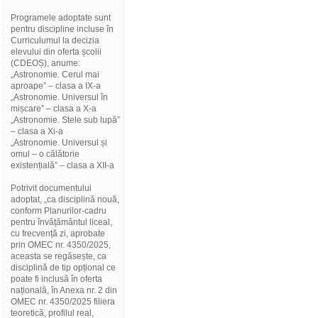
Programele adoptate sunt
pentru discipline incluse în
Curriculumul la decizia
elevului din oferta școlii
(CDEOȘ), anume:
„Astronomie. Cerul mai
aproape” – clasa a IX-a
„Astronomie. Universul în
mișcare” – clasa a X-a
„Astronomie. Stele sub lupă”
– clasa a Xi-a
„Astronomie. Universul și
omul – o călătorie
existențială” – clasa a XII-a
Potrivit documentului
adoptat, „ca disciplină nouă,
conform Planurilor-cadru
pentru învățământul liceal,
cu frecvență zi, aprobate
prin OMEC nr. 4350/2025,
aceasta se regăsește, ca
disciplină de tip opțional ce
poate fi inclusă în oferta
națională, în Anexa nr. 2 din
OMEC nr. 4350/2025 filiera
teoretică, profilul real,