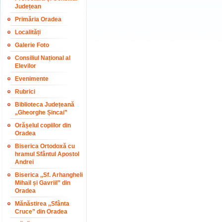
Județean
Primăria Oradea
Localități
Galerie Foto
Consiliul Național al
Elevilor
Evenimente
Rubrici
Biblioteca Județeană
„Gheorghe Șincai”
Orășelul copiilor din
Oradea
Biserica Ortodoxă cu
hramul Sfântul Apostol
Andrei
Biserica ,,Sf. Arhangheli
Mihail și Gavriil” din
Oradea
Mănăstirea ,,Sfânta
Cruce” din Oradea