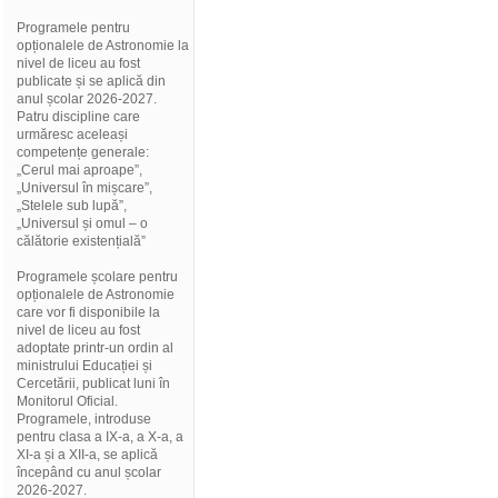
Programele pentru
opționalele de Astronomie la
nivel de liceu au fost
publicate și se aplică din
anul școlar 2026-2027.
Patru discipline care
urmăresc aceleași
competențe generale:
„Cerul mai aproape”,
„Universul în mișcare”,
„Stelele sub lupă”,
„Universul și omul – o
călătorie existențială”
Programele școlare pentru
opționalele de Astronomie
care vor fi disponibile la
nivel de liceu au fost
adoptate printr-un ordin al
ministrului Educației și
Cercetării, publicat luni în
Monitorul Oficial.
Programele, introduse
pentru clasa a IX-a, a X-a, a
XI-a și a XII-a, se aplică
începând cu anul școlar
2026-2027.