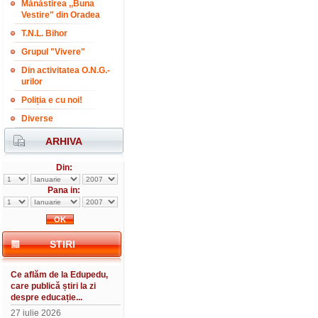
Mănăstirea ,,Buna
Vestire" din Oradea
T.N.L. Bihor
Grupul "Vivere"
Din activitatea O.N.G.-
urilor
Poliția e cu noi!
Diverse
ARHIVA
Din:
Pana in:
STIRI
Ce aflăm de la Edupedu,
care publică știri la zi
despre educație...
27 iulie 2026