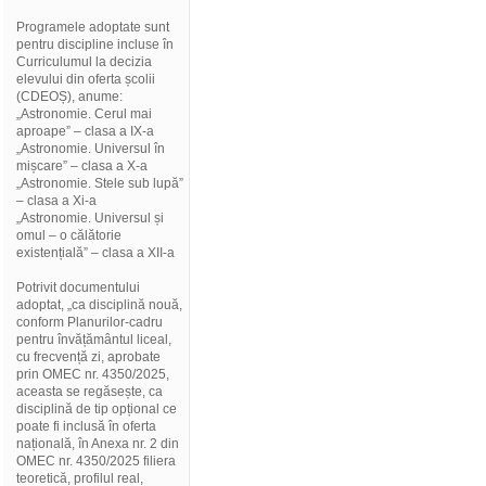
Programele adoptate sunt
pentru discipline incluse în
Curriculumul la decizia
elevului din oferta școlii
(CDEOȘ), anume:
„Astronomie. Cerul mai
aproape” – clasa a IX-a
„Astronomie. Universul în
mișcare” – clasa a X-a
„Astronomie. Stele sub lupă”
– clasa a Xi-a
„Astronomie. Universul și
omul – o călătorie
existențială” – clasa a XII-a
Potrivit documentului
adoptat, „ca disciplină nouă,
conform Planurilor-cadru
pentru învățământul liceal,
cu frecvență zi, aprobate
prin OMEC nr. 4350/2025,
aceasta se regăsește, ca
disciplină de tip opțional ce
poate fi inclusă în oferta
națională, în Anexa nr. 2 din
OMEC nr. 4350/2025 filiera
teoretică, profilul real,