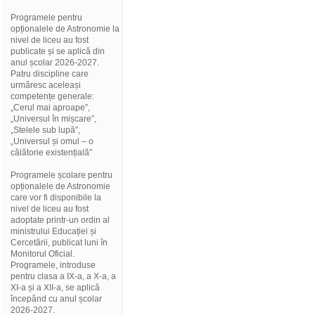
Programele pentru
opționalele de Astronomie la
nivel de liceu au fost
publicate și se aplică din
anul școlar 2026-2027.
Patru discipline care
urmăresc aceleași
competențe generale:
„Cerul mai aproape”,
„Universul în mișcare”,
„Stelele sub lupă”,
„Universul și omul – o
călătorie existențială”
Programele școlare pentru
opționalele de Astronomie
care vor fi disponibile la
nivel de liceu au fost
adoptate printr-un ordin al
ministrului Educației și
Cercetării, publicat luni în
Monitorul Oficial.
Programele, introduse
pentru clasa a IX-a, a X-a, a
XI-a și a XII-a, se aplică
începând cu anul școlar
2026-2027.