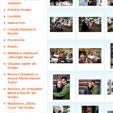
Județean
Primăria Oradea
Localități
Galerie Foto
Consiliul Național al
Elevilor
Evenimente
Rubrici
Biblioteca Județeană
„Gheorghe Șincai”
Orășelul copiilor din
Oradea
Biserica Ortodoxă cu
hramul Sfântul Apostol
Andrei
Biserica ,,Sf. Arhangheli
Mihail și Gavriil” din
Oradea
Mănăstirea ,,Sfânta
Cruce” din Oradea