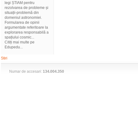
legi ȘTIAM pentru
rezolvarea de probleme și
situații-problemă din
domeniul astronomiei.
Formularea de opinii
argumentate referitoare la
explorarea responsabilă a
spațiului cosmic...
Citiți mai multe pe
Edupedu...
Stiri
Numar de accesari:
134.004.350