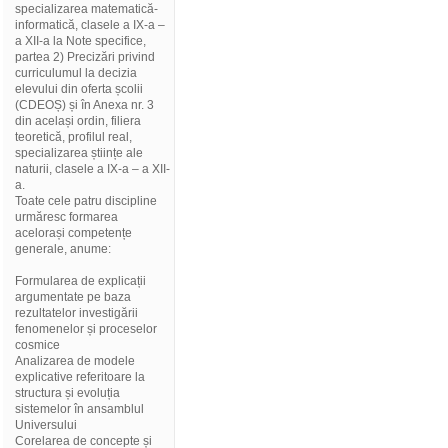
specializarea matematică-
informatică, clasele a IX-a –
a XII-a la Note specifice,
partea 2) Precizări privind
curriculumul la decizia
elevului din oferta școlii
(CDEOȘ) și în Anexa nr. 3
din același ordin, filiera
teoretică, profilul real,
specializarea științe ale
naturii, clasele a IX-a – a XII-
a.
Toate cele patru discipline
urmăresc formarea
acelorași competențe
generale, anume:
Formularea de explicații
argumentate pe baza
rezultatelor investigării
fenomenelor și proceselor
cosmice
Analizarea de modele
explicative referitoare la
structura și evoluția
sistemelor în ansamblul
Universului
Corelarea de concepte și