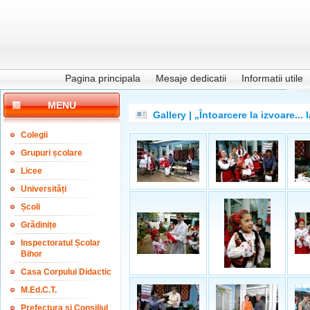
Pagina principala
Mesaje dedicatii
Informatii utile
MENU
Gallery | „Întoarcere la izvoare... 
Colegii
Grupuri școlare
Licee
Universități
Școli
Grădinițe
Inspectoratul Școlar
Bihor
Casa Corpului Didactic
M.Ed.C.T.
Prefectura și Consiliul