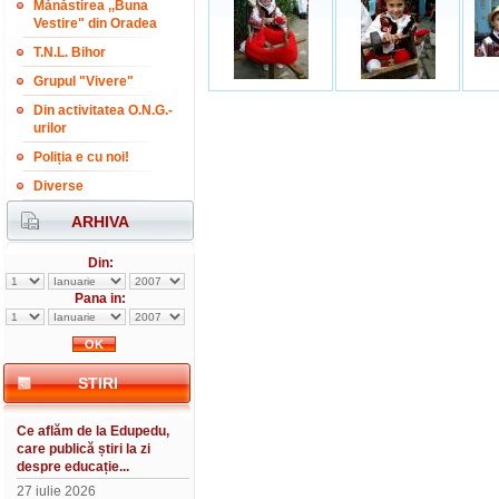
Mănăstirea ,,Buna
Vestire" din Oradea
T.N.L. Bihor
Grupul "Vivere"
Din activitatea O.N.G.-
urilor
Poliția e cu noi!
Diverse
ARHIVA
Din:
Pana in:
STIRI
Ce aflăm de la Edupedu,
care publică știri la zi
despre educație...
27 iulie 2026