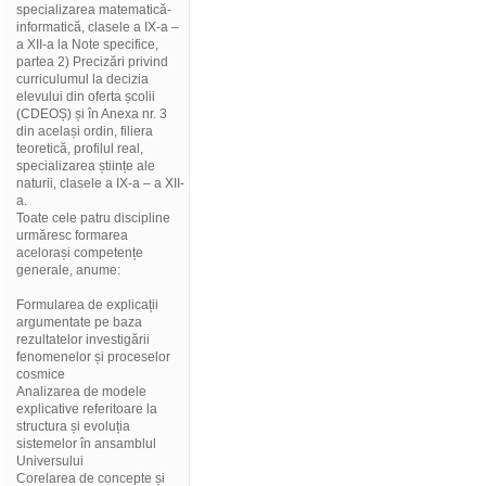
specializarea matematică-
informatică, clasele a IX-a –
a XII-a la Note specifice,
partea 2) Precizări privind
curriculumul la decizia
elevului din oferta școlii
(CDEOȘ) și în Anexa nr. 3
din același ordin, filiera
teoretică, profilul real,
specializarea științe ale
naturii, clasele a IX-a – a XII-
a.
Toate cele patru discipline
urmăresc formarea
acelorași competențe
generale, anume:
Formularea de explicații
argumentate pe baza
rezultatelor investigării
fenomenelor și proceselor
cosmice
Analizarea de modele
explicative referitoare la
structura și evoluția
sistemelor în ansamblul
Universului
Corelarea de concepte și