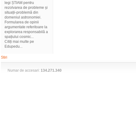
legi ȘTIAM pentru
rezolvarea de probleme și
situații-problemă din
domeniul astronomiei.
Formularea de opinii
argumentate referitoare la
explorarea responsabilă a
spațiului cosmic...
Citiți mai multe pe
Edupedu...
Stiri
Numar de accesari:
134.271.340