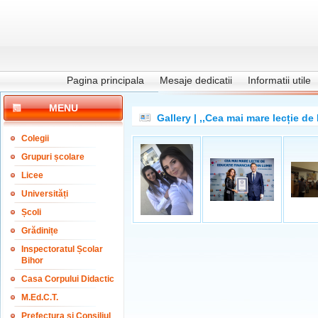
Pagina principala
Mesaje dedicatii
Informatii utile
MENU
Gallery | ,,Cea mai mare lecție d
Colegii
Grupuri școlare
Licee
Universități
Școli
Grădinițe
Inspectoratul Școlar
Bihor
Casa Corpului Didactic
M.Ed.C.T.
Prefectura și Consiliul