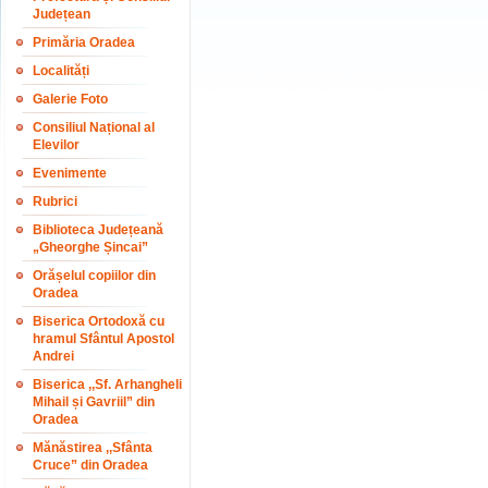
Județean
Primăria Oradea
Localități
Galerie Foto
Consiliul Național al
Elevilor
Evenimente
Rubrici
Biblioteca Județeană
„Gheorghe Șincai”
Orășelul copiilor din
Oradea
Biserica Ortodoxă cu
hramul Sfântul Apostol
Andrei
Biserica ,,Sf. Arhangheli
Mihail și Gavriil” din
Oradea
Mănăstirea ,,Sfânta
Cruce” din Oradea