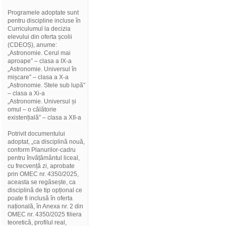
Programele adoptate sunt
pentru discipline incluse în
Curriculumul la decizia
elevului din oferta școlii
(CDEOȘ), anume:
„Astronomie. Cerul mai
aproape” – clasa a IX-a
„Astronomie. Universul în
mișcare” – clasa a X-a
„Astronomie. Stele sub lupă”
– clasa a Xi-a
„Astronomie. Universul și
omul – o călătorie
existențială” – clasa a XII-a
Potrivit documentului
adoptat, „ca disciplină nouă,
conform Planurilor-cadru
pentru învățământul liceal,
cu frecvență zi, aprobate
prin OMEC nr. 4350/2025,
aceasta se regăsește, ca
disciplină de tip opțional ce
poate fi inclusă în oferta
națională, în Anexa nr. 2 din
OMEC nr. 4350/2025 filiera
teoretică, profilul real,