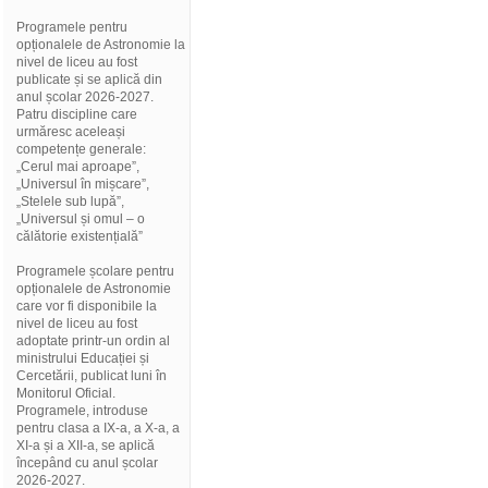
Programele pentru
opționalele de Astronomie la
nivel de liceu au fost
publicate și se aplică din
anul școlar 2026-2027.
Patru discipline care
urmăresc aceleași
competențe generale:
„Cerul mai aproape”,
„Universul în mișcare”,
„Stelele sub lupă”,
„Universul și omul – o
călătorie existențială”
Programele școlare pentru
opționalele de Astronomie
care vor fi disponibile la
nivel de liceu au fost
adoptate printr-un ordin al
ministrului Educației și
Cercetării, publicat luni în
Monitorul Oficial.
Programele, introduse
pentru clasa a IX-a, a X-a, a
XI-a și a XII-a, se aplică
începând cu anul școlar
2026-2027.