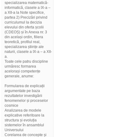
specializarea matematică-
informatică, clasele a IX-a –
a XII-a la Note specifice,
partea 2) Precizări privind
curriculumul la decizia
elevului din oferta școlii
(CDEOȘ) și în Anexa nr. 3
din același ordin, filiera
teoretică, profilul real,
specializarea științe ale
naturii, clasele a IX-a – a XII-
a.
Toate cele patru discipline
urmăresc formarea
acelorași competențe
generale, anume:
Formularea de explicații
argumentate pe baza
rezultatelor investigării
fenomenelor și proceselor
cosmice
Analizarea de modele
explicative referitoare la
structura și evoluția
sistemelor în ansamblul
Universului
Corelarea de concepte și