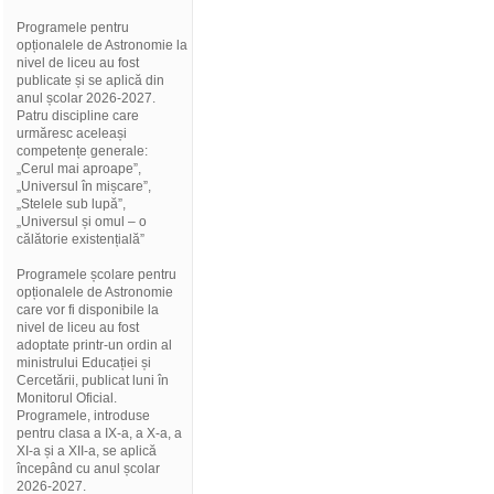
Programele pentru
opționalele de Astronomie la
nivel de liceu au fost
publicate și se aplică din
anul școlar 2026-2027.
Patru discipline care
urmăresc aceleași
competențe generale:
„Cerul mai aproape”,
„Universul în mișcare”,
„Stelele sub lupă”,
„Universul și omul – o
călătorie existențială”
Programele școlare pentru
opționalele de Astronomie
care vor fi disponibile la
nivel de liceu au fost
adoptate printr-un ordin al
ministrului Educației și
Cercetării, publicat luni în
Monitorul Oficial.
Programele, introduse
pentru clasa a IX-a, a X-a, a
XI-a și a XII-a, se aplică
începând cu anul școlar
2026-2027.