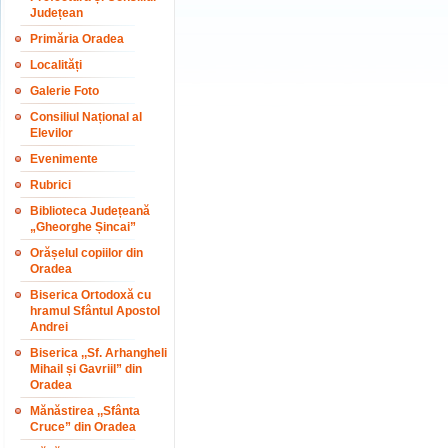
Județean
Primăria Oradea
Localități
Galerie Foto
Consiliul Național al
Elevilor
Evenimente
Rubrici
Biblioteca Județeană
„Gheorghe Șincai”
Orășelul copiilor din
Oradea
Biserica Ortodoxă cu
hramul Sfântul Apostol
Andrei
Biserica ,,Sf. Arhangheli
Mihail și Gavriil” din
Oradea
Mănăstirea ,,Sfânta
Cruce” din Oradea