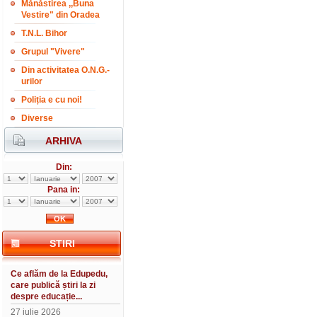
Mănăstirea ,,Buna
Vestire" din Oradea
T.N.L. Bihor
Grupul "Vivere"
Din activitatea O.N.G.-
urilor
Poliția e cu noi!
Diverse
ARHIVA
Din:
Pana in:
STIRI
Ce aflăm de la Edupedu,
care publică știri la zi
despre educație...
27 iulie 2026