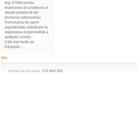
legi ȘTIAM pentru
rezolvarea de probleme și
situații-problemă din
domeniul astronomiei.
Formularea de opinii
argumentate referitoare la
explorarea responsabilă a
spațiului cosmic...
Citiți mai multe pe
Edupedu...
Stiri
Numar de accesari:
133.869.285