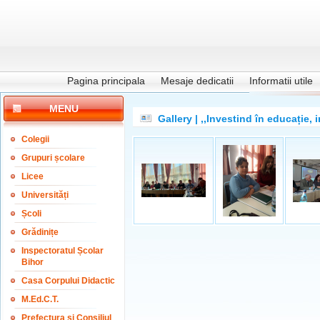
Pagina principala
Mesaje dedicatii
Informatii utile
MENU
Gallery | ,,Investind în educație, i
Colegii
Grupuri școlare
Licee
Universități
Școli
Grădinițe
Inspectoratul Școlar
Bihor
Casa Corpului Didactic
M.Ed.C.T.
Prefectura și Consiliul