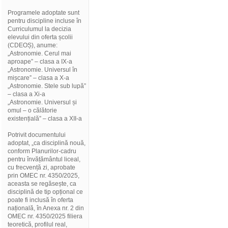
Programele adoptate sunt
pentru discipline incluse în
Curriculumul la decizia
elevului din oferta școlii
(CDEOȘ), anume:
„Astronomie. Cerul mai
aproape” – clasa a IX-a
„Astronomie. Universul în
mișcare” – clasa a X-a
„Astronomie. Stele sub lupă”
– clasa a Xi-a
„Astronomie. Universul și
omul – o călătorie
existențială” – clasa a XII-a
Potrivit documentului
adoptat, „ca disciplină nouă,
conform Planurilor-cadru
pentru învățământul liceal,
cu frecvență zi, aprobate
prin OMEC nr. 4350/2025,
aceasta se regăsește, ca
disciplină de tip opțional ce
poate fi inclusă în oferta
națională, în Anexa nr. 2 din
OMEC nr. 4350/2025 filiera
teoretică, profilul real,