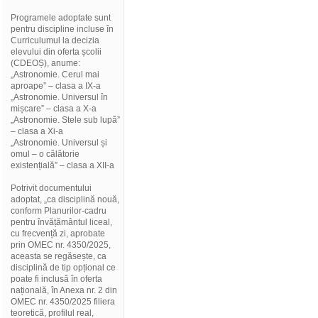
Programele adoptate sunt
pentru discipline incluse în
Curriculumul la decizia
elevului din oferta școlii
(CDEOȘ), anume:
„Astronomie. Cerul mai
aproape” – clasa a IX-a
„Astronomie. Universul în
mișcare” – clasa a X-a
„Astronomie. Stele sub lupă”
– clasa a Xi-a
„Astronomie. Universul și
omul – o călătorie
existențială” – clasa a XII-a
Potrivit documentului
adoptat, „ca disciplină nouă,
conform Planurilor-cadru
pentru învățământul liceal,
cu frecvență zi, aprobate
prin OMEC nr. 4350/2025,
aceasta se regăsește, ca
disciplină de tip opțional ce
poate fi inclusă în oferta
națională, în Anexa nr. 2 din
OMEC nr. 4350/2025 filiera
teoretică, profilul real,