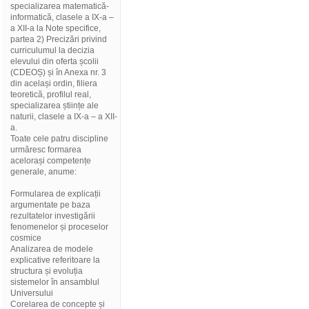
specializarea matematică-
informatică, clasele a IX-a –
a XII-a la Note specifice,
partea 2) Precizări privind
curriculumul la decizia
elevului din oferta școlii
(CDEOȘ) și în Anexa nr. 3
din același ordin, filiera
teoretică, profilul real,
specializarea științe ale
naturii, clasele a IX-a – a XII-
a.
Toate cele patru discipline
urmăresc formarea
acelorași competențe
generale, anume:
Formularea de explicații
argumentate pe baza
rezultatelor investigării
fenomenelor și proceselor
cosmice
Analizarea de modele
explicative referitoare la
structura și evoluția
sistemelor în ansamblul
Universului
Corelarea de concepte și