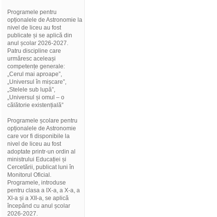
Programele pentru
opționalele de Astronomie la
nivel de liceu au fost
publicate și se aplică din
anul școlar 2026-2027.
Patru discipline care
urmăresc aceleași
competențe generale:
„Cerul mai aproape”,
„Universul în mișcare”,
„Stelele sub lupă”,
„Universul și omul – o
călătorie existențială”
Programele școlare pentru
opționalele de Astronomie
care vor fi disponibile la
nivel de liceu au fost
adoptate printr-un ordin al
ministrului Educației și
Cercetării, publicat luni în
Monitorul Oficial.
Programele, introduse
pentru clasa a IX-a, a X-a, a
XI-a și a XII-a, se aplică
începând cu anul școlar
2026-2027.