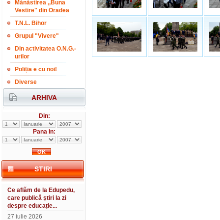
Mănăstirea ,,Buna
Vestire" din Oradea
T.N.L. Bihor
Grupul "Vivere"
Din activitatea O.N.G.-
urilor
Poliția e cu noi!
Diverse
ARHIVA
Din:
Pana in:
STIRI
Ce aflăm de la Edupedu,
care publică știri la zi
despre educație...
27 iulie 2026