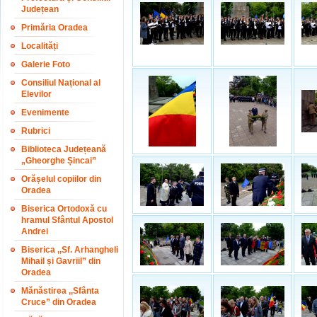
Județean
Primăria Oradea
Localități
Galerie Foto
Consiliul Național al
Elevilor
Evenimente
Rubrici
Biblioteca Județeană
„Gheorghe Șincai”
Orășelul copiilor din
Oradea
Biserica Ortodoxă cu
hramul Sfântul Apostol
Andrei
Biserica ,,Sf. Arhangheli
Mihail și Gavriil” din
Oradea
Mănăstirea ,,Sfânta
Cruce” din Oradea