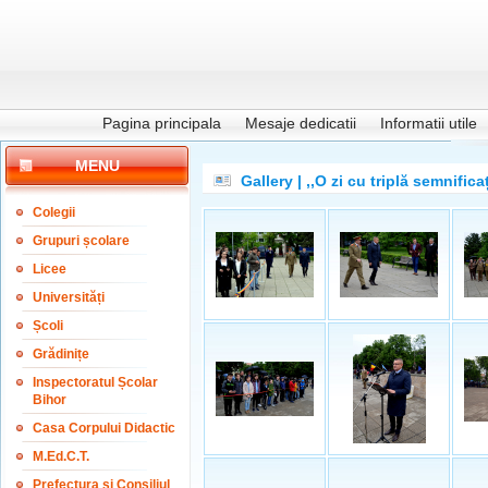
Pagina principala
Mesaje dedicatii
Informatii utile
MENU
Gallery | ,,O zi cu triplă semnific
Colegii
Grupuri școlare
Licee
Universități
Școli
Grădinițe
Inspectoratul Școlar
Bihor
Casa Corpului Didactic
M.Ed.C.T.
Prefectura și Consiliul