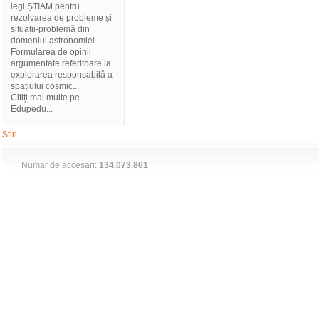
legi ȘTIAM pentru
rezolvarea de probleme și
situații-problemă din
domeniul astronomiei.
Formularea de opinii
argumentate referitoare la
explorarea responsabilă a
spațiului cosmic...
Citiți mai multe pe
Edupedu...
Stiri
Numar de accesari:
134.073.861