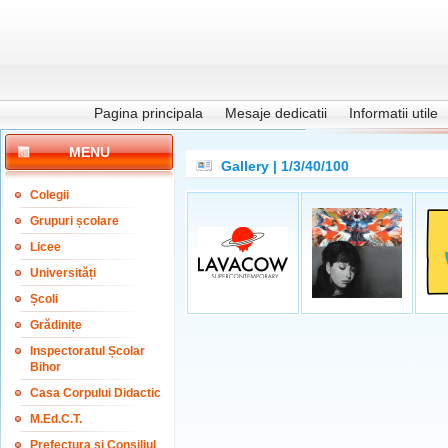
Pagina principala
Mesaje dedicatii
Informatii utile
MENU
Gallery | 1/3/40/100
Colegii
Grupuri școlare
Licee
Universități
Școli
Grădinițe
Inspectoratul Școlar
Bihor
Casa Corpului Didactic
M.Ed.C.T.
Prefectura și Consiliul