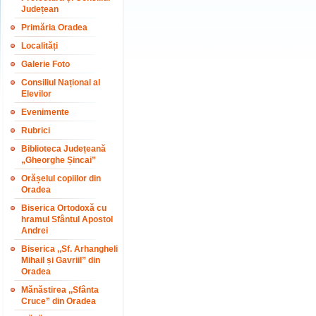
Județean
Primăria Oradea
Localități
Galerie Foto
Consiliul Național al
Elevilor
Evenimente
Rubrici
Biblioteca Județeană
„Gheorghe Șincai”
Orășelul copiilor din
Oradea
Biserica Ortodoxă cu
hramul Sfântul Apostol
Andrei
Biserica ,,Sf. Arhangheli
Mihail și Gavriil” din
Oradea
Mănăstirea ,,Sfânta
Cruce” din Oradea