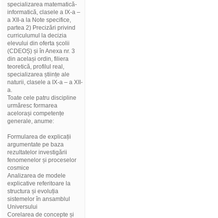
specializarea matematică-
informatică, clasele a IX-a –
a XII-a la Note specifice,
partea 2) Precizări privind
curriculumul la decizia
elevului din oferta școlii
(CDEOȘ) și în Anexa nr. 3
din același ordin, filiera
teoretică, profilul real,
specializarea științe ale
naturii, clasele a IX-a – a XII-
a.
Toate cele patru discipline
urmăresc formarea
acelorași competențe
generale, anume:
Formularea de explicații
argumentate pe baza
rezultatelor investigării
fenomenelor și proceselor
cosmice
Analizarea de modele
explicative referitoare la
structura și evoluția
sistemelor în ansamblul
Universului
Corelarea de concepte și