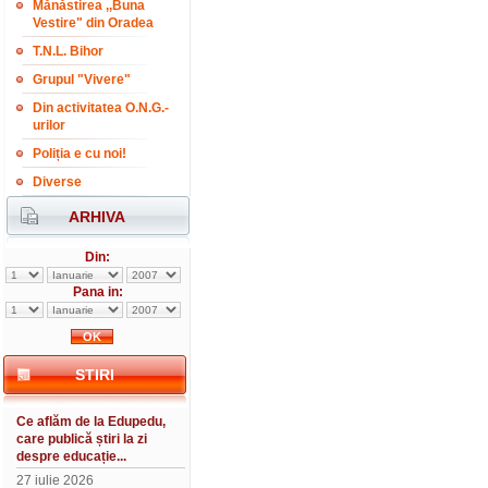
Mănăstirea ,,Buna
Vestire" din Oradea
T.N.L. Bihor
Grupul "Vivere"
Din activitatea O.N.G.-
urilor
Poliția e cu noi!
Diverse
ARHIVA
Din:
Pana in:
STIRI
Ce aflăm de la Edupedu,
care publică știri la zi
despre educație...
27 iulie 2026