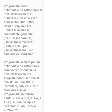
Programele pentru
opționalele de Astronomie la
nivel de liceu au fost
publicate și se aplică din
anul școlar 2026-2027.
Patru discipline care
urmăresc aceleași
competențe generale:
„Cerul mai aproape”,
„Universul în mișcare”,
„Stelele sub lupă”,
„Universul și omul – o
călătorie existențială”
Programele școlare pentru
opționalele de Astronomie
care vor fi disponibile la
nivel de liceu au fost
adoptate printr-un ordin al
ministrului Educației și
Cercetării, publicat luni în
Monitorul Oficial.
Programele, introduse
pentru clasa a IX-a, a X-a, a
XI-a și a XII-a, se aplică
începând cu anul școlar
2026-2027.