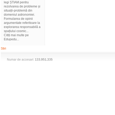
legi ȘTIAM pentru
rezolvarea de probleme și
situații-problemă din
domeniul astronomiei.
Formularea de opinii
argumentate referitoare la
explorarea responsabilă a
spațiului cosmic...
Citiți mai multe pe
Edupedu...
Stiri
Numar de accesari:
133.951.335