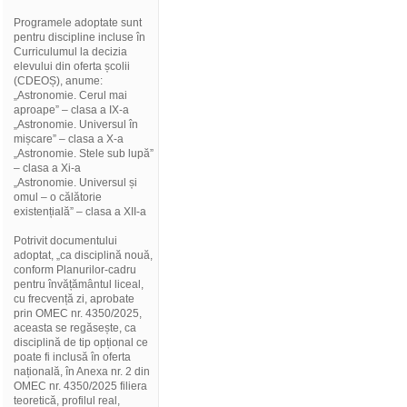
Programele adoptate sunt
pentru discipline incluse în
Curriculumul la decizia
elevului din oferta școlii
(CDEOȘ), anume:
„Astronomie. Cerul mai
aproape” – clasa a IX-a
„Astronomie. Universul în
mișcare” – clasa a X-a
„Astronomie. Stele sub lupă”
– clasa a Xi-a
„Astronomie. Universul și
omul – o călătorie
existențială” – clasa a XII-a
Potrivit documentului
adoptat, „ca disciplină nouă,
conform Planurilor-cadru
pentru învățământul liceal,
cu frecvență zi, aprobate
prin OMEC nr. 4350/2025,
aceasta se regăsește, ca
disciplină de tip opțional ce
poate fi inclusă în oferta
națională, în Anexa nr. 2 din
OMEC nr. 4350/2025 filiera
teoretică, profilul real,