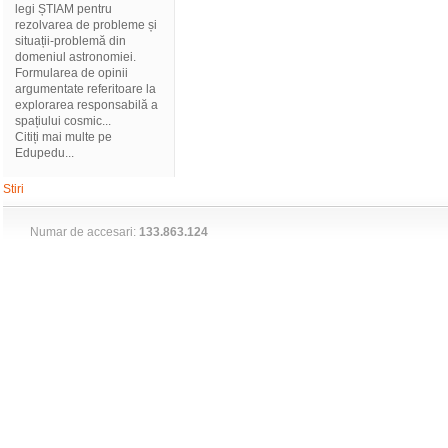
legi ȘTIAM pentru
rezolvarea de probleme și
situații-problemă din
domeniul astronomiei.
Formularea de opinii
argumentate referitoare la
explorarea responsabilă a
spațiului cosmic...
Citiți mai multe pe
Edupedu...
Stiri
Numar de accesari:
133.863.124