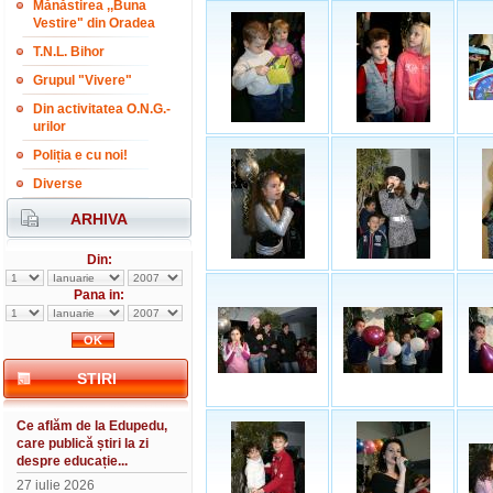
Mănăstirea ,,Buna
Vestire" din Oradea
T.N.L. Bihor
Grupul "Vivere"
Din activitatea O.N.G.-
urilor
Poliția e cu noi!
Diverse
ARHIVA
Din:
Pana in:
STIRI
Ce aflăm de la Edupedu,
care publică știri la zi
despre educație...
27 iulie 2026