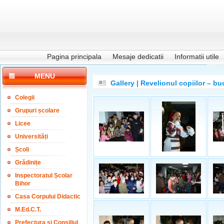
Pagina principala
Mesaje dedicatii
Informatii utile
MENU
Gallery | Revelionul copiilor – bu
Colegii
Grupuri școlare
Licee
Universități
Școli
Grădinițe
Inspectoratul Școlar
Bihor
Casa Corpului Didactic
M.Ed.C.T.
Prefectura și Consiliul