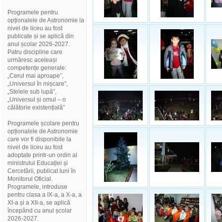
Programele pentru
opționalele de Astronomie la
nivel de liceu au fost
publicate și se aplică din
anul școlar 2026-2027.
Patru discipline care
urmăresc aceleași
competențe generale:
„Cerul mai aproape”,
„Universul în mișcare”,
„Stelele sub lupă”,
„Universul și omul – o
călătorie existențială”
Programele școlare pentru
opționalele de Astronomie
care vor fi disponibile la
nivel de liceu au fost
adoptate printr-un ordin al
ministrului Educației și
Cercetării, publicat luni în
Monitorul Oficial.
Programele, introduse
pentru clasa a IX-a, a X-a, a
XI-a și a XII-a, se aplică
începând cu anul școlar
2026-2027.