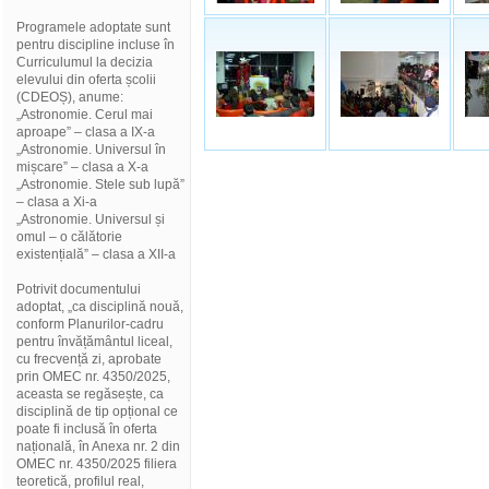
Programele adoptate sunt
pentru discipline incluse în
Curriculumul la decizia
elevului din oferta școlii
(CDEOȘ), anume:
„Astronomie. Cerul mai
aproape” – clasa a IX-a
„Astronomie. Universul în
mișcare” – clasa a X-a
„Astronomie. Stele sub lupă”
– clasa a Xi-a
„Astronomie. Universul și
omul – o călătorie
existențială” – clasa a XII-a
Potrivit documentului
adoptat, „ca disciplină nouă,
conform Planurilor-cadru
pentru învățământul liceal,
cu frecvență zi, aprobate
prin OMEC nr. 4350/2025,
aceasta se regăsește, ca
disciplină de tip opțional ce
poate fi inclusă în oferta
națională, în Anexa nr. 2 din
OMEC nr. 4350/2025 filiera
teoretică, profilul real,