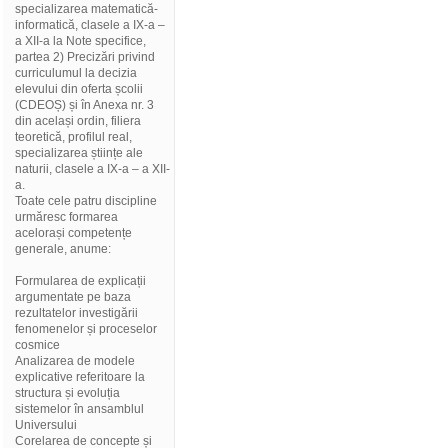
specializarea matematică-
informatică, clasele a IX-a –
a XII-a la Note specifice,
partea 2) Precizări privind
curriculumul la decizia
elevului din oferta școlii
(CDEOȘ) și în Anexa nr. 3
din același ordin, filiera
teoretică, profilul real,
specializarea științe ale
naturii, clasele a IX-a – a XII-
a.
Toate cele patru discipline
urmăresc formarea
acelorași competențe
generale, anume:
Formularea de explicații
argumentate pe baza
rezultatelor investigării
fenomenelor și proceselor
cosmice
Analizarea de modele
explicative referitoare la
structura și evoluția
sistemelor în ansamblul
Universului
Corelarea de concepte și