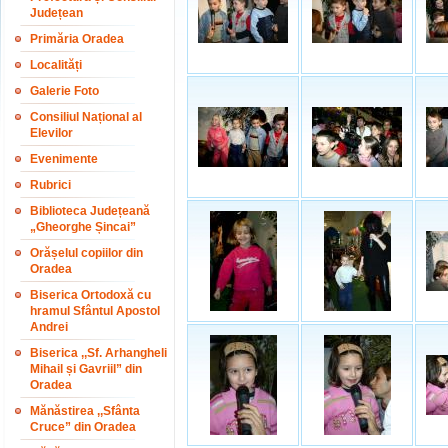
Județean
Primăria Oradea
Localități
Galerie Foto
Consiliul Național al
Elevilor
Evenimente
Rubrici
Biblioteca Județeană
„Gheorghe Șincai”
Orășelul copiilor din
Oradea
Biserica Ortodoxă cu
hramul Sfântul Apostol
Andrei
Biserica ,,Sf. Arhangheli
Mihail și Gavriil” din
Oradea
Mănăstirea ,,Sfânta
Cruce” din Oradea