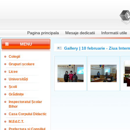
Pagina principala
Mesaje dedicatii
Informatii utile
MENU
Gallery | 10 februarie - Ziua Inter
Colegii
Grupuri școlare
Licee
Universități
Școli
Grădinițe
Inspectoratul Școlar
Bihor
Casa Corpului Didactic
M.Ed.C.T.
Prefectura și Consiliul