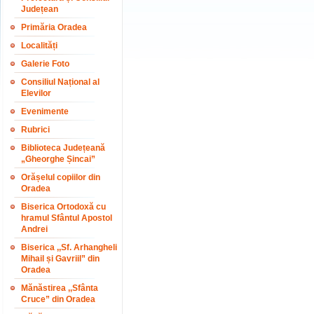
Județean
Primăria Oradea
Localități
Galerie Foto
Consiliul Național al
Elevilor
Evenimente
Rubrici
Biblioteca Județeană
„Gheorghe Șincai”
Orășelul copiilor din
Oradea
Biserica Ortodoxă cu
hramul Sfântul Apostol
Andrei
Biserica ,,Sf. Arhangheli
Mihail și Gavriil” din
Oradea
Mănăstirea ,,Sfânta
Cruce” din Oradea