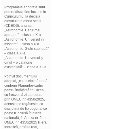
Programele adoptate sunt
pentru discipline incluse în
Curriculumul la decizia
elevului din oferta școlii
(CDEOȘ), anume:
„Astronomie. Cerul mai
aproape” – clasa a IX-a
„Astronomie. Universul în
mișcare” – clasa a X-a
„Astronomie. Stele sub lupă”
– clasa a Xi-a
„Astronomie. Universul și
omul – o călătorie
existențială” – clasa a XII-a
Potrivit documentului
adoptat, „ca disciplină nouă,
conform Planurilor-cadru
pentru învățământul liceal,
cu frecvență zi, aprobate
prin OMEC nr. 4350/2025,
aceasta se regăsește, ca
disciplină de tip opțional ce
poate fi inclusă în oferta
națională, în Anexa nr. 2 din
OMEC nr. 4350/2025 filiera
teoretică, profilul real,