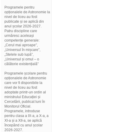
Programele pentru
opționalele de Astronomie la
nivel de liceu au fost
publicate și se aplică din
anul școlar 2026-2027.
Patru discipline care
urmăresc aceleași
competențe generale:
„Cerul mai aproape”,
„Universul în mișcare”,
„Stelele sub lupă”,
„Universul și omul – o
călătorie existențială”
Programele școlare pentru
opționalele de Astronomie
care vor fi disponibile la
nivel de liceu au fost
adoptate printr-un ordin al
ministrului Educației și
Cercetării, publicat luni în
Monitorul Oficial.
Programele, introduse
pentru clasa a IX-a, a X-a, a
XI-a și a XII-a, se aplică
începând cu anul școlar
2026-2027.