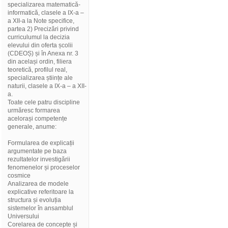
specializarea matematică-
informatică, clasele a IX-a –
a XII-a la Note specifice,
partea 2) Precizări privind
curriculumul la decizia
elevului din oferta școlii
(CDEOȘ) și în Anexa nr. 3
din același ordin, filiera
teoretică, profilul real,
specializarea științe ale
naturii, clasele a IX-a – a XII-
a.
Toate cele patru discipline
urmăresc formarea
acelorași competențe
generale, anume:
Formularea de explicații
argumentate pe baza
rezultatelor investigării
fenomenelor și proceselor
cosmice
Analizarea de modele
explicative referitoare la
structura și evoluția
sistemelor în ansamblul
Universului
Corelarea de concepte și