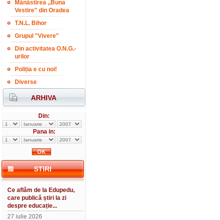
Mănăstirea ,,Buna
Vestire" din Oradea
T.N.L. Bihor
Grupul "Vivere"
Din activitatea O.N.G.-
urilor
Poliția e cu noi!
Diverse
ARHIVA
Din:
Pana in:
STIRI
Ce aflăm de la Edupedu,
care publică știri la zi
despre educație...
27 iulie 2026