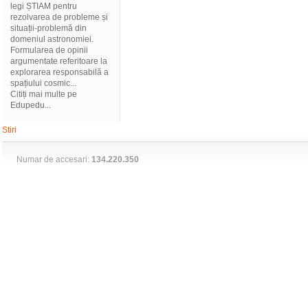
legi ȘTIAM pentru
rezolvarea de probleme și
situații-problemă din
domeniul astronomiei.
Formularea de opinii
argumentate referitoare la
explorarea responsabilă a
spațiului cosmic...
Citiți mai multe pe
Edupedu...
Stiri
Numar de accesari:
134.220.350