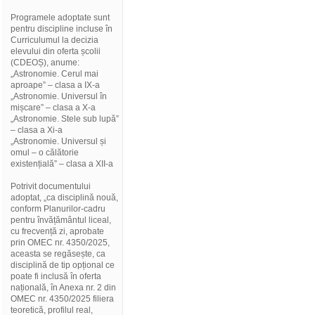
Programele adoptate sunt
pentru discipline incluse în
Curriculumul la decizia
elevului din oferta școlii
(CDEOȘ), anume:
„Astronomie. Cerul mai
aproape” – clasa a IX-a
„Astronomie. Universul în
mișcare” – clasa a X-a
„Astronomie. Stele sub lupă”
– clasa a Xi-a
„Astronomie. Universul și
omul – o călătorie
existențială” – clasa a XII-a
Potrivit documentului
adoptat, „ca disciplină nouă,
conform Planurilor-cadru
pentru învățământul liceal,
cu frecvență zi, aprobate
prin OMEC nr. 4350/2025,
aceasta se regăsește, ca
disciplină de tip opțional ce
poate fi inclusă în oferta
națională, în Anexa nr. 2 din
OMEC nr. 4350/2025 filiera
teoretică, profilul real,