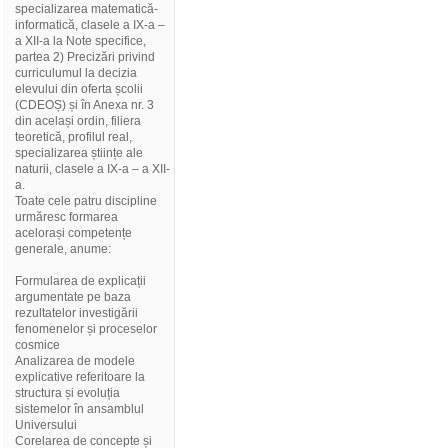
specializarea matematică-
informatică, clasele a IX-a –
a XII-a la Note specifice,
partea 2) Precizări privind
curriculumul la decizia
elevului din oferta școlii
(CDEOȘ) și în Anexa nr. 3
din același ordin, filiera
teoretică, profilul real,
specializarea științe ale
naturii, clasele a IX-a – a XII-
a.
Toate cele patru discipline
urmăresc formarea
acelorași competențe
generale, anume:
Formularea de explicații
argumentate pe baza
rezultatelor investigării
fenomenelor și proceselor
cosmice
Analizarea de modele
explicative referitoare la
structura și evoluția
sistemelor în ansamblul
Universului
Corelarea de concepte și