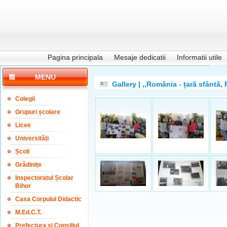
Pagina principala
Mesaje dedicatii
Informatii utile
MENU
Gallery | ,,România - țară sfântă,
Colegii
Grupuri școlare
Licee
Universități
Școli
Grădinițe
Inspectoratul Școlar
Bihor
Casa Corpului Didactic
M.Ed.C.T.
Prefectura și Consiliul