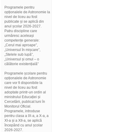
Programele pentru
opționalele de Astronomie la
nivel de liceu au fost
publicate și se aplică din
anul școlar 2026-2027.
Patru discipline care
urmăresc aceleași
competențe generale:
„Cerul mai aproape”,
„Universul în mișcare”,
„Stelele sub lupă”,
„Universul și omul – o
călătorie existențială”
Programele școlare pentru
opționalele de Astronomie
care vor fi disponibile la
nivel de liceu au fost
adoptate printr-un ordin al
ministrului Educației și
Cercetării, publicat luni în
Monitorul Oficial.
Programele, introduse
pentru clasa a IX-a, a X-a, a
XI-a și a XII-a, se aplică
începând cu anul școlar
2026-2027.