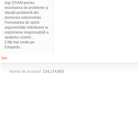
legi ȘTIAM pentru
rezolvarea de probleme și
situații-problemă din
domeniul astronomiei.
Formularea de opinii
argumentate referitoare la
explorarea responsabilă a
spațiului cosmic...
Citiți mai multe pe
Edupedu...
Stiri
Numar de accesari:
134.174.803