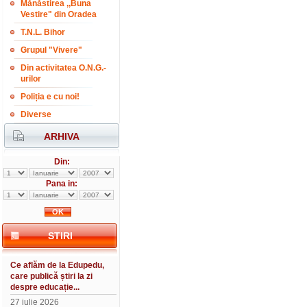
Mănăstirea ,,Buna
Vestire" din Oradea
T.N.L. Bihor
Grupul "Vivere"
Din activitatea O.N.G.-
urilor
Poliția e cu noi!
Diverse
ARHIVA
Din:
Pana in:
STIRI
Ce aflăm de la Edupedu,
care publică știri la zi
despre educație...
27 iulie 2026