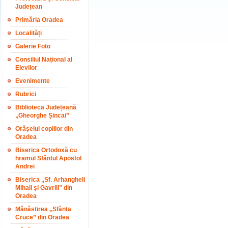
Județean
Primăria Oradea
Localități
Galerie Foto
Consiliul Național al
Elevilor
Evenimente
Rubrici
Biblioteca Județeană
„Gheorghe Șincai”
Orășelul copiilor din
Oradea
Biserica Ortodoxă cu
hramul Sfântul Apostol
Andrei
Biserica ,,Sf. Arhangheli
Mihail și Gavriil” din
Oradea
Mănăstirea ,,Sfânta
Cruce” din Oradea