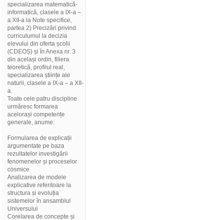
specializarea matematică-
informatică, clasele a IX-a –
a XII-a la Note specifice,
partea 2) Precizări privind
curriculumul la decizia
elevului din oferta școlii
(CDEOȘ) și în Anexa nr. 3
din același ordin, filiera
teoretică, profilul real,
specializarea științe ale
naturii, clasele a IX-a – a XII-
a.
Toate cele patru discipline
urmăresc formarea
acelorași competențe
generale, anume:
Formularea de explicații
argumentate pe baza
rezultatelor investigării
fenomenelor și proceselor
cosmice
Analizarea de modele
explicative referitoare la
structura și evoluția
sistemelor în ansamblul
Universului
Corelarea de concepte și