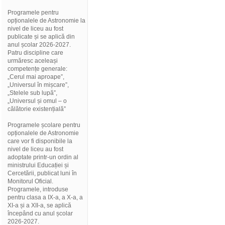
Programele pentru
opționalele de Astronomie la
nivel de liceu au fost
publicate și se aplică din
anul școlar 2026-2027.
Patru discipline care
urmăresc aceleași
competențe generale:
„Cerul mai aproape”,
„Universul în mișcare”,
„Stelele sub lupă”,
„Universul și omul – o
călătorie existențială”
Programele școlare pentru
opționalele de Astronomie
care vor fi disponibile la
nivel de liceu au fost
adoptate printr-un ordin al
ministrului Educației și
Cercetării, publicat luni în
Monitorul Oficial.
Programele, introduse
pentru clasa a IX-a, a X-a, a
XI-a și a XII-a, se aplică
începând cu anul școlar
2026-2027.