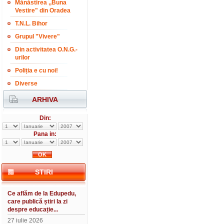
Mănăstirea ,,Buna
Vestire" din Oradea
T.N.L. Bihor
Grupul "Vivere"
Din activitatea O.N.G.-
urilor
Poliția e cu noi!
Diverse
ARHIVA
Din:
Pana in:
STIRI
Ce aflăm de la Edupedu,
care publică știri la zi
despre educație...
27 iulie 2026