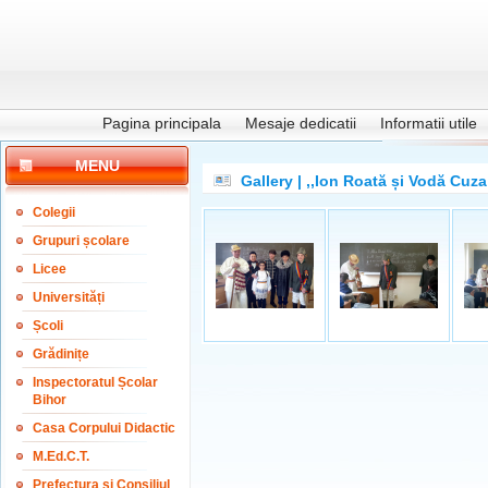
Pagina principala
Mesaje dedicatii
Informatii utile
MENU
Gallery | ,,Ion Roată și Vodă Cuz
Colegii
Grupuri școlare
Licee
Universități
Școli
Grădinițe
Inspectoratul Școlar
Bihor
Casa Corpului Didactic
M.Ed.C.T.
Prefectura și Consiliul