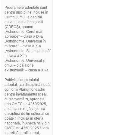
Programele adoptate sunt
pentru discipline incluse în
Curriculumul la decizia
elevului din oferta școlii
(CDEOȘ), anume:
„Astronomie. Cerul mai
aproape” – clasa a IX-a
„Astronomie. Universul în
mișcare” – clasa a X-a
„Astronomie. Stele sub lupă”
– clasa a Xi-a
„Astronomie. Universul și
omul – o călătorie
existențială” – clasa a XII-a
Potrivit documentului
adoptat, „ca disciplină nouă,
conform Planurilor-cadru
pentru învățământul liceal,
cu frecvență zi, aprobate
prin OMEC nr. 4350/2025,
aceasta se regăsește, ca
disciplină de tip opțional ce
poate fi inclusă în oferta
națională, în Anexa nr. 2 din
OMEC nr. 4350/2025 filiera
teoretică, profilul real,