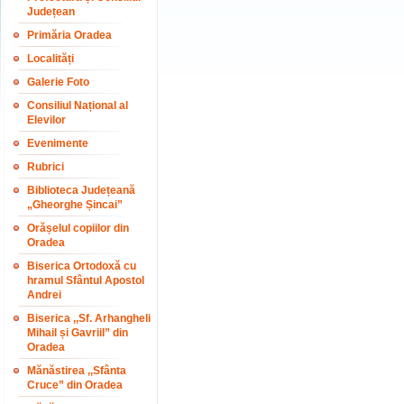
Județean
Primăria Oradea
Localități
Galerie Foto
Consiliul Național al
Elevilor
Evenimente
Rubrici
Biblioteca Județeană
„Gheorghe Șincai”
Orășelul copiilor din
Oradea
Biserica Ortodoxă cu
hramul Sfântul Apostol
Andrei
Biserica ,,Sf. Arhangheli
Mihail și Gavriil” din
Oradea
Mănăstirea ,,Sfânta
Cruce” din Oradea