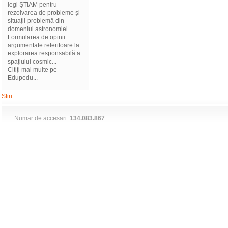
legi ȘTIAM pentru
rezolvarea de probleme și
situații-problemă din
domeniul astronomiei.
Formularea de opinii
argumentate referitoare la
explorarea responsabilă a
spațiului cosmic...
Citiți mai multe pe
Edupedu...
Stiri
Numar de accesari:
134.083.867