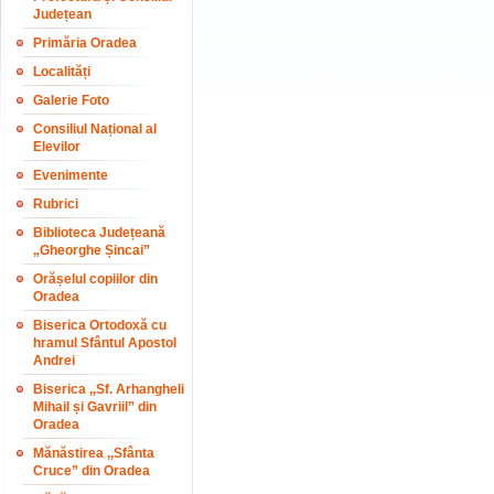
Județean
Primăria Oradea
Localități
Galerie Foto
Consiliul Național al
Elevilor
Evenimente
Rubrici
Biblioteca Județeană
„Gheorghe Șincai”
Orășelul copiilor din
Oradea
Biserica Ortodoxă cu
hramul Sfântul Apostol
Andrei
Biserica ,,Sf. Arhangheli
Mihail și Gavriil” din
Oradea
Mănăstirea ,,Sfânta
Cruce” din Oradea