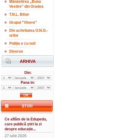
Mănăstirea ,,Buna
Vestire" din Oradea
T.N.L. Bihor
Grupul "Vivere"
Din activitatea O.N.G.-
urilor
Poliția e cu noi!
Diverse
ARHIVA
Din:
Pana in:
STIRI
Ce aflăm de la Edupedu,
care publică știri la zi
despre educație...
27 iulie 2026