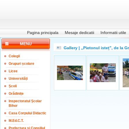
Pagina principala
Mesaje dedicatii
Informatii utile
MENU
Gallery | ,,Pietonul isteț”, de la 
Colegii
Grupuri școlare
Licee
Universități
Școli
Grădinițe
Inspectoratul Școlar
Bihor
Casa Corpului Didactic
M.Ed.C.T.
Prefectura și Consiliul