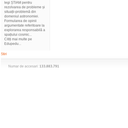
legi ȘTIAM pentru
rezolvarea de probleme și
situații-problemă din
domeniul astronomiei.
Formularea de opinii
argumentate referitoare la
explorarea responsabilă a
spațiului cosmic...
Citiți mai multe pe
Edupedu...
Stiri
Numar de accesari:
133.883.791