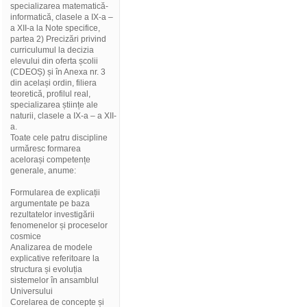
specializarea matematică-
informatică, clasele a IX-a –
a XII-a la Note specifice,
partea 2) Precizări privind
curriculumul la decizia
elevului din oferta școlii
(CDEOȘ) și în Anexa nr. 3
din același ordin, filiera
teoretică, profilul real,
specializarea științe ale
naturii, clasele a IX-a – a XII-
a.
Toate cele patru discipline
urmăresc formarea
acelorași competențe
generale, anume:
Formularea de explicații
argumentate pe baza
rezultatelor investigării
fenomenelor și proceselor
cosmice
Analizarea de modele
explicative referitoare la
structura și evoluția
sistemelor în ansamblul
Universului
Corelarea de concepte și