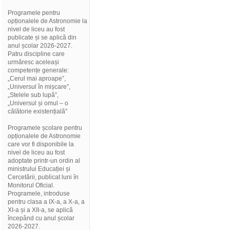
Programele pentru
opționalele de Astronomie la
nivel de liceu au fost
publicate și se aplică din
anul școlar 2026-2027.
Patru discipline care
urmăresc aceleași
competențe generale:
„Cerul mai aproape”,
„Universul în mișcare”,
„Stelele sub lupă”,
„Universul și omul – o
călătorie existențială”
Programele școlare pentru
opționalele de Astronomie
care vor fi disponibile la
nivel de liceu au fost
adoptate printr-un ordin al
ministrului Educației și
Cercetării, publicat luni în
Monitorul Oficial.
Programele, introduse
pentru clasa a IX-a, a X-a, a
XI-a și a XII-a, se aplică
începând cu anul școlar
2026-2027.