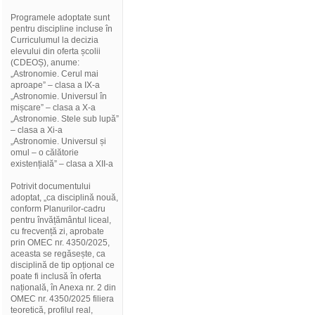
Programele adoptate sunt
pentru discipline incluse în
Curriculumul la decizia
elevului din oferta școlii
(CDEOȘ), anume:
„Astronomie. Cerul mai
aproape” – clasa a IX-a
„Astronomie. Universul în
mișcare” – clasa a X-a
„Astronomie. Stele sub lupă”
– clasa a Xi-a
„Astronomie. Universul și
omul – o călătorie
existențială” – clasa a XII-a
Potrivit documentului
adoptat, „ca disciplină nouă,
conform Planurilor-cadru
pentru învățământul liceal,
cu frecvență zi, aprobate
prin OMEC nr. 4350/2025,
aceasta se regăsește, ca
disciplină de tip opțional ce
poate fi inclusă în oferta
națională, în Anexa nr. 2 din
OMEC nr. 4350/2025 filiera
teoretică, profilul real,