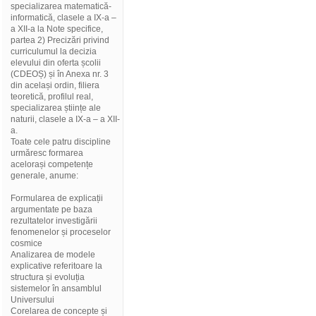
specializarea matematică-
informatică, clasele a IX-a –
a XII-a la Note specifice,
partea 2) Precizări privind
curriculumul la decizia
elevului din oferta școlii
(CDEOȘ) și în Anexa nr. 3
din același ordin, filiera
teoretică, profilul real,
specializarea științe ale
naturii, clasele a IX-a – a XII-
a.
Toate cele patru discipline
urmăresc formarea
acelorași competențe
generale, anume:
Formularea de explicații
argumentate pe baza
rezultatelor investigării
fenomenelor și proceselor
cosmice
Analizarea de modele
explicative referitoare la
structura și evoluția
sistemelor în ansamblul
Universului
Corelarea de concepte și