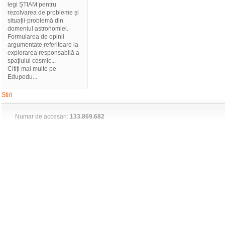
legi ȘTIAM pentru
rezolvarea de probleme și
situații-problemă din
domeniul astronomiei.
Formularea de opinii
argumentate referitoare la
explorarea responsabilă a
spațiului cosmic...
Citiți mai multe pe
Edupedu...
Stiri
Numar de accesari:
133.869.682