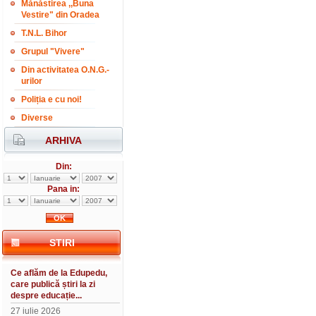
Mănăstirea ,,Buna
Vestire" din Oradea
T.N.L. Bihor
Grupul "Vivere"
Din activitatea O.N.G.-
urilor
Poliția e cu noi!
Diverse
ARHIVA
Din:
Pana in:
STIRI
Ce aflăm de la Edupedu,
care publică știri la zi
despre educație...
27 iulie 2026