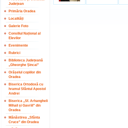
Județean
Primăria Oradea
Localități
Galerie Foto
Consiliul Național al
Elevilor
Evenimente
Rubrici
Biblioteca Județeană
„Gheorghe Șincai”
Orășelul copiilor din
Oradea
Biserica Ortodoxă cu
hramul Sfântul Apostol
Andrei
Biserica ,,Sf. Arhangheli
Mihail și Gavriil” din
Oradea
Mănăstirea ,,Sfânta
Cruce” din Oradea