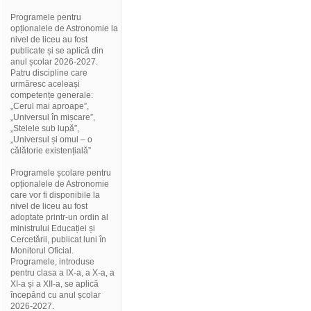
Programele pentru
opționalele de Astronomie la
nivel de liceu au fost
publicate și se aplică din
anul școlar 2026-2027.
Patru discipline care
urmăresc aceleași
competențe generale:
„Cerul mai aproape”,
„Universul în mișcare”,
„Stelele sub lupă”,
„Universul și omul – o
călătorie existențială”
Programele școlare pentru
opționalele de Astronomie
care vor fi disponibile la
nivel de liceu au fost
adoptate printr-un ordin al
ministrului Educației și
Cercetării, publicat luni în
Monitorul Oficial.
Programele, introduse
pentru clasa a IX-a, a X-a, a
XI-a și a XII-a, se aplică
începând cu anul școlar
2026-2027.