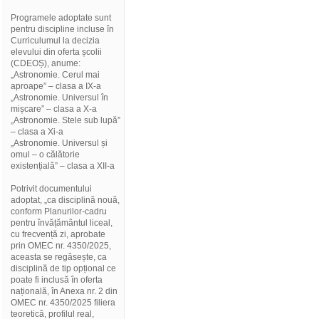
Programele adoptate sunt
pentru discipline incluse în
Curriculumul la decizia
elevului din oferta școlii
(CDEOȘ), anume:
„Astronomie. Cerul mai
aproape” – clasa a IX-a
„Astronomie. Universul în
mișcare” – clasa a X-a
„Astronomie. Stele sub lupă”
– clasa a Xi-a
„Astronomie. Universul și
omul – o călătorie
existențială” – clasa a XII-a
Potrivit documentului
adoptat, „ca disciplină nouă,
conform Planurilor-cadru
pentru învățământul liceal,
cu frecvență zi, aprobate
prin OMEC nr. 4350/2025,
aceasta se regăsește, ca
disciplină de tip opțional ce
poate fi inclusă în oferta
națională, în Anexa nr. 2 din
OMEC nr. 4350/2025 filiera
teoretică, profilul real,