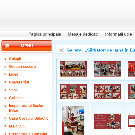
Pagina principala
Mesaje dedicatii
Informatii utile
MENU
Gallery | ,,Sărbători de iarnă în 
Colegii
Grupuri școlare
Licee
Universități
Școli
Grădinițe
Inspectoratul Școlar
Bihor
Casa Corpului Didactic
M.Ed.C.T.
Prefectura și Consiliul