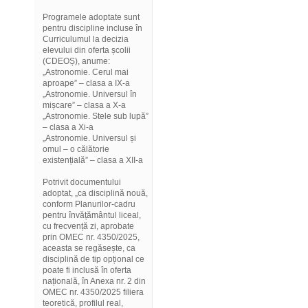
Programele adoptate sunt
pentru discipline incluse în
Curriculumul la decizia
elevului din oferta școlii
(CDEOȘ), anume:
„Astronomie. Cerul mai
aproape” – clasa a IX-a
„Astronomie. Universul în
mișcare” – clasa a X-a
„Astronomie. Stele sub lupă”
– clasa a Xi-a
„Astronomie. Universul și
omul – o călătorie
existențială” – clasa a XII-a
Potrivit documentului
adoptat, „ca disciplină nouă,
conform Planurilor-cadru
pentru învățământul liceal,
cu frecvență zi, aprobate
prin OMEC nr. 4350/2025,
aceasta se regăsește, ca
disciplină de tip opțional ce
poate fi inclusă în oferta
națională, în Anexa nr. 2 din
OMEC nr. 4350/2025 filiera
teoretică, profilul real,