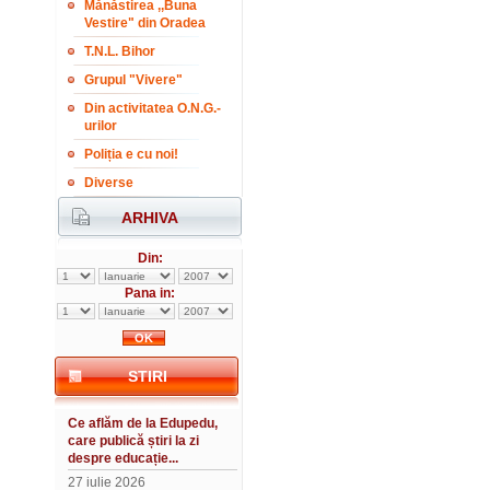
Mănăstirea ,,Buna
Vestire" din Oradea
T.N.L. Bihor
Grupul "Vivere"
Din activitatea O.N.G.-
urilor
Poliția e cu noi!
Diverse
ARHIVA
Din:
Pana in:
STIRI
Ce aflăm de la Edupedu,
care publică știri la zi
despre educație...
27 iulie 2026