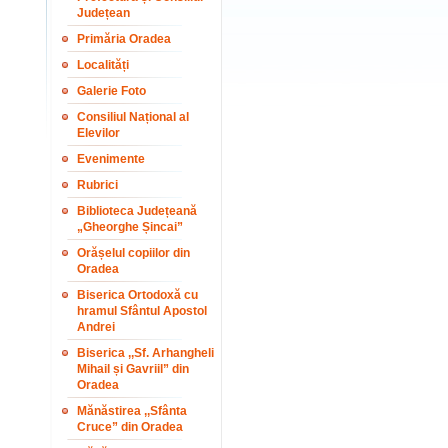
Județean
Primăria Oradea
Localități
Galerie Foto
Consiliul Național al
Elevilor
Evenimente
Rubrici
Biblioteca Județeană
„Gheorghe Șincai”
Orășelul copiilor din
Oradea
Biserica Ortodoxă cu
hramul Sfântul Apostol
Andrei
Biserica ,,Sf. Arhangheli
Mihail și Gavriil” din
Oradea
Mănăstirea ,,Sfânta
Cruce” din Oradea