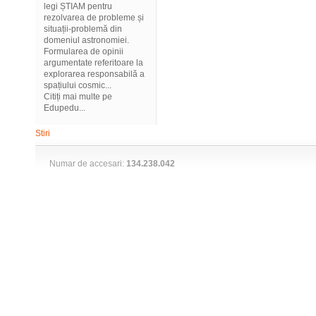
legi ȘTIAM pentru
rezolvarea de probleme și
situații-problemă din
domeniul astronomiei.
Formularea de opinii
argumentate referitoare la
explorarea responsabilă a
spațiului cosmic...
Citiți mai multe pe
Edupedu...
Stiri
Numar de accesari:
134.238.042