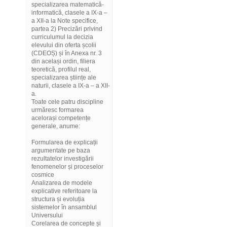
specializarea matematică-
informatică, clasele a IX-a –
a XII-a la Note specifice,
partea 2) Precizări privind
curriculumul la decizia
elevului din oferta școlii
(CDEOȘ) și în Anexa nr. 3
din același ordin, filiera
teoretică, profilul real,
specializarea științe ale
naturii, clasele a IX-a – a XII-
a.
Toate cele patru discipline
urmăresc formarea
acelorași competențe
generale, anume:
Formularea de explicații
argumentate pe baza
rezultatelor investigării
fenomenelor și proceselor
cosmice
Analizarea de modele
explicative referitoare la
structura și evoluția
sistemelor în ansamblul
Universului
Corelarea de concepte și