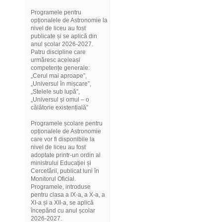
Programele pentru
opționalele de Astronomie la
nivel de liceu au fost
publicate și se aplică din
anul școlar 2026-2027.
Patru discipline care
urmăresc aceleași
competențe generale:
„Cerul mai aproape”,
„Universul în mișcare”,
„Stelele sub lupă”,
„Universul și omul – o
călătorie existențială”
Programele școlare pentru
opționalele de Astronomie
care vor fi disponibile la
nivel de liceu au fost
adoptate printr-un ordin al
ministrului Educației și
Cercetării, publicat luni în
Monitorul Oficial.
Programele, introduse
pentru clasa a IX-a, a X-a, a
XI-a și a XII-a, se aplică
începând cu anul școlar
2026-2027.