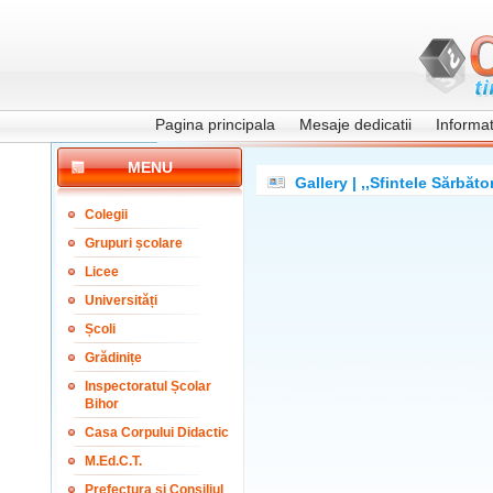
Pagina principala
Mesaje dedicatii
Informati
MENU
Gallery | ,,Sfintele Sărbăto
Colegii
Grupuri școlare
Licee
Universități
Școli
Grădinițe
Inspectoratul Școlar
Bihor
Casa Corpului Didactic
M.Ed.C.T.
Prefectura și Consiliul