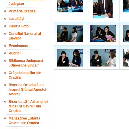
Județean
Primăria Oradea
Localități
Galerie Foto
Consiliul Național al
Elevilor
Evenimente
Rubrici
Biblioteca Județeană
„Gheorghe Șincai”
Orășelul copiilor din
Oradea
Biserica Ortodoxă cu
hramul Sfântul Apostol
Andrei
Biserica ,,Sf. Arhangheli
Mihail și Gavriil” din
Oradea
Mănăstirea ,,Sfânta
Cruce” din Oradea