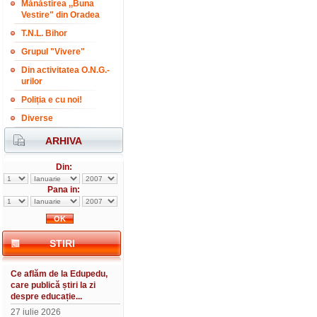
Mănăstirea ,,Buna
Vestire" din Oradea
T.N.L. Bihor
Grupul "Vivere"
Din activitatea O.N.G.-
urilor
Poliția e cu noi!
Diverse
ARHIVA
Din:
Pana in:
STIRI
Ce aflăm de la Edupedu,
care publică știri la zi
despre educație...
27 iulie 2026