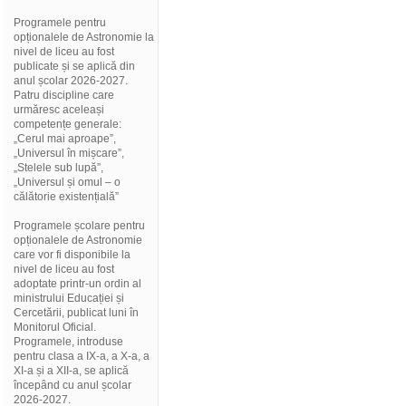
Programele pentru
opționalele de Astronomie la
nivel de liceu au fost
publicate și se aplică din
anul școlar 2026-2027.
Patru discipline care
urmăresc aceleași
competențe generale:
„Cerul mai aproape”,
„Universul în mișcare”,
„Stelele sub lupă”,
„Universul și omul – o
călătorie existențială”
Programele școlare pentru
opționalele de Astronomie
care vor fi disponibile la
nivel de liceu au fost
adoptate printr-un ordin al
ministrului Educației și
Cercetării, publicat luni în
Monitorul Oficial.
Programele, introduse
pentru clasa a IX-a, a X-a, a
XI-a și a XII-a, se aplică
începând cu anul școlar
2026-2027.