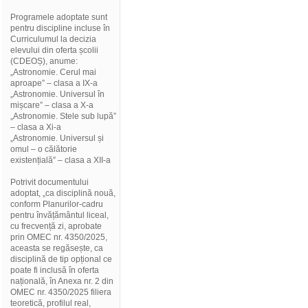
Programele adoptate sunt
pentru discipline incluse în
Curriculumul la decizia
elevului din oferta școlii
(CDEOȘ), anume:
„Astronomie. Cerul mai
aproape” – clasa a IX-a
„Astronomie. Universul în
mișcare” – clasa a X-a
„Astronomie. Stele sub lupă”
– clasa a Xi-a
„Astronomie. Universul și
omul – o călătorie
existențială” – clasa a XII-a
Potrivit documentului
adoptat, „ca disciplină nouă,
conform Planurilor-cadru
pentru învățământul liceal,
cu frecvență zi, aprobate
prin OMEC nr. 4350/2025,
aceasta se regăsește, ca
disciplină de tip opțional ce
poate fi inclusă în oferta
națională, în Anexa nr. 2 din
OMEC nr. 4350/2025 filiera
teoretică, profilul real,