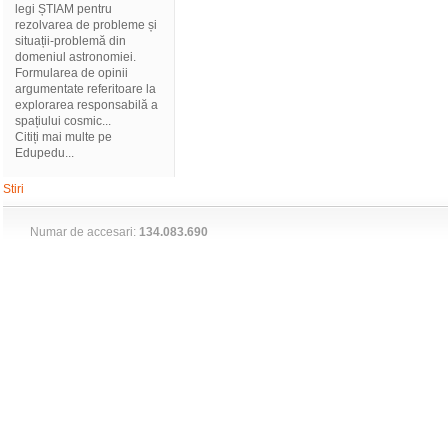
legi ȘTIAM pentru
rezolvarea de probleme și
situații-problemă din
domeniul astronomiei.
Formularea de opinii
argumentate referitoare la
explorarea responsabilă a
spațiului cosmic...
Citiți mai multe pe
Edupedu...
Stiri
Numar de accesari:
134.083.690