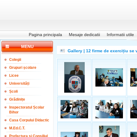
Pagina principala
Mesaje dedicatii
Informatii utile
MENU
Gallery | 12 firme de exercițiu se 
Colegii
Grupuri școlare
Licee
Universități
Școli
Grădinițe
Inspectoratul Școlar
Bihor
Casa Corpului Didactic
M.Ed.C.T.
Prefectura și Consiliul