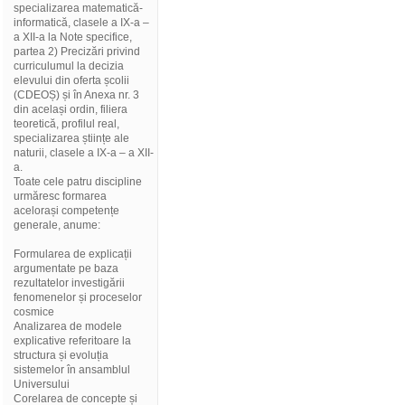
specializarea matematică-
informatică, clasele a IX-a –
a XII-a la Note specifice,
partea 2) Precizări privind
curriculumul la decizia
elevului din oferta școlii
(CDEOȘ) și în Anexa nr. 3
din același ordin, filiera
teoretică, profilul real,
specializarea științe ale
naturii, clasele a IX-a – a XII-
a.
Toate cele patru discipline
urmăresc formarea
acelorași competențe
generale, anume:
Formularea de explicații
argumentate pe baza
rezultatelor investigării
fenomenelor și proceselor
cosmice
Analizarea de modele
explicative referitoare la
structura și evoluția
sistemelor în ansamblul
Universului
Corelarea de concepte și