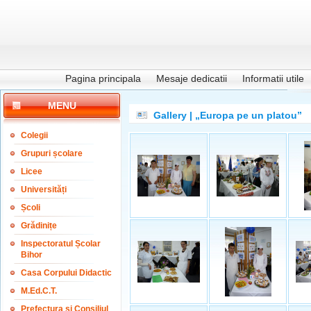
Pagina principala
Mesaje dedicatii
Informatii utile
MENU
Gallery | „Europa pe un platou”
Colegii
Grupuri școlare
Licee
Universități
Școli
Grădinițe
Inspectoratul Școlar
Bihor
Casa Corpului Didactic
M.Ed.C.T.
Prefectura și Consiliul