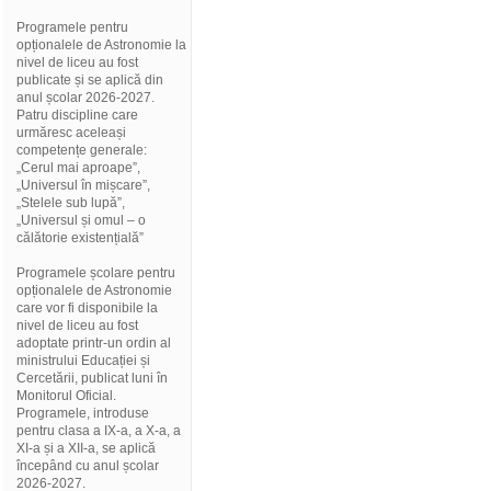
Programele pentru
opționalele de Astronomie la
nivel de liceu au fost
publicate și se aplică din
anul școlar 2026-2027.
Patru discipline care
urmăresc aceleași
competențe generale:
„Cerul mai aproape”,
„Universul în mișcare”,
„Stelele sub lupă”,
„Universul și omul – o
călătorie existențială”
Programele școlare pentru
opționalele de Astronomie
care vor fi disponibile la
nivel de liceu au fost
adoptate printr-un ordin al
ministrului Educației și
Cercetării, publicat luni în
Monitorul Oficial.
Programele, introduse
pentru clasa a IX-a, a X-a, a
XI-a și a XII-a, se aplică
începând cu anul școlar
2026-2027.