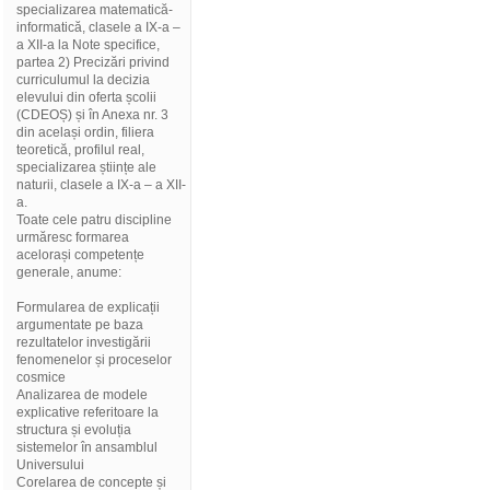
specializarea matematică-
informatică, clasele a IX-a –
a XII-a la Note specifice,
partea 2) Precizări privind
curriculumul la decizia
elevului din oferta școlii
(CDEOȘ) și în Anexa nr. 3
din același ordin, filiera
teoretică, profilul real,
specializarea științe ale
naturii, clasele a IX-a – a XII-
a.
Toate cele patru discipline
urmăresc formarea
acelorași competențe
generale, anume:
Formularea de explicații
argumentate pe baza
rezultatelor investigării
fenomenelor și proceselor
cosmice
Analizarea de modele
explicative referitoare la
structura și evoluția
sistemelor în ansamblul
Universului
Corelarea de concepte și