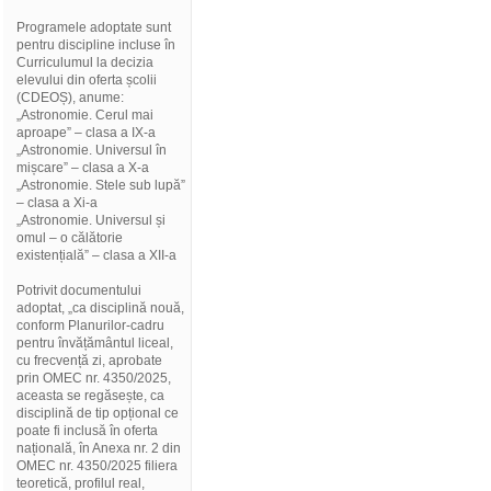
Programele adoptate sunt
pentru discipline incluse în
Curriculumul la decizia
elevului din oferta școlii
(CDEOȘ), anume:
„Astronomie. Cerul mai
aproape” – clasa a IX-a
„Astronomie. Universul în
mișcare” – clasa a X-a
„Astronomie. Stele sub lupă”
– clasa a Xi-a
„Astronomie. Universul și
omul – o călătorie
existențială” – clasa a XII-a
Potrivit documentului
adoptat, „ca disciplină nouă,
conform Planurilor-cadru
pentru învățământul liceal,
cu frecvență zi, aprobate
prin OMEC nr. 4350/2025,
aceasta se regăsește, ca
disciplină de tip opțional ce
poate fi inclusă în oferta
națională, în Anexa nr. 2 din
OMEC nr. 4350/2025 filiera
teoretică, profilul real,