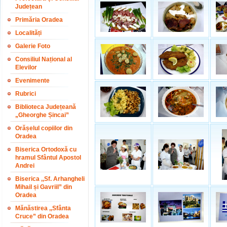
Județean
Primăria Oradea
Localități
Galerie Foto
Consiliul Național al
Elevilor
Evenimente
Rubrici
Biblioteca Județeană
„Gheorghe Șincai”
Orășelul copiilor din
Oradea
Biserica Ortodoxă cu
hramul Sfântul Apostol
Andrei
Biserica ,,Sf. Arhangheli
Mihail și Gavriil” din
Oradea
Mănăstirea ,,Sfânta
Cruce” din Oradea