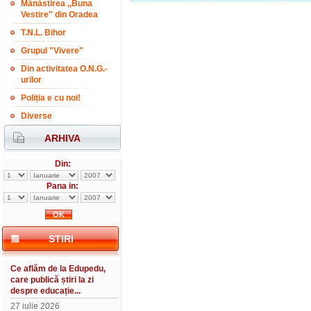
Mănăstirea ,,Buna
Vestire" din Oradea
T.N.L. Bihor
Grupul "Vivere"
Din activitatea O.N.G.-
urilor
Poliția e cu noi!
Diverse
ARHIVA
Din:
Pana in:
STIRI
Ce aflăm de la Edupedu,
care publică știri la zi
despre educație...
27 iulie 2026