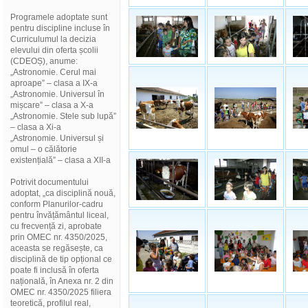
Programele adoptate sunt
pentru discipline incluse în
Curriculumul la decizia
elevului din oferta școlii
(CDEOȘ), anume:
„Astronomie. Cerul mai
aproape” – clasa a IX-a
„Astronomie. Universul în
mișcare” – clasa a X-a
„Astronomie. Stele sub lupă”
– clasa a Xi-a
„Astronomie. Universul și
omul – o călătorie
existențială” – clasa a XII-a
Potrivit documentului
adoptat, „ca disciplină nouă,
conform Planurilor-cadru
pentru învățământul liceal,
cu frecvență zi, aprobate
prin OMEC nr. 4350/2025,
aceasta se regăsește, ca
disciplină de tip opțional ce
poate fi inclusă în oferta
națională, în Anexa nr. 2 din
OMEC nr. 4350/2025 filiera
teoretică, profilul real,