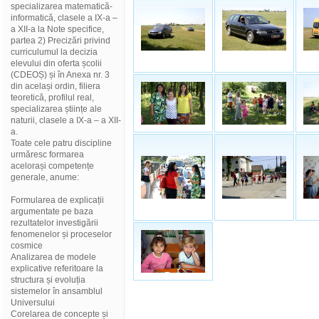
specializarea matematică-
informatică, clasele a IX-a –
a XII-a la Note specifice,
partea 2) Precizări privind
curriculumul la decizia
elevului din oferta școlii
(CDEOȘ) și în Anexa nr. 3
din același ordin, filiera
teoretică, profilul real,
specializarea științe ale
naturii, clasele a IX-a – a XII-
a.
Toate cele patru discipline
urmăresc formarea
acelorași competențe
generale, anume:
Formularea de explicații
argumentate pe baza
rezultatelor investigării
fenomenelor și proceselor
cosmice
Analizarea de modele
explicative referitoare la
structura și evoluția
sistemelor în ansamblul
Universului
Corelarea de concepte și