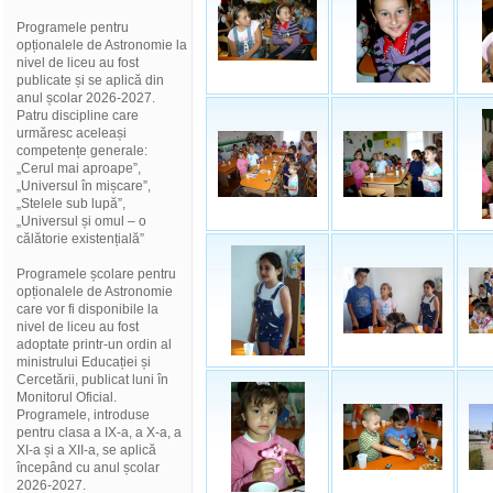
Programele pentru
opționalele de Astronomie la
nivel de liceu au fost
publicate și se aplică din
anul școlar 2026-2027.
Patru discipline care
urmăresc aceleași
competențe generale:
„Cerul mai aproape”,
„Universul în mișcare”,
„Stelele sub lupă”,
„Universul și omul – o
călătorie existențială”
Programele școlare pentru
opționalele de Astronomie
care vor fi disponibile la
nivel de liceu au fost
adoptate printr-un ordin al
ministrului Educației și
Cercetării, publicat luni în
Monitorul Oficial.
Programele, introduse
pentru clasa a IX-a, a X-a, a
XI-a și a XII-a, se aplică
începând cu anul școlar
2026-2027.