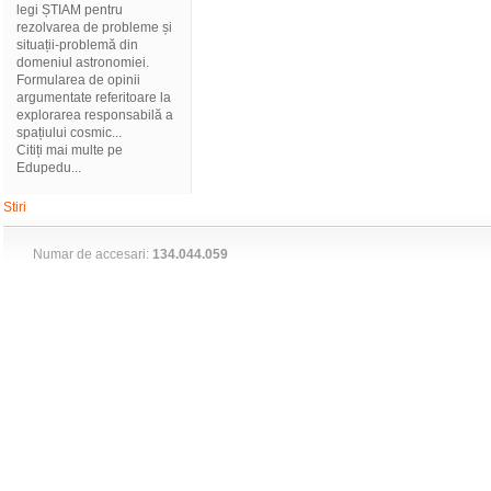
legi ȘTIAM pentru
rezolvarea de probleme și
situații-problemă din
domeniul astronomiei.
Formularea de opinii
argumentate referitoare la
explorarea responsabilă a
spațiului cosmic...
Citiți mai multe pe
Edupedu...
Stiri
Numar de accesari:
134.044.059