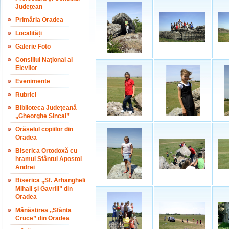
Județean
Primăria Oradea
Localități
Galerie Foto
Consiliul Național al
Elevilor
Evenimente
Rubrici
Biblioteca Județeană
„Gheorghe Șincai”
Orășelul copiilor din
Oradea
Biserica Ortodoxă cu
hramul Sfântul Apostol
Andrei
Biserica ,,Sf. Arhangheli
Mihail și Gavriil” din
Oradea
Mănăstirea ,,Sfânta
Cruce” din Oradea