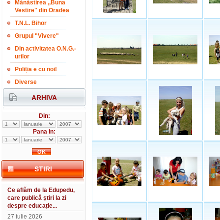
Mănăstirea ,,Buna
Vestire" din Oradea
T.N.L. Bihor
Grupul "Vivere"
Din activitatea O.N.G.-
urilor
Poliția e cu noi!
Diverse
ARHIVA
Din:
Pana in:
STIRI
Ce aflăm de la Edupedu,
care publică știri la zi
despre educație...
27 iulie 2026