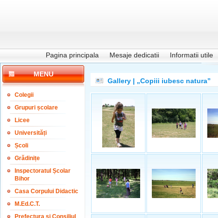
Pagina principala
Mesaje dedicatii
Informatii utile
MENU
Gallery | „Copiii iubesc natura”
Colegii
Grupuri școlare
Licee
Universități
Școli
Grădinițe
Inspectoratul Școlar
Bihor
Casa Corpului Didactic
M.Ed.C.T.
Prefectura și Consiliul