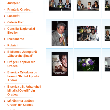
Județean
Primăria Oradea
Localități
Galerie Foto
Consiliul Național al
Elevilor
Evenimente
Rubrici
Biblioteca Județeană
„Gheorghe Șincai”
Orășelul copiilor din
Oradea
Biserica Ortodoxă cu
hramul Sfântul Apostol
Andrei
Biserica ,,Sf. Arhangheli
Mihail și Gavriil” din
Oradea
Mănăstirea ,,Sfânta
Cruce” din Oradea