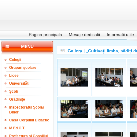
Pagina principala
Mesaje dedicatii
Informatii utile
MENU
Gallery | „Cultivați limba, sădiți d
Colegii
Grupuri școlare
Licee
Universități
Școli
Grădinițe
Inspectoratul Școlar
Bihor
Casa Corpului Didactic
M.Ed.C.T.
Prefectura și Consiliul