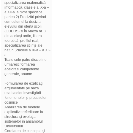
specializarea matematică-
informatică, clasele a IX-a –
a XII-a la Note specifice,
partea 2) Precizări privind
curriculumul la decizia
elevului din oferta școlii
(CDEOȘ) și în Anexa nr. 3
din același ordin, filiera
teoretică, profilul real,
specializarea științe ale
naturii, clasele a IX-a – a XII-
a.
Toate cele patru discipline
urmăresc formarea
acelorași competențe
generale, anume:
Formularea de explicații
argumentate pe baza
rezultatelor investigării
fenomenelor și proceselor
cosmice
Analizarea de modele
explicative referitoare la
structura și evoluția
sistemelor în ansamblul
Universului
Corelarea de concepte și