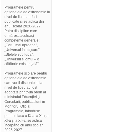
Programele pentru
opționalele de Astronomie la
nivel de liceu au fost
publicate și se aplică din
anul școlar 2026-2027.
Patru discipline care
urmăresc aceleași
competențe generale:
„Cerul mai aproape”,
„Universul în mișcare”,
„Stelele sub lupă”,
„Universul și omul – o
călătorie existențială”
Programele școlare pentru
opționalele de Astronomie
care vor fi disponibile la
nivel de liceu au fost
adoptate printr-un ordin al
ministrului Educației și
Cercetării, publicat luni în
Monitorul Oficial.
Programele, introduse
pentru clasa a IX-a, a X-a, a
XI-a și a XII-a, se aplică
începând cu anul școlar
2026-2027.