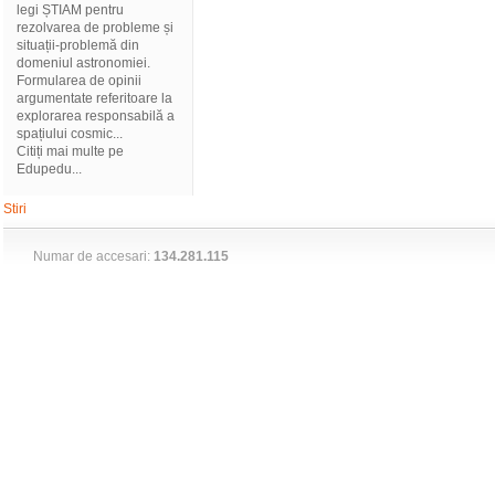
legi ȘTIAM pentru
rezolvarea de probleme și
situații-problemă din
domeniul astronomiei.
Formularea de opinii
argumentate referitoare la
explorarea responsabilă a
spațiului cosmic...
Citiți mai multe pe
Edupedu...
Stiri
Numar de accesari:
134.281.115