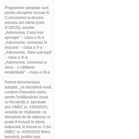
Programele adoptate sunt
pentru discipline incluse în
Curriculumul la decizia
elevului din oferta școlii
(CDEOȘ), anume:
„Astronomie. Cerul mai
aproape” – clasa a IX-a
„Astronomie. Universul în
mișcare” – clasa a X-a
„Astronomie. Stele sub lupă”
– clasa a Xi-a
„Astronomie. Universul și
omul – o călătorie
existențială” – clasa a XII-a
Potrivit documentului
adoptat, „ca disciplină nouă,
conform Planurilor-cadru
pentru învățământul liceal,
cu frecvență zi, aprobate
prin OMEC nr. 4350/2025,
aceasta se regăsește, ca
disciplină de tip opțional ce
poate fi inclusă în oferta
națională, în Anexa nr. 2 din
OMEC nr. 4350/2025 filiera
teoretică, profilul real,