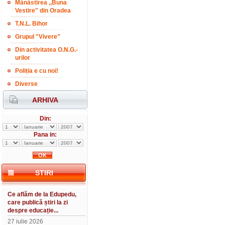
Mănăstirea ,,Buna
Vestire" din Oradea
T.N.L. Bihor
Grupul "Vivere"
Din activitatea O.N.G.-
urilor
Poliția e cu noi!
Diverse
ARHIVA
Din:
Pana in:
STIRI
Ce aflăm de la Edupedu,
care publică știri la zi
despre educație...
27 iulie 2026