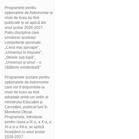
Programele pentru
opționalele de Astronomie la
nivel de liceu au fost
publicate și se aplică din
anul școlar 2026-2027.
Patru discipline care
urmăresc aceleași
competențe generale:
„Cerul mai aproape”,
„Universul în mișcare”,
„Stelele sub lupă”,
„Universul și omul – o
călătorie existențială”
Programele școlare pentru
opționalele de Astronomie
care vor fi disponibile la
nivel de liceu au fost
adoptate printr-un ordin al
ministrului Educației și
Cercetării, publicat luni în
Monitorul Oficial.
Programele, introduse
pentru clasa a IX-a, a X-a, a
XI-a și a XII-a, se aplică
începând cu anul școlar
2026-2027.