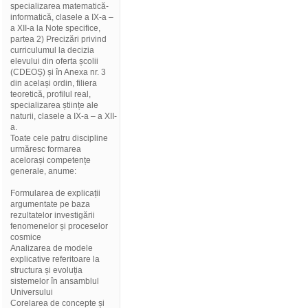
specializarea matematică-
informatică, clasele a IX-a –
a XII-a la Note specifice,
partea 2) Precizări privind
curriculumul la decizia
elevului din oferta școlii
(CDEOȘ) și în Anexa nr. 3
din același ordin, filiera
teoretică, profilul real,
specializarea științe ale
naturii, clasele a IX-a – a XII-
a.
Toate cele patru discipline
urmăresc formarea
acelorași competențe
generale, anume:
Formularea de explicații
argumentate pe baza
rezultatelor investigării
fenomenelor și proceselor
cosmice
Analizarea de modele
explicative referitoare la
structura și evoluția
sistemelor în ansamblul
Universului
Corelarea de concepte și