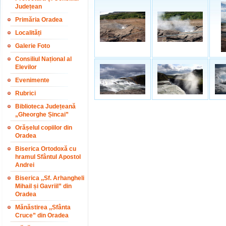
Județean
Primăria Oradea
Localități
Galerie Foto
Consiliul Național al
Elevilor
Evenimente
Rubrici
Biblioteca Județeană
„Gheorghe Șincai”
Orășelul copiilor din
Oradea
Biserica Ortodoxă cu
hramul Sfântul Apostol
Andrei
Biserica ,,Sf. Arhangheli
Mihail și Gavriil” din
Oradea
Mănăstirea ,,Sfânta
Cruce” din Oradea