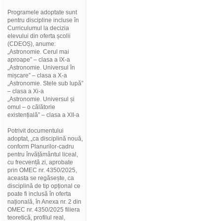
Programele adoptate sunt
pentru discipline incluse în
Curriculumul la decizia
elevului din oferta școlii
(CDEOȘ), anume:
„Astronomie. Cerul mai
aproape” – clasa a IX-a
„Astronomie. Universul în
mișcare” – clasa a X-a
„Astronomie. Stele sub lupă”
– clasa a Xi-a
„Astronomie. Universul și
omul – o călătorie
existențială” – clasa a XII-a
Potrivit documentului
adoptat, „ca disciplină nouă,
conform Planurilor-cadru
pentru învățământul liceal,
cu frecvență zi, aprobate
prin OMEC nr. 4350/2025,
aceasta se regăsește, ca
disciplină de tip opțional ce
poate fi inclusă în oferta
națională, în Anexa nr. 2 din
OMEC nr. 4350/2025 filiera
teoretică, profilul real,