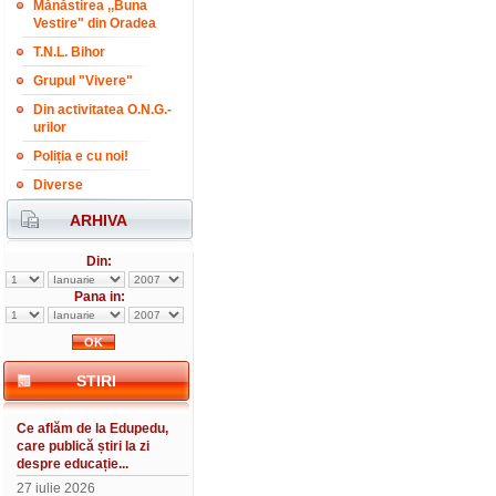
Mănăstirea ,,Buna
Vestire" din Oradea
T.N.L. Bihor
Grupul "Vivere"
Din activitatea O.N.G.-
urilor
Poliția e cu noi!
Diverse
ARHIVA
Din:
Pana in:
STIRI
Ce aflăm de la Edupedu,
care publică știri la zi
despre educație...
27 iulie 2026