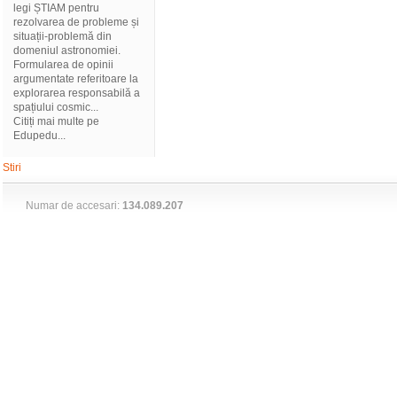
legi ȘTIAM pentru
rezolvarea de probleme și
situații-problemă din
domeniul astronomiei.
Formularea de opinii
argumentate referitoare la
explorarea responsabilă a
spațiului cosmic...
Citiți mai multe pe
Edupedu...
Stiri
Numar de accesari:
134.089.207