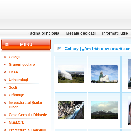
Pagina principala
Mesaje dedicatii
Informatii utile
MENU
Gallery | „Am trăit o aventură se
Colegii
Grupuri școlare
Licee
Universități
Școli
Grădinițe
Inspectoratul Școlar
Bihor
Casa Corpului Didactic
M.Ed.C.T.
Prefectura și Consiliul