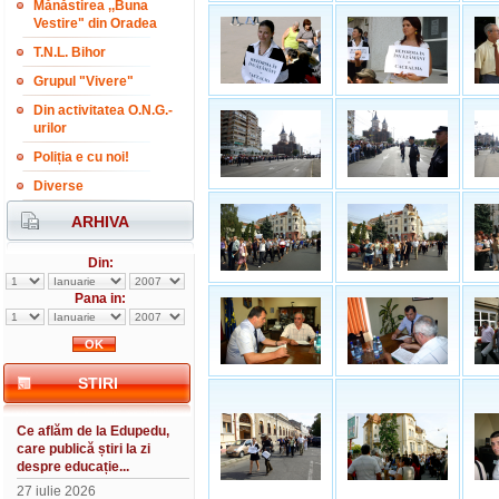
Mănăstirea ,,Buna
Vestire" din Oradea
T.N.L. Bihor
Grupul "Vivere"
Din activitatea O.N.G.-
urilor
Poliția e cu noi!
Diverse
ARHIVA
Din:
Pana in:
STIRI
Ce aflăm de la Edupedu,
care publică știri la zi
despre educație...
27 iulie 2026