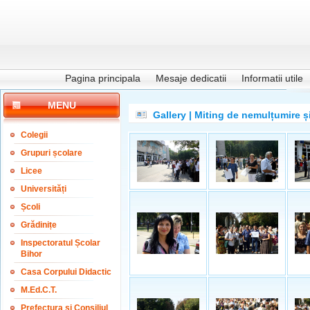
Pagina principala
Mesaje dedicatii
Informatii utile
MENU
Gallery | Miting de nemulțumire ș
Colegii
Grupuri școlare
Licee
Universități
Școli
Grădinițe
Inspectoratul Școlar
Bihor
Casa Corpului Didactic
M.Ed.C.T.
Prefectura și Consiliul