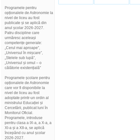
Programele pentru
opționalele de Astronomie la
nivel de liceu au fost
publicate și se aplică din
anul școlar 2026-2027.
Patru discipline care
urmăresc aceleași
competențe generale:
„Cerul mai aproape”,
„Universul în mișcare”,
„Stelele sub lupă”,
„Universul și omul – o
călătorie existențială”
Programele școlare pentru
opționalele de Astronomie
care vor fi disponibile la
nivel de liceu au fost
adoptate printr-un ordin al
ministrului Educației și
Cercetării, publicat luni în
Monitorul Oficial.
Programele, introduse
pentru clasa a IX-a, a X-a, a
XI-a și a XII-a, se aplică
începând cu anul școlar
2026-2027.