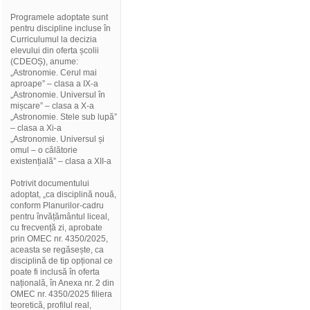
Programele adoptate sunt
pentru discipline incluse în
Curriculumul la decizia
elevului din oferta școlii
(CDEOȘ), anume:
„Astronomie. Cerul mai
aproape” – clasa a IX-a
„Astronomie. Universul în
mișcare” – clasa a X-a
„Astronomie. Stele sub lupă”
– clasa a Xi-a
„Astronomie. Universul și
omul – o călătorie
existențială” – clasa a XII-a
Potrivit documentului
adoptat, „ca disciplină nouă,
conform Planurilor-cadru
pentru învățământul liceal,
cu frecvență zi, aprobate
prin OMEC nr. 4350/2025,
aceasta se regăsește, ca
disciplină de tip opțional ce
poate fi inclusă în oferta
națională, în Anexa nr. 2 din
OMEC nr. 4350/2025 filiera
teoretică, profilul real,