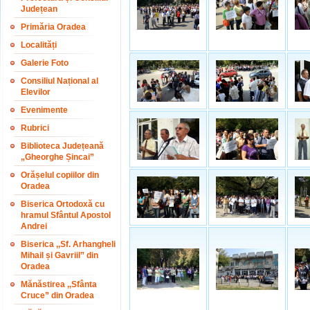
Județean
Primăria Oradea
Localități
Galerie Foto
Consiliul Național al
Elevilor
Evenimente
Rubrici
Biblioteca Județeană
„Gheorghe Șincai”
Orășelul copiilor din
Oradea
Biserica Ortodoxă cu
hramul Sfântul Apostol
Andrei
Biserica ,,Sf. Arhangheli
Mihail și Gavriil” din
Oradea
Mănăstirea ,,Sfânta
Cruce” din Oradea