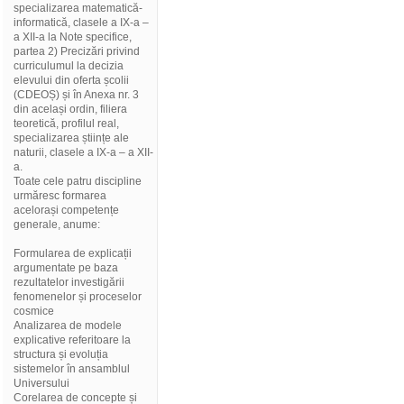
specializarea matematică-
informatică, clasele a IX-a –
a XII-a la Note specifice,
partea 2) Precizări privind
curriculumul la decizia
elevului din oferta școlii
(CDEOȘ) și în Anexa nr. 3
din același ordin, filiera
teoretică, profilul real,
specializarea științe ale
naturii, clasele a IX-a – a XII-
a.
Toate cele patru discipline
urmăresc formarea
acelorași competențe
generale, anume:
Formularea de explicații
argumentate pe baza
rezultatelor investigării
fenomenelor și proceselor
cosmice
Analizarea de modele
explicative referitoare la
structura și evoluția
sistemelor în ansamblul
Universului
Corelarea de concepte și