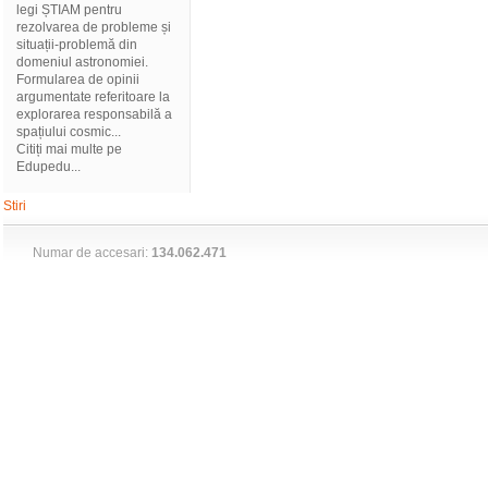
legi ȘTIAM pentru
rezolvarea de probleme și
situații-problemă din
domeniul astronomiei.
Formularea de opinii
argumentate referitoare la
explorarea responsabilă a
spațiului cosmic...
Citiți mai multe pe
Edupedu...
Stiri
Numar de accesari:
134.062.471