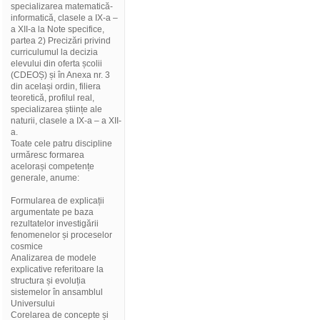
specializarea matematică-
informatică, clasele a IX-a –
a XII-a la Note specifice,
partea 2) Precizări privind
curriculumul la decizia
elevului din oferta școlii
(CDEOȘ) și în Anexa nr. 3
din același ordin, filiera
teoretică, profilul real,
specializarea științe ale
naturii, clasele a IX-a – a XII-
a.
Toate cele patru discipline
urmăresc formarea
acelorași competențe
generale, anume:
Formularea de explicații
argumentate pe baza
rezultatelor investigării
fenomenelor și proceselor
cosmice
Analizarea de modele
explicative referitoare la
structura și evoluția
sistemelor în ansamblul
Universului
Corelarea de concepte și