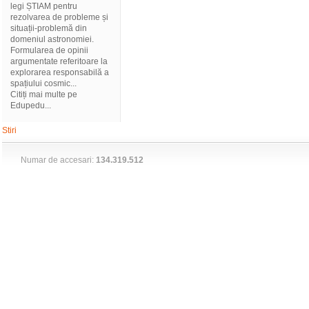
legi ȘTIAM pentru
rezolvarea de probleme și
situații-problemă din
domeniul astronomiei.
Formularea de opinii
argumentate referitoare la
explorarea responsabilă a
spațiului cosmic...
Citiți mai multe pe
Edupedu...
Stiri
Numar de accesari:
134.319.512