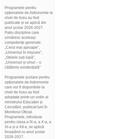
Programele pentru
opționalele de Astronomie la
nivel de liceu au fost
publicate și se aplică din
anul școlar 2026-2027.
Patru discipline care
urmăresc aceleași
competențe generale:
„Cerul mai aproape”,
„Universul în mișcare”,
„Stelele sub lupă”,
„Universul și omul – o
călătorie existențială”
Programele școlare pentru
opționalele de Astronomie
care vor fi disponibile la
nivel de liceu au fost
adoptate printr-un ordin al
ministrului Educației și
Cercetării, publicat luni în
Monitorul Oficial.
Programele, introduse
pentru clasa a IX-a, a X-a, a
XI-a și a XII-a, se aplică
începând cu anul școlar
2026-2027.