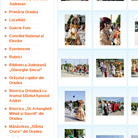
Județean
Primăria Oradea
Localități
Galerie Foto
Consiliul Național al
Elevilor
Evenimente
Rubrici
Biblioteca Județeană
„Gheorghe Șincai”
Orășelul copiilor din
Oradea
Biserica Ortodoxă cu
hramul Sfântul Apostol
Andrei
Biserica ,,Sf. Arhangheli
Mihail și Gavriil” din
Oradea
Mănăstirea ,,Sfânta
Cruce” din Oradea