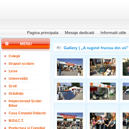
Pagina principala
Mesaje dedicatii
Informatii utile
MENU
Gallery | „A ruginit frunza din vii”
Colegii
Grupuri școlare
Licee
Universități
Școli
Grădinițe
Inspectoratul Școlar
Bihor
Casa Corpului Didactic
M.Ed.C.T.
Prefectura și Consiliul