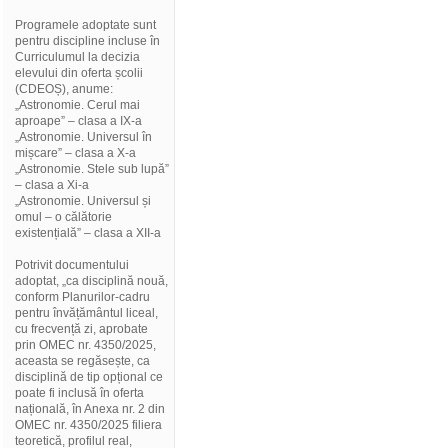
Programele adoptate sunt
pentru discipline incluse în
Curriculumul la decizia
elevului din oferta școlii
(CDEOȘ), anume:
„Astronomie. Cerul mai
aproape” – clasa a IX-a
„Astronomie. Universul în
mișcare” – clasa a X-a
„Astronomie. Stele sub lupă”
– clasa a Xi-a
„Astronomie. Universul și
omul – o călătorie
existențială” – clasa a XII-a
Potrivit documentului
adoptat, „ca disciplină nouă,
conform Planurilor-cadru
pentru învățământul liceal,
cu frecvență zi, aprobate
prin OMEC nr. 4350/2025,
aceasta se regăsește, ca
disciplină de tip opțional ce
poate fi inclusă în oferta
națională, în Anexa nr. 2 din
OMEC nr. 4350/2025 filiera
teoretică, profilul real,