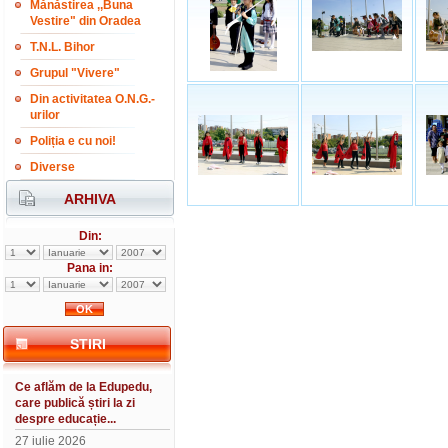
Mănăstirea ,,Buna
Vestire" din Oradea
T.N.L. Bihor
Grupul "Vivere"
Din activitatea O.N.G.-
urilor
Poliția e cu noi!
Diverse
ARHIVA
Din:
Pana in:
STIRI
Ce aflăm de la Edupedu,
care publică știri la zi
despre educație...
27 iulie 2026