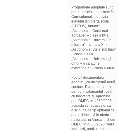
Programele adoptate sunt
pentru discipline incluse în
Curriculumul la decizia
elevului din oferta școlii
(CDEOȘ), anume:
„Astronomie. Cerul mai
aproape” – clasa a IX-a
„Astronomie. Universul în
mișcare” – clasa a X-a
„Astronomie. Stele sub lupă”
– clasa a Xi-a
„Astronomie. Universul și
omul – o călătorie
existențială” – clasa a XII-a
Potrivit documentului
adoptat, „ca disciplină nouă,
conform Planurilor-cadru
pentru învățământul liceal,
cu frecvență zi, aprobate
prin OMEC nr. 4350/2025,
aceasta se regăsește, ca
disciplină de tip opțional ce
poate fi inclusă în oferta
națională, în Anexa nr. 2 din
OMEC nr. 4350/2025 filiera
teoretică, profilul real,