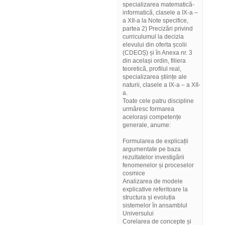
specializarea matematică-
informatică, clasele a IX-a –
a XII-a la Note specifice,
partea 2) Precizări privind
curriculumul la decizia
elevului din oferta școlii
(CDEOȘ) și în Anexa nr. 3
din același ordin, filiera
teoretică, profilul real,
specializarea științe ale
naturii, clasele a IX-a – a XII-
a.
Toate cele patru discipline
urmăresc formarea
acelorași competențe
generale, anume:
Formularea de explicații
argumentate pe baza
rezultatelor investigării
fenomenelor și proceselor
cosmice
Analizarea de modele
explicative referitoare la
structura și evoluția
sistemelor în ansamblul
Universului
Corelarea de concepte și