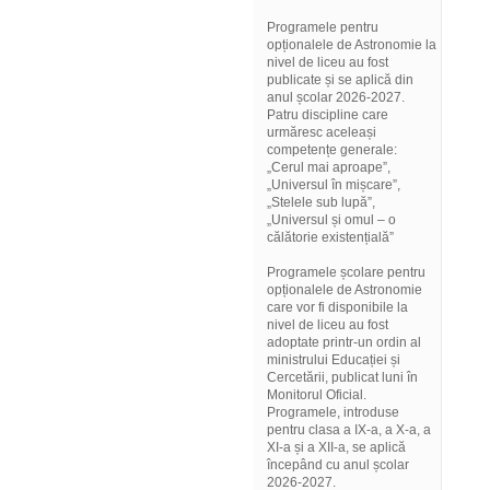
Programele pentru
opționalele de Astronomie la
nivel de liceu au fost
publicate și se aplică din
anul școlar 2026-2027.
Patru discipline care
urmăresc aceleași
competențe generale:
„Cerul mai aproape”,
„Universul în mișcare”,
„Stelele sub lupă”,
„Universul și omul – o
călătorie existențială”
Programele școlare pentru
opționalele de Astronomie
care vor fi disponibile la
nivel de liceu au fost
adoptate printr-un ordin al
ministrului Educației și
Cercetării, publicat luni în
Monitorul Oficial.
Programele, introduse
pentru clasa a IX-a, a X-a, a
XI-a și a XII-a, se aplică
începând cu anul școlar
2026-2027.