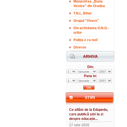
Mănăstirea ,,Buna
Vestire" din Oradea
T.N.L. Bihor
Grupul "Vivere"
Din activitatea O.N.G.-
urilor
Poliția e cu noi!
Diverse
ARHIVA
Din:
Pana in:
STIRI
Ce aflăm de la Edupedu,
care publică știri la zi
despre educație...
27 iulie 2026