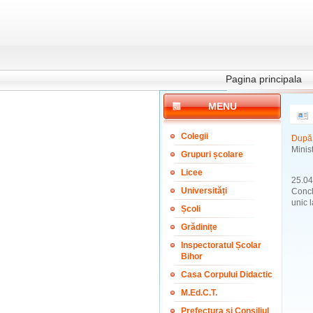
Pagina principala
MENU
Colegii
După 
Minist
Grupuri școlare
Licee
25.04
Universități
Concl
unic l
Școli
Grădinițe
Inspectoratul Școlar
Bihor
Casa Corpului Didactic
M.Ed.C.T.
Prefectura și Consiliul