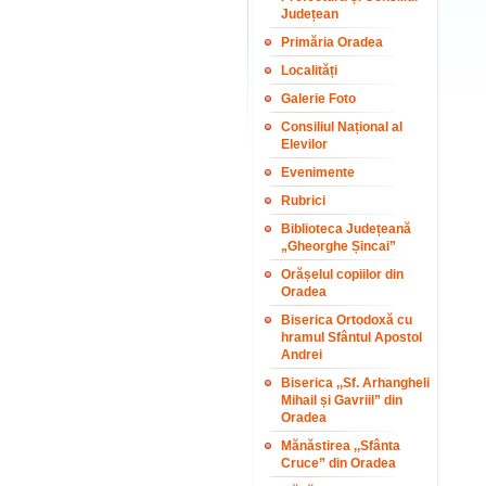
Județean
Primăria Oradea
Localități
Galerie Foto
Consiliul Național al
Elevilor
Evenimente
Rubrici
Biblioteca Județeană
„Gheorghe Șincai”
Orășelul copiilor din
Oradea
Biserica Ortodoxă cu
hramul Sfântul Apostol
Andrei
Biserica ,,Sf. Arhangheli
Mihail și Gavriil” din
Oradea
Mănăstirea ,,Sfânta
Cruce” din Oradea