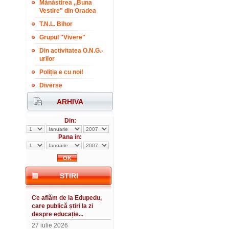
Mănăstirea ,,Buna
Vestire" din Oradea
T.N.L. Bihor
Grupul "Vivere"
Din activitatea O.N.G.-
urilor
Poliția e cu noi!
Diverse
ARHIVA
Din:
Pana in:
STIRI
Ce aflăm de la Edupedu,
care publică știri la zi
despre educație...
27 iulie 2026