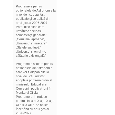
Programele pentru
opționalele de Astronomie la
nivel de liceu au fost
publicate și se aplică din
anul școlar 2026-2027.
Patru discipline care
urmăresc aceleași
competențe generale:
„Cerul mai aproape”,
„Universul în mișcare”,
„Stelele sub lupă”,
„Universul și omul – o
călătorie existențială”
Programele școlare pentru
opționalele de Astronomie
care vor fi disponibile la
nivel de liceu au fost
adoptate printr-un ordin al
ministrului Educației și
Cercetării, publicat luni în
Monitorul Oficial.
Programele, introduse
pentru clasa a IX-a, a X-a, a
XI-a și a XII-a, se aplică
începând cu anul școlar
2026-2027.