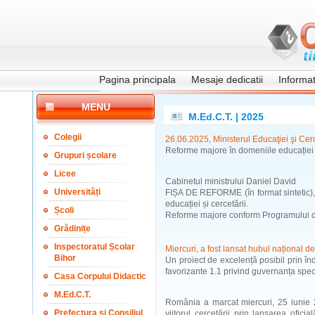
Pagina principala
Mesaje dedicatii
Informati
MENU
M.Ed.C.T. | 2025
Colegii
26.06.2025, Ministerul Educaţiei şi Cerc
Reforme majore în domeniile educației și
Grupuri școlare
Licee
Cabinetul ministrului Daniel David
Universități
FIȘA DE REFORME (în format sintetic),
educației și cercetării.
Școli
Reforme majore conform Programului d
Grădinițe
Inspectoratul Școlar
Miercuri, a fost lansat hubul național de 
Bihor
Un proiect de excelență posibil prin în
favorizante 1.1 privind guvernanța speci
Casa Corpului Didactic
M.Ed.C.T.
România a marcat miercuri, 25 iunie 
Prefectura și Consiliul
viitorul cercetării prin lansarea ofic