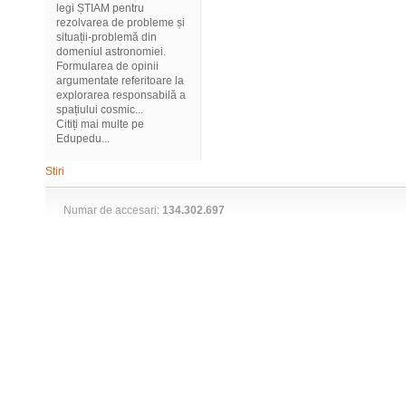
legi ȘTIAM pentru
rezolvarea de probleme și
situații-problemă din
domeniul astronomiei.
Formularea de opinii
argumentate referitoare la
explorarea responsabilă a
spațiului cosmic...
Citiți mai multe pe
Edupedu...
Stiri
Numar de accesari:
134.302.697