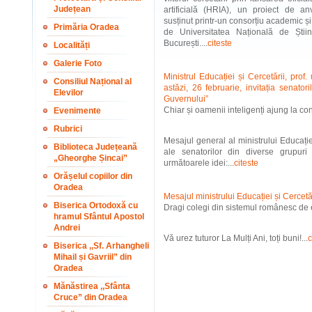
Județean
artificială (HRIA), un proiect de a
susținut printr-un consorțiu academic ș
Primăria Oradea
de Universitatea Națională de Ști
București....
citeste
Localități
Galerie Foto
Ministrul Educației și Cercetării, prof.
Consiliul Național al
astăzi, 26 februarie, invitația senato
Elevilor
Guvernului”
Chiar și oamenii inteligenți ajung la conc
Evenimente
Rubrici
Mesajul general al ministrului Educației
Biblioteca Județeană
ale senatorilor din diverse grupuri 
„Gheorghe Șincai”
următoarele idei:...
citeste
Orășelul copiilor din
Oradea
Mesajul ministrului Educației și Cercetăr
Biserica Ortodoxă cu
Dragi colegi din sistemul românesc de e
hramul Sfântul Apostol
Andrei
Vă urez tuturor La Mulți Ani, toți buni!...
c
Biserica ,,Sf. Arhangheli
Mihail și Gavriil” din
Oradea
Mănăstirea ,,Sfânta
Cruce” din Oradea