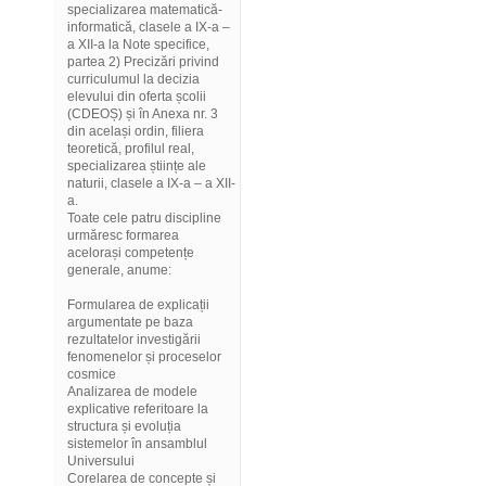
specializarea matematică-
informatică, clasele a IX-a –
a XII-a la Note specifice,
partea 2) Precizări privind
curriculumul la decizia
elevului din oferta școlii
(CDEOȘ) și în Anexa nr. 3
din același ordin, filiera
teoretică, profilul real,
specializarea științe ale
naturii, clasele a IX-a – a XII-
a.
Toate cele patru discipline
urmăresc formarea
acelorași competențe
generale, anume:
Formularea de explicații
argumentate pe baza
rezultatelor investigării
fenomenelor și proceselor
cosmice
Analizarea de modele
explicative referitoare la
structura și evoluția
sistemelor în ansamblul
Universului
Corelarea de concepte și