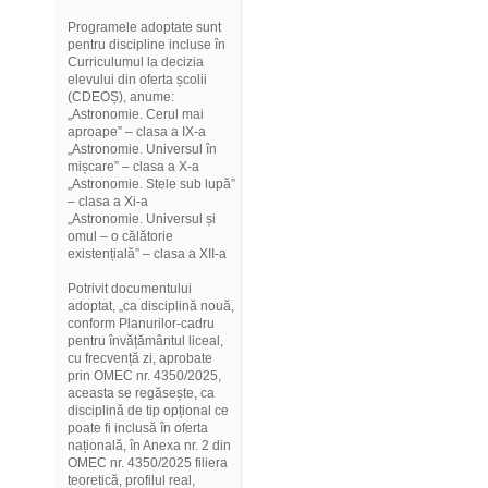
Programele adoptate sunt
pentru discipline incluse în
Curriculumul la decizia
elevului din oferta școlii
(CDEOȘ), anume:
„Astronomie. Cerul mai
aproape” – clasa a IX-a
„Astronomie. Universul în
mișcare” – clasa a X-a
„Astronomie. Stele sub lupă”
– clasa a Xi-a
„Astronomie. Universul și
omul – o călătorie
existențială” – clasa a XII-a
Potrivit documentului
adoptat, „ca disciplină nouă,
conform Planurilor-cadru
pentru învățământul liceal,
cu frecvență zi, aprobate
prin OMEC nr. 4350/2025,
aceasta se regăsește, ca
disciplină de tip opțional ce
poate fi inclusă în oferta
națională, în Anexa nr. 2 din
OMEC nr. 4350/2025 filiera
teoretică, profilul real,