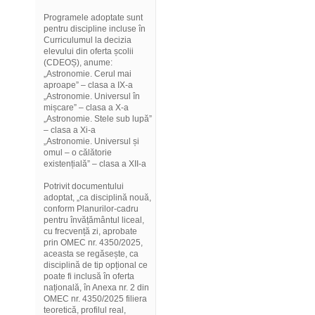
Programele adoptate sunt
pentru discipline incluse în
Curriculumul la decizia
elevului din oferta școlii
(CDEOȘ), anume:
„Astronomie. Cerul mai
aproape” – clasa a IX-a
„Astronomie. Universul în
mișcare” – clasa a X-a
„Astronomie. Stele sub lupă”
– clasa a Xi-a
„Astronomie. Universul și
omul – o călătorie
existențială” – clasa a XII-a
Potrivit documentului
adoptat, „ca disciplină nouă,
conform Planurilor-cadru
pentru învățământul liceal,
cu frecvență zi, aprobate
prin OMEC nr. 4350/2025,
aceasta se regăsește, ca
disciplină de tip opțional ce
poate fi inclusă în oferta
națională, în Anexa nr. 2 din
OMEC nr. 4350/2025 filiera
teoretică, profilul real,