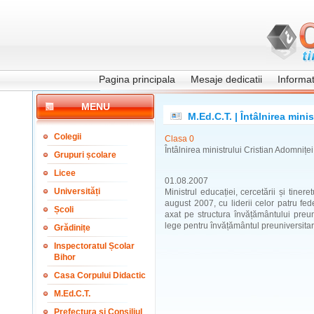
Pagina principala
Mesaje dedicatii
Informati
MENU
M.Ed.C.T. | Întâlnirea minist
Colegii
Clasa 0
Întâlnirea ministrului Cristian Adomniței 
Grupuri școlare
Licee
01.08.2007
Universități
Ministrul educației, cercetării și tinere
august 2007, cu liderii celor patru fede
Școli
axat pe structura învățământului preun
lege pentru învățământul preuniversitar.
Grădinițe
Inspectoratul Școlar
Bihor
Casa Corpului Didactic
M.Ed.C.T.
Prefectura și Consiliul