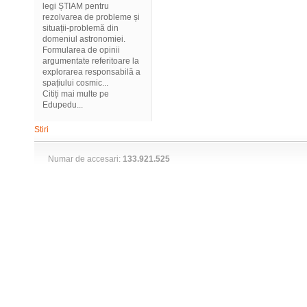
legi ȘTIAM pentru
rezolvarea de probleme și
situații-problemă din
domeniul astronomiei.
Formularea de opinii
argumentate referitoare la
explorarea responsabilă a
spațiului cosmic...
Citiți mai multe pe
Edupedu...
Stiri
Numar de accesari:
133.921.525