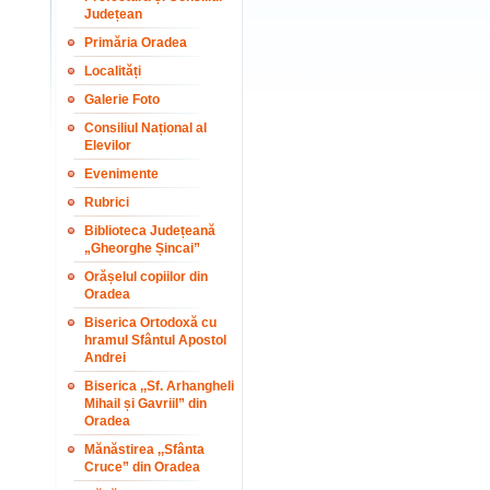
Județean
Primăria Oradea
Localități
Galerie Foto
Consiliul Național al
Elevilor
Evenimente
Rubrici
Biblioteca Județeană
„Gheorghe Șincai”
Orășelul copiilor din
Oradea
Biserica Ortodoxă cu
hramul Sfântul Apostol
Andrei
Biserica ,,Sf. Arhangheli
Mihail și Gavriil” din
Oradea
Mănăstirea ,,Sfânta
Cruce” din Oradea