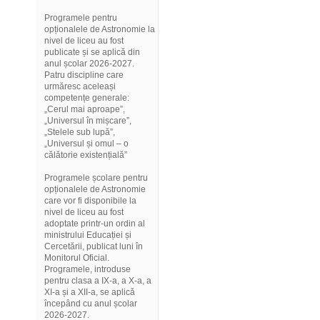
Programele pentru
opționalele de Astronomie la
nivel de liceu au fost
publicate și se aplică din
anul școlar 2026-2027.
Patru discipline care
urmăresc aceleași
competențe generale:
„Cerul mai aproape”,
„Universul în mișcare”,
„Stelele sub lupă”,
„Universul și omul – o
călătorie existențială”
Programele școlare pentru
opționalele de Astronomie
care vor fi disponibile la
nivel de liceu au fost
adoptate printr-un ordin al
ministrului Educației și
Cercetării, publicat luni în
Monitorul Oficial.
Programele, introduse
pentru clasa a IX-a, a X-a, a
XI-a și a XII-a, se aplică
începând cu anul școlar
2026-2027.