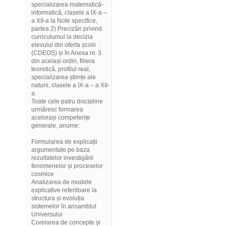
specializarea matematică-
informatică, clasele a IX-a –
a XII-a la Note specifice,
partea 2) Precizări privind
curriculumul la decizia
elevului din oferta școlii
(CDEOȘ) și în Anexa nr. 3
din același ordin, filiera
teoretică, profilul real,
specializarea științe ale
naturii, clasele a IX-a – a XII-
a.
Toate cele patru discipline
urmăresc formarea
acelorași competențe
generale, anume:
Formularea de explicații
argumentate pe baza
rezultatelor investigării
fenomenelor și proceselor
cosmice
Analizarea de modele
explicative referitoare la
structura și evoluția
sistemelor în ansamblul
Universului
Corelarea de concepte și