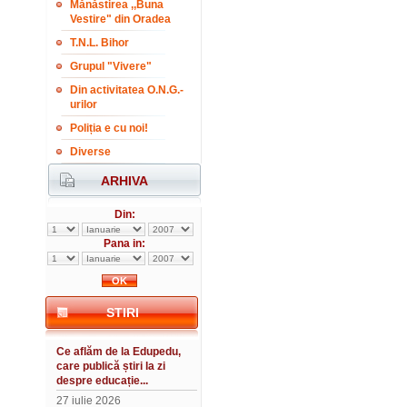
Mănăstirea ,,Buna
Vestire" din Oradea
T.N.L. Bihor
Grupul "Vivere"
Din activitatea O.N.G.-
urilor
Poliția e cu noi!
Diverse
ARHIVA
Din:
Pana in:
STIRI
Ce aflăm de la Edupedu,
care publică știri la zi
despre educație...
27 iulie 2026