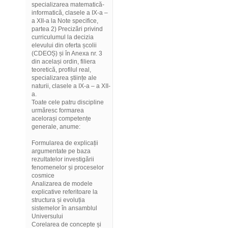
specializarea matematică-
informatică, clasele a IX-a –
a XII-a la Note specifice,
partea 2) Precizări privind
curriculumul la decizia
elevului din oferta școlii
(CDEOȘ) și în Anexa nr. 3
din același ordin, filiera
teoretică, profilul real,
specializarea științe ale
naturii, clasele a IX-a – a XII-
a.
Toate cele patru discipline
urmăresc formarea
acelorași competențe
generale, anume:
Formularea de explicații
argumentate pe baza
rezultatelor investigării
fenomenelor și proceselor
cosmice
Analizarea de modele
explicative referitoare la
structura și evoluția
sistemelor în ansamblul
Universului
Corelarea de concepte și