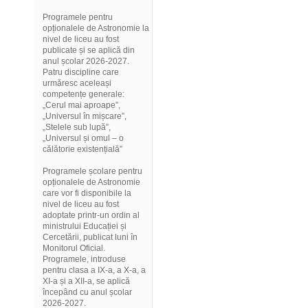
Programele pentru
opționalele de Astronomie la
nivel de liceu au fost
publicate și se aplică din
anul școlar 2026-2027.
Patru discipline care
urmăresc aceleași
competențe generale:
„Cerul mai aproape”,
„Universul în mișcare”,
„Stelele sub lupă”,
„Universul și omul – o
călătorie existențială”
Programele școlare pentru
opționalele de Astronomie
care vor fi disponibile la
nivel de liceu au fost
adoptate printr-un ordin al
ministrului Educației și
Cercetării, publicat luni în
Monitorul Oficial.
Programele, introduse
pentru clasa a IX-a, a X-a, a
XI-a și a XII-a, se aplică
începând cu anul școlar
2026-2027.