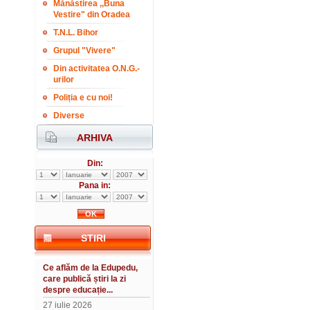
Mănăstirea ,,Buna
Vestire" din Oradea
T.N.L. Bihor
Grupul "Vivere"
Din activitatea O.N.G.-
urilor
Poliția e cu noi!
Diverse
ARHIVA
Din:
Pana in:
STIRI
Ce aflăm de la Edupedu,
care publică știri la zi
despre educație...
27 iulie 2026