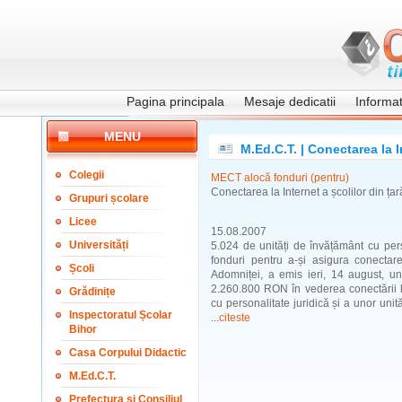
Pagina principala
Mesaje dedicatii
Informati
MENU
M.Ed.C.T. | Conectarea la I
Colegii
MECT alocă fonduri (pentru)
Conectarea la Internet a școlilor din țar
Grupuri școlare
Licee
15.08.2007
Universități
5.024 de unități de învățământ cu pers
fonduri pentru a-și asigura conectarea
Școli
Adomniței, a emis ieri, 14 august, u
2.260.800 RON în vederea conectării l
Grădinițe
cu personalitate juridică și a unor unit
Inspectoratul Școlar
...
citeste
Bihor
Casa Corpului Didactic
M.Ed.C.T.
Prefectura și Consiliul