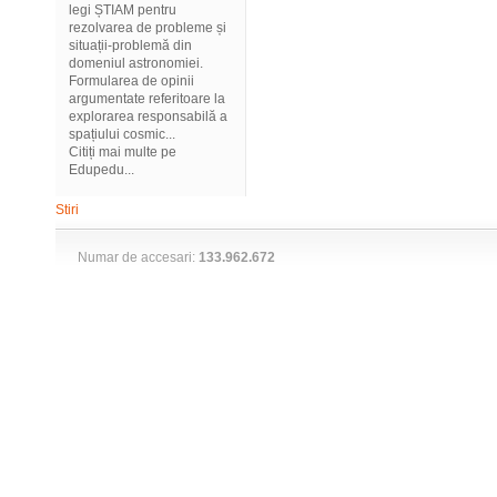
legi ȘTIAM pentru
rezolvarea de probleme și
situații-problemă din
domeniul astronomiei.
Formularea de opinii
argumentate referitoare la
explorarea responsabilă a
spațiului cosmic...
Citiți mai multe pe
Edupedu...
Stiri
Numar de accesari:
133.962.672