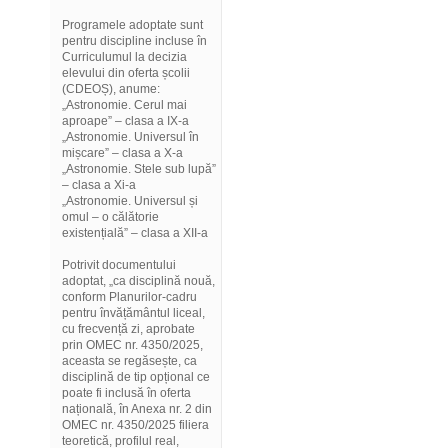
Programele adoptate sunt
pentru discipline incluse în
Curriculumul la decizia
elevului din oferta școlii
(CDEOȘ), anume:
„Astronomie. Cerul mai
aproape” – clasa a IX-a
„Astronomie. Universul în
mișcare” – clasa a X-a
„Astronomie. Stele sub lupă”
– clasa a Xi-a
„Astronomie. Universul și
omul – o călătorie
existențială” – clasa a XII-a
Potrivit documentului
adoptat, „ca disciplină nouă,
conform Planurilor-cadru
pentru învățământul liceal,
cu frecvență zi, aprobate
prin OMEC nr. 4350/2025,
aceasta se regăsește, ca
disciplină de tip opțional ce
poate fi inclusă în oferta
națională, în Anexa nr. 2 din
OMEC nr. 4350/2025 filiera
teoretică, profilul real,