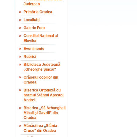
Județean
Primăria Oradea
Localități
Galerie Foto
Consiliul Național al
Elevilor
Evenimente
Rubrici
Biblioteca Județeană
„Gheorghe Șincai”
Orășelul copiilor din
Oradea
Biserica Ortodoxă cu
hramul Sfântul Apostol
Andrei
Biserica ,,Sf. Arhangheli
Mihail și Gavriil” din
Oradea
Mănăstirea ,,Sfânta
Cruce” din Oradea