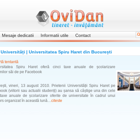
Mesaje dedicatii
Informatii utile
Contact
Universități | Universitatea Spiru Haret din București
rtă tentantă
ersitatea Spiru Haret oferă cinci taxe anuale de școlarizare
enilor săi de pe Facebook
ești, vineri, 13 august 2010. Prietenii Universității Spiru Haret pe
ook (viitorii sau actualii studenți) au șansa să câștige una din cele
 taxe anuale de școlarizare oferite de universitate în cadrul unui
rs organizat în această lună....
citeste