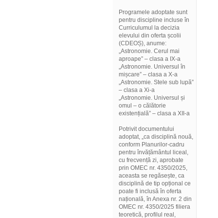
Programele adoptate sunt
pentru discipline incluse în
Curriculumul la decizia
elevului din oferta școlii
(CDEOȘ), anume:
„Astronomie. Cerul mai
aproape” – clasa a IX-a
„Astronomie. Universul în
mișcare” – clasa a X-a
„Astronomie. Stele sub lupă”
– clasa a Xi-a
„Astronomie. Universul și
omul – o călătorie
existențială” – clasa a XII-a
Potrivit documentului
adoptat, „ca disciplină nouă,
conform Planurilor-cadru
pentru învățământul liceal,
cu frecvență zi, aprobate
prin OMEC nr. 4350/2025,
aceasta se regăsește, ca
disciplină de tip opțional ce
poate fi inclusă în oferta
națională, în Anexa nr. 2 din
OMEC nr. 4350/2025 filiera
teoretică, profilul real,