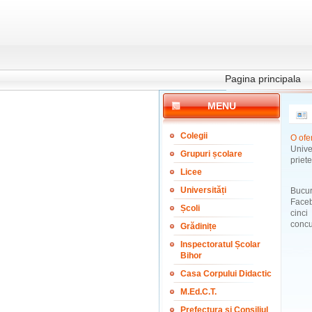
Pagina principala
MENU
Colegii
O ofe
Univ
Grupuri școlare
priet
Licee
Universități
Bucur
Faceb
Școli
cinci
concu
Grădinițe
Inspectoratul Școlar
Bihor
Casa Corpului Didactic
M.Ed.C.T.
Prefectura și Consiliul