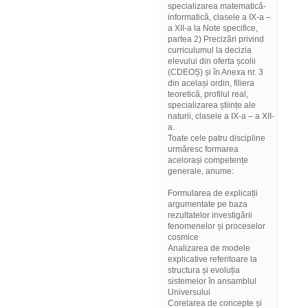
specializarea matematică-
informatică, clasele a IX-a –
a XII-a la Note specifice,
partea 2) Precizări privind
curriculumul la decizia
elevului din oferta școlii
(CDEOȘ) și în Anexa nr. 3
din același ordin, filiera
teoretică, profilul real,
specializarea științe ale
naturii, clasele a IX-a – a XII-
a.
Toate cele patru discipline
urmăresc formarea
acelorași competențe
generale, anume:
Formularea de explicații
argumentate pe baza
rezultatelor investigării
fenomenelor și proceselor
cosmice
Analizarea de modele
explicative referitoare la
structura și evoluția
sistemelor în ansamblul
Universului
Corelarea de concepte și