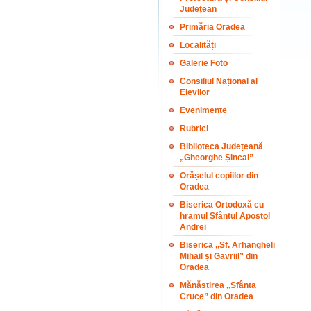
Județean
Primăria Oradea
Localități
Galerie Foto
Consiliul Național al
Elevilor
Evenimente
Rubrici
Biblioteca Județeană
„Gheorghe Șincai”
Orășelul copiilor din
Oradea
Biserica Ortodoxă cu
hramul Sfântul Apostol
Andrei
Biserica ,,Sf. Arhangheli
Mihail și Gavriil” din
Oradea
Mănăstirea ,,Sfânta
Cruce” din Oradea