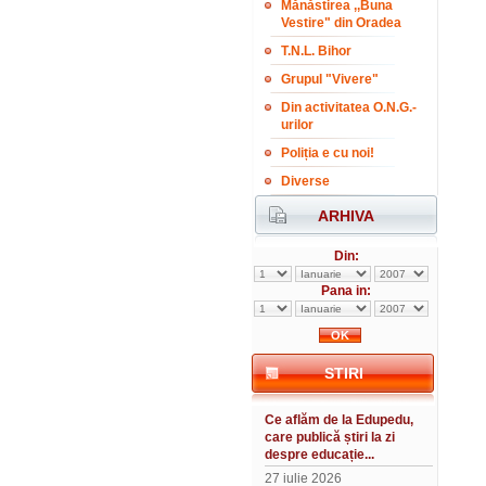
Mănăstirea ,,Buna
Vestire" din Oradea
T.N.L. Bihor
Grupul "Vivere"
Din activitatea O.N.G.-
urilor
Poliția e cu noi!
Diverse
ARHIVA
Din:
Pana in:
STIRI
Ce aflăm de la Edupedu,
care publică știri la zi
despre educație...
27 iulie 2026