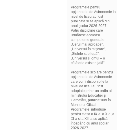
Programele pentru
opționalele de Astronomie la
nivel de liceu au fost
publicate și se aplică din
anul școlar 2026-2027.
Patru discipline care
urmăresc aceleași
competențe generale:
„Cerul mai aproape”,
„Universul în mișcare”,
„Stelele sub lupă”,
„Universul și omul – o
călătorie existențială”
Programele școlare pentru
opționalele de Astronomie
care vor fi disponibile la
nivel de liceu au fost
adoptate printr-un ordin al
ministrului Educației și
Cercetării, publicat luni în
Monitorul Oficial.
Programele, introduse
pentru clasa a IX-a, a X-a, a
XI-a și a XII-a, se aplică
începând cu anul școlar
2026-2027.