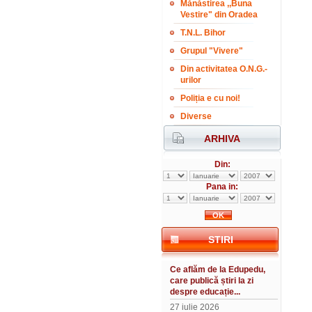
Mănăstirea ,,Buna
Vestire" din Oradea
T.N.L. Bihor
Grupul "Vivere"
Din activitatea O.N.G.-
urilor
Poliția e cu noi!
Diverse
ARHIVA
Din:
Pana in:
STIRI
Ce aflăm de la Edupedu,
care publică știri la zi
despre educație...
27 iulie 2026