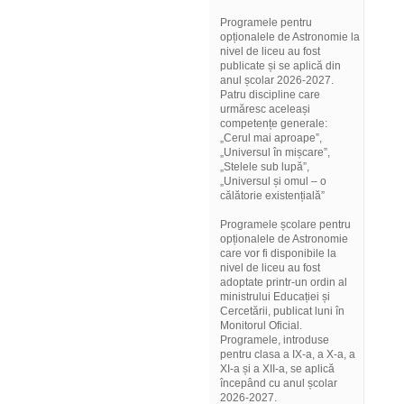
Programele pentru
opționalele de Astronomie la
nivel de liceu au fost
publicate și se aplică din
anul școlar 2026-2027.
Patru discipline care
urmăresc aceleași
competențe generale:
„Cerul mai aproape”,
„Universul în mișcare”,
„Stelele sub lupă”,
„Universul și omul – o
călătorie existențială”
Programele școlare pentru
opționalele de Astronomie
care vor fi disponibile la
nivel de liceu au fost
adoptate printr-un ordin al
ministrului Educației și
Cercetării, publicat luni în
Monitorul Oficial.
Programele, introduse
pentru clasa a IX-a, a X-a, a
XI-a și a XII-a, se aplică
începând cu anul școlar
2026-2027.