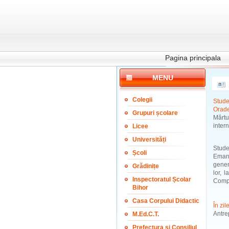
Pagina principala
MENU
Colegii
Stude
Orad
Grupuri școlare
Mărt
inter
Licee
Universități
Stude
Școli
Emanu
gener
Grădinițe
lor, 
Inspectoratul Școlar
Compe
Bihor
Casa Corpului Didactic
În zi
Antrep
M.Ed.C.T.
Prefectura și Consiliul