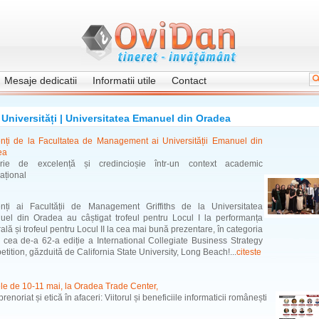
Mesaje dedicatii
Informatii utile
Contact
Universități | Universitatea Emanuel din Oradea
nți de la Facultatea de Management ai Universității Emanuel din
ea
urie de excelență și credincioșie într-un context academic
național
nți ai Facultății de Management Griffiths de la Universitatea
el din Oradea au câștigat trofeul pentru Locul I la performanța
ală și trofeul pentru Locul II la cea mai bună prezentare, în categoria
la cea de-a 62-a ediție a International Collegiate Business Strategy
tition, găzduită de California State University, Long Beach!...
citeste
lele de 10-11 mai, la Oradea Trade Center,
renoriat și etică în afaceri: Viitorul și beneficiile informaticii românești