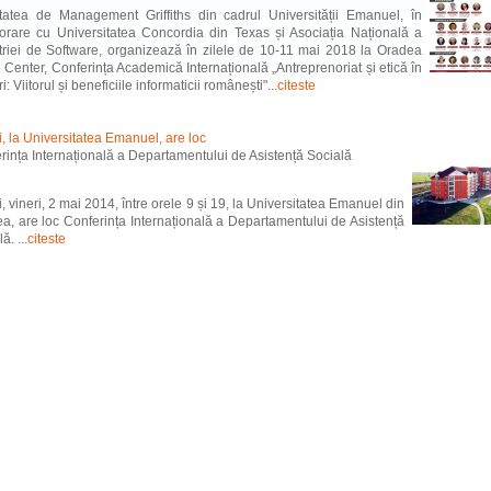
tatea de Management Griffiths din cadrul Universității Emanuel, în
orare cu Universitatea Concordia din Texas și Asociația Națională a
triei de Software, organizează în zilele de 10-11 mai 2018 la Oradea
 Center, Conferința Academică Internațională „Antreprenoriat și etică în
i: Viitorul și beneficiile informaticii românești"...
citeste
i, la Universitatea Emanuel, are loc
rința Internațională a Departamentului de Asistență Socială
i, vineri, 2 mai 2014, între orele 9 și 19, la Universitatea Emanuel din
a, are loc Conferința Internațională a Departamentului de Asistență
ă. ...
citeste