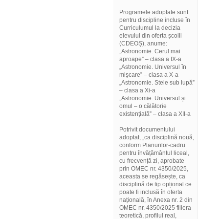
Programele adoptate sunt
pentru discipline incluse în
Curriculumul la decizia
elevului din oferta școlii
(CDEOȘ), anume:
„Astronomie. Cerul mai
aproape” – clasa a IX-a
„Astronomie. Universul în
mișcare” – clasa a X-a
„Astronomie. Stele sub lupă”
– clasa a Xi-a
„Astronomie. Universul și
omul – o călătorie
existențială” – clasa a XII-a
Potrivit documentului
adoptat, „ca disciplină nouă,
conform Planurilor-cadru
pentru învățământul liceal,
cu frecvență zi, aprobate
prin OMEC nr. 4350/2025,
aceasta se regăsește, ca
disciplină de tip opțional ce
poate fi inclusă în oferta
națională, în Anexa nr. 2 din
OMEC nr. 4350/2025 filiera
teoretică, profilul real,