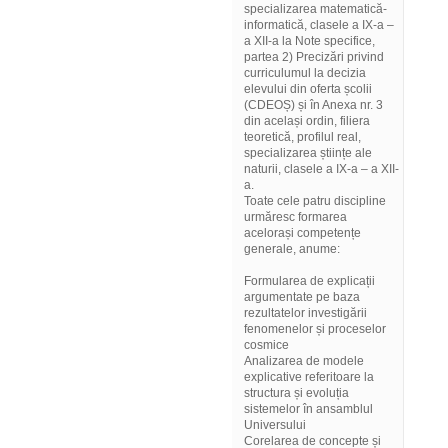
specializarea matematică-
informatică, clasele a IX-a –
a XII-a la Note specifice,
partea 2) Precizări privind
curriculumul la decizia
elevului din oferta școlii
(CDEOȘ) și în Anexa nr. 3
din același ordin, filiera
teoretică, profilul real,
specializarea științe ale
naturii, clasele a IX-a – a XII-
a.
Toate cele patru discipline
urmăresc formarea
acelorași competențe
generale, anume:
Formularea de explicații
argumentate pe baza
rezultatelor investigării
fenomenelor și proceselor
cosmice
Analizarea de modele
explicative referitoare la
structura și evoluția
sistemelor în ansamblul
Universului
Corelarea de concepte și