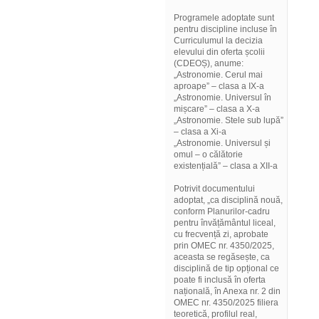
Programele adoptate sunt
pentru discipline incluse în
Curriculumul la decizia
elevului din oferta școlii
(CDEOȘ), anume:
„Astronomie. Cerul mai
aproape” – clasa a IX-a
„Astronomie. Universul în
mișcare” – clasa a X-a
„Astronomie. Stele sub lupă”
– clasa a Xi-a
„Astronomie. Universul și
omul – o călătorie
existențială” – clasa a XII-a
Potrivit documentului
adoptat, „ca disciplină nouă,
conform Planurilor-cadru
pentru învățământul liceal,
cu frecvență zi, aprobate
prin OMEC nr. 4350/2025,
aceasta se regăsește, ca
disciplină de tip opțional ce
poate fi inclusă în oferta
națională, în Anexa nr. 2 din
OMEC nr. 4350/2025 filiera
teoretică, profilul real,