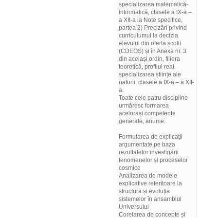
specializarea matematică-
informatică, clasele a IX-a –
a XII-a la Note specifice,
partea 2) Precizări privind
curriculumul la decizia
elevului din oferta școlii
(CDEOȘ) și în Anexa nr. 3
din același ordin, filiera
teoretică, profilul real,
specializarea științe ale
naturii, clasele a IX-a – a XII-
a.
Toate cele patru discipline
urmăresc formarea
acelorași competențe
generale, anume:
Formularea de explicații
argumentate pe baza
rezultatelor investigării
fenomenelor și proceselor
cosmice
Analizarea de modele
explicative referitoare la
structura și evoluția
sistemelor în ansamblul
Universului
Corelarea de concepte și