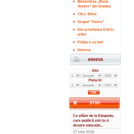
Mănăstirea ,,Buna
Vestire" din Oradea
T.N.L. Bihor
Grupul "Vivere"
Din activitatea O.N.G.-
urilor
Poliția e cu noi!
Diverse
ARHIVA
Din:
Pana in:
STIRI
Ce aflăm de la Edupedu,
care publică știri la zi
despre educație...
27 iulie 2026