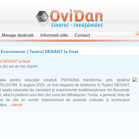
Mesaje dedicatii
Informatii utile
Contact
Evenimente | Teatrul DESANT la final
ul DESANT la final
 doi ani de risc maxim
iația pentru educație creativă PERSONA transforma, prin sprijinul
LECOM, în august 2005, un fost magazin de telefoane în Teatrul DESANT,
l spatiu-laborator de cercetare și experimente multidisciplinare din București.
l, aflat la parterul unui bloc din zona Ion Mihalache / Turda, a generat, timp de
ni de zile un număr impresionant de proiecte culturale și worksopuri
ive. ...
citeste