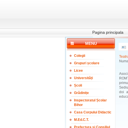
Pagina principala
MENU
Colegii
Teatr
Numai
Grupuri școlare
Licee
Asoc
Universități
ROMTE
primu
Școli
Sediu
doi a
Grădinițe
educat
Inspectoratul Școlar
Bihor
Casa Corpului Didactic
M.Ed.C.T.
Prefectura și Consiliul