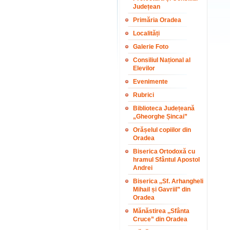
Județean
Primăria Oradea
Localități
Galerie Foto
Consiliul Național al
Elevilor
Evenimente
Rubrici
Biblioteca Județeană
„Gheorghe Șincai”
Orășelul copiilor din
Oradea
Biserica Ortodoxă cu
hramul Sfântul Apostol
Andrei
Biserica ,,Sf. Arhangheli
Mihail și Gavriil” din
Oradea
Mănăstirea ,,Sfânta
Cruce” din Oradea