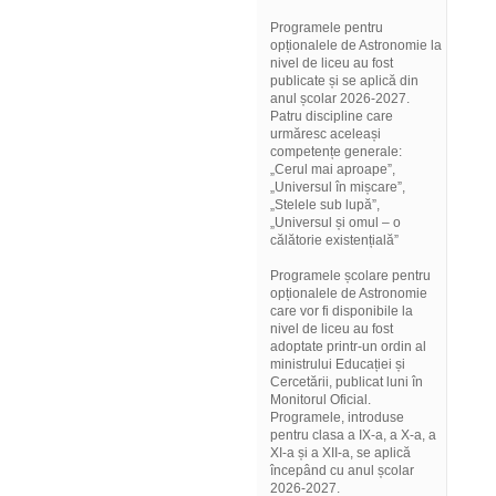
Programele pentru
opționalele de Astronomie la
nivel de liceu au fost
publicate și se aplică din
anul școlar 2026-2027.
Patru discipline care
urmăresc aceleași
competențe generale:
„Cerul mai aproape”,
„Universul în mișcare”,
„Stelele sub lupă”,
„Universul și omul – o
călătorie existențială”
Programele școlare pentru
opționalele de Astronomie
care vor fi disponibile la
nivel de liceu au fost
adoptate printr-un ordin al
ministrului Educației și
Cercetării, publicat luni în
Monitorul Oficial.
Programele, introduse
pentru clasa a IX-a, a X-a, a
XI-a și a XII-a, se aplică
începând cu anul școlar
2026-2027.