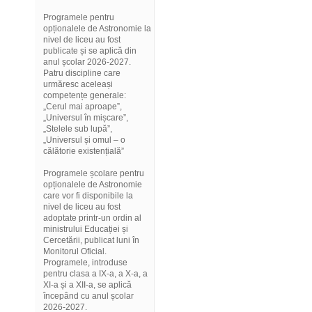
Programele pentru
opționalele de Astronomie la
nivel de liceu au fost
publicate și se aplică din
anul școlar 2026-2027.
Patru discipline care
urmăresc aceleași
competențe generale:
„Cerul mai aproape”,
„Universul în mișcare”,
„Stelele sub lupă”,
„Universul și omul – o
călătorie existențială”
Programele școlare pentru
opționalele de Astronomie
care vor fi disponibile la
nivel de liceu au fost
adoptate printr-un ordin al
ministrului Educației și
Cercetării, publicat luni în
Monitorul Oficial.
Programele, introduse
pentru clasa a IX-a, a X-a, a
XI-a și a XII-a, se aplică
începând cu anul școlar
2026-2027.