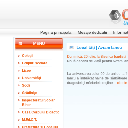
Pagina principala
Mesaje dedicatii
Informati
MENU
Localități | Avram Iancu
Colegii
Duminică, 20 iulie, la Biserica baptistă
Nouă decenii de viață pentru Avram Ia
Grupuri școlare
Licee
La aniversarea celor 90 de ani de la 
Universități
Iancu a îmbrăcat haine de sărbătoare ș
dragostei și mărturiei creștine. ...
citeste
Școli
Grădinițe
Inspectoratul Școlar
Bihor
Casa Corpului Didactic
M.Ed.C.T.
Prefectura și Consiliul