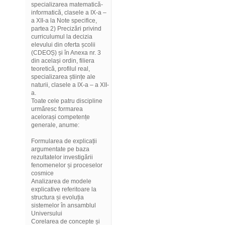
specializarea matematică-
informatică, clasele a IX-a –
a XII-a la Note specifice,
partea 2) Precizări privind
curriculumul la decizia
elevului din oferta școlii
(CDEOȘ) și în Anexa nr. 3
din același ordin, filiera
teoretică, profilul real,
specializarea științe ale
naturii, clasele a IX-a – a XII-
a.
Toate cele patru discipline
urmăresc formarea
acelorași competențe
generale, anume:
Formularea de explicații
argumentate pe baza
rezultatelor investigării
fenomenelor și proceselor
cosmice
Analizarea de modele
explicative referitoare la
structura și evoluția
sistemelor în ansamblul
Universului
Corelarea de concepte și