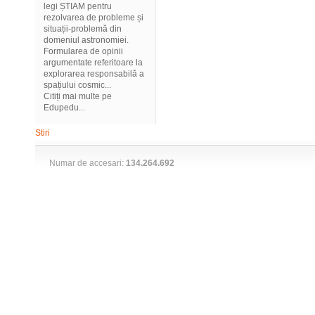
legi ȘTIAM pentru
rezolvarea de probleme și
situații-problemă din
domeniul astronomiei.
Formularea de opinii
argumentate referitoare la
explorarea responsabilă a
spațiului cosmic...
Citiți mai multe pe
Edupedu...
Stiri
Numar de accesari:
134.264.692