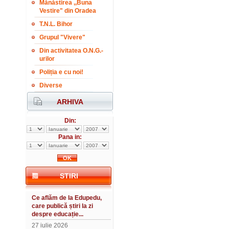
Mănăstirea ,,Buna
Vestire" din Oradea
T.N.L. Bihor
Grupul "Vivere"
Din activitatea O.N.G.-
urilor
Poliția e cu noi!
Diverse
ARHIVA
Din:
Pana in:
STIRI
Ce aflăm de la Edupedu,
care publică știri la zi
despre educație...
27 iulie 2026