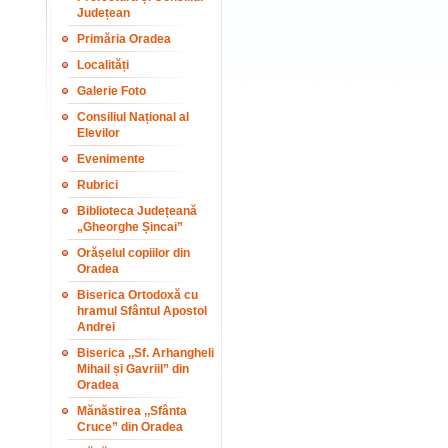
Județean
Primăria Oradea
Localități
Galerie Foto
Consiliul Național al
Elevilor
Evenimente
Rubrici
Biblioteca Județeană
„Gheorghe Șincai”
Orășelul copiilor din
Oradea
Biserica Ortodoxă cu
hramul Sfântul Apostol
Andrei
Biserica ,,Sf. Arhangheli
Mihail și Gavriil” din
Oradea
Mănăstirea ,,Sfânta
Cruce” din Oradea