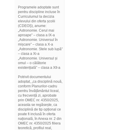
Programele adoptate sunt
pentru discipline incluse în
Curriculumul la decizia
elevului din oferta școlii
(CDEOȘ), anume:
„Astronomie. Cerul mai
aproape” – clasa a IX-a
„Astronomie. Universul în
mișcare” – clasa a X-a
„Astronomie. Stele sub lupă”
– clasa a Xi-a
„Astronomie. Universul și
omul – o călătorie
existențială” – clasa a XII-a
Potrivit documentului
adoptat, „ca disciplină nouă,
conform Planurilor-cadru
pentru învățământul liceal,
cu frecvență zi, aprobate
prin OMEC nr. 4350/2025,
aceasta se regăsește, ca
disciplină de tip opțional ce
poate fi inclusă în oferta
națională, în Anexa nr. 2 din
OMEC nr. 4350/2025 filiera
teoretică, profilul real,