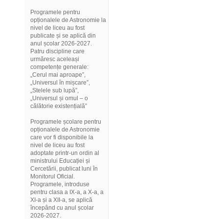
Programele pentru
opționalele de Astronomie la
nivel de liceu au fost
publicate și se aplică din
anul școlar 2026-2027.
Patru discipline care
urmăresc aceleași
competențe generale:
„Cerul mai aproape”,
„Universul în mișcare”,
„Stelele sub lupă”,
„Universul și omul – o
călătorie existențială”
Programele școlare pentru
opționalele de Astronomie
care vor fi disponibile la
nivel de liceu au fost
adoptate printr-un ordin al
ministrului Educației și
Cercetării, publicat luni în
Monitorul Oficial.
Programele, introduse
pentru clasa a IX-a, a X-a, a
XI-a și a XII-a, se aplică
începând cu anul școlar
2026-2027.