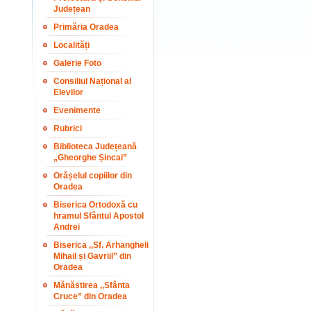
Județean
Primăria Oradea
Localități
Galerie Foto
Consiliul Național al
Elevilor
Evenimente
Rubrici
Biblioteca Județeană
„Gheorghe Șincai”
Orășelul copiilor din
Oradea
Biserica Ortodoxă cu
hramul Sfântul Apostol
Andrei
Biserica ,,Sf. Arhangheli
Mihail și Gavriil” din
Oradea
Mănăstirea ,,Sfânta
Cruce” din Oradea