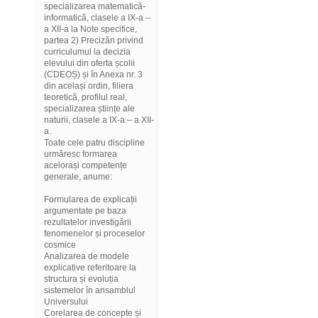
specializarea matematică-
informatică, clasele a IX-a –
a XII-a la Note specifice,
partea 2) Precizări privind
curriculumul la decizia
elevului din oferta școlii
(CDEOȘ) și în Anexa nr. 3
din același ordin, filiera
teoretică, profilul real,
specializarea științe ale
naturii, clasele a IX-a – a XII-
a.
Toate cele patru discipline
urmăresc formarea
acelorași competențe
generale, anume:
Formularea de explicații
argumentate pe baza
rezultatelor investigării
fenomenelor și proceselor
cosmice
Analizarea de modele
explicative referitoare la
structura și evoluția
sistemelor în ansamblul
Universului
Corelarea de concepte și