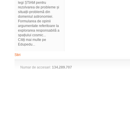
legi ȘTIAM pentru
rezolvarea de probleme și
situații-problemă din
domeniul astronomiei.
Formularea de opinii
argumentate referitoare la
explorarea responsabilă a
spațiului cosmic...
Citiți mai multe pe
Edupedu...
Stiri
Numar de accesari:
134.289.707