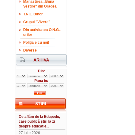
Mănăstirea ,,Buna
Vestire" din Oradea
T.N.L. Bihor
Grupul "Vivere"
Din activitatea O.N.G.-
urilor
Poliția e cu noi!
Diverse
ARHIVA
Din:
Pana in:
STIRI
Ce aflăm de la Edupedu,
care publică știri la zi
despre educație...
27 iulie 2026