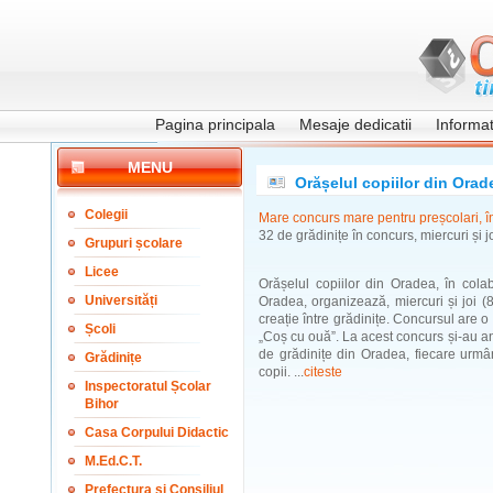
Pagina principala
Mesaje dedicatii
Informati
MENU
Orășelul copiilor din Orad
Colegii
Mare concurs mare pentru preșcolari, î
32 de grădinițe în concurs, miercuri și j
Grupuri școlare
Licee
Orășelul copiilor din Oradea, în col
Universități
Oradea, organizează, miercuri și joi (
creație între grădinițe. Concursul are o
Școli
„Coș cu ouă”. La acest concurs și-au a
de grădinițe din Oradea, fiecare urmâ
Grădinițe
copii. ...
citeste
Inspectoratul Școlar
Bihor
Casa Corpului Didactic
M.Ed.C.T.
Prefectura și Consiliul