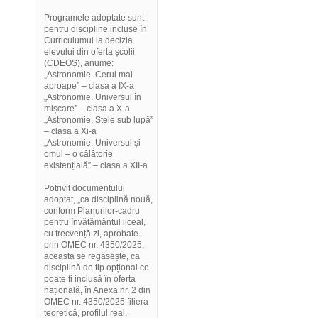
Programele adoptate sunt
pentru discipline incluse în
Curriculumul la decizia
elevului din oferta școlii
(CDEOȘ), anume:
„Astronomie. Cerul mai
aproape” – clasa a IX-a
„Astronomie. Universul în
mișcare” – clasa a X-a
„Astronomie. Stele sub lupă”
– clasa a Xi-a
„Astronomie. Universul și
omul – o călătorie
existențială” – clasa a XII-a
Potrivit documentului
adoptat, „ca disciplină nouă,
conform Planurilor-cadru
pentru învățământul liceal,
cu frecvență zi, aprobate
prin OMEC nr. 4350/2025,
aceasta se regăsește, ca
disciplină de tip opțional ce
poate fi inclusă în oferta
națională, în Anexa nr. 2 din
OMEC nr. 4350/2025 filiera
teoretică, profilul real,