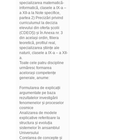
specializarea matematică-
informatică, clasele a IX-a –
a XII-a la Note specifice,
partea 2) Precizări privind
curriculumul la decizia
elevului din oferta școlii
(CDEOȘ) și în Anexa nr. 3
din același ordin, filiera
teoretică, profilul real,
specializarea științe ale
naturii, clasele a IX-a – a XII-
a.
Toate cele patru discipline
urmăresc formarea
acelorași competențe
generale, anume:
Formularea de explicații
argumentate pe baza
rezultatelor investigării
fenomenelor și proceselor
cosmice
Analizarea de modele
explicative referitoare la
structura și evoluția
sistemelor în ansamblul
Universului
Corelarea de concepte și