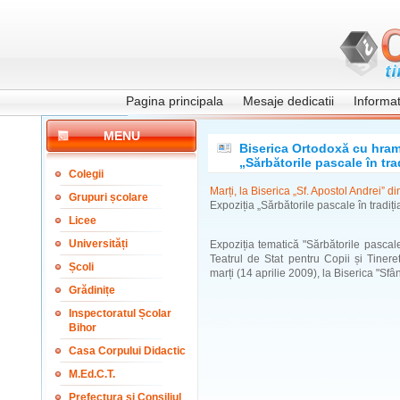
Pagina principala
Mesaje dedicatii
Informati
MENU
Biserica Ortodoxă cu hramu
„Sărbătorile pascale în tra
Colegii
Marți, la Biserica „Sf. Apostol Andrei” 
Grupuri școlare
Expoziția „Sărbătorile pascale în tradiț
Licee
Universități
Expoziția tematică "Sărbătorile pascale 
Teatrul de Stat pentru Copii și Tinere
Școli
marți (14 aprilie 2009), la Biserica "Sfân
Grădinițe
Inspectoratul Școlar
Bihor
Casa Corpului Didactic
M.Ed.C.T.
Prefectura și Consiliul