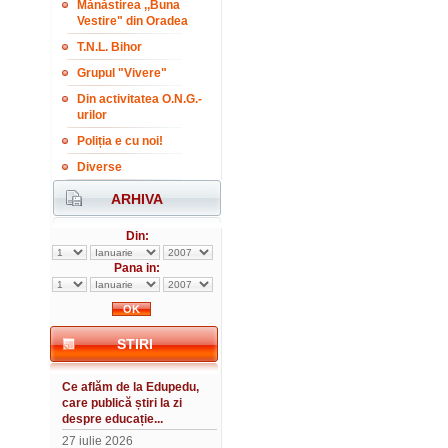
Mănăstirea ,,Buna
Vestire" din Oradea
T.N.L. Bihor
Grupul "Vivere"
Din activitatea O.N.G.-
urilor
Poliția e cu noi!
Diverse
ARHIVA
Din:
Pana in:
STIRI
Ce aflăm de la Edupedu,
care publică știri la zi
despre educație...
27 iulie 2026