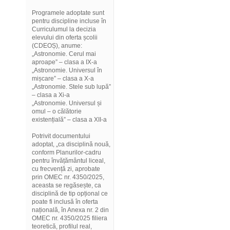
Programele adoptate sunt
pentru discipline incluse în
Curriculumul la decizia
elevului din oferta școlii
(CDEOȘ), anume:
„Astronomie. Cerul mai
aproape” – clasa a IX-a
„Astronomie. Universul în
mișcare” – clasa a X-a
„Astronomie. Stele sub lupă”
– clasa a Xi-a
„Astronomie. Universul și
omul – o călătorie
existențială” – clasa a XII-a
Potrivit documentului
adoptat, „ca disciplină nouă,
conform Planurilor-cadru
pentru învățământul liceal,
cu frecvență zi, aprobate
prin OMEC nr. 4350/2025,
aceasta se regăsește, ca
disciplină de tip opțional ce
poate fi inclusă în oferta
națională, în Anexa nr. 2 din
OMEC nr. 4350/2025 filiera
teoretică, profilul real,