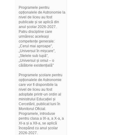
Programele pentru
opționalele de Astronomie la
nivel de liceu au fost
publicate și se aplică din
anul școlar 2026-2027.
Patru discipline care
urmăresc aceleași
competențe generale:
„Cerul mai aproape”,
„Universul în mișcare”,
„Stelele sub lupă”,
„Universul și omul – o
călătorie existențială”
Programele școlare pentru
opționalele de Astronomie
care vor fi disponibile la
nivel de liceu au fost
adoptate printr-un ordin al
ministrului Educației și
Cercetării, publicat luni în
Monitorul Oficial.
Programele, introduse
pentru clasa a IX-a, a X-a, a
XI-a și a XII-a, se aplică
începând cu anul școlar
2026-2027.