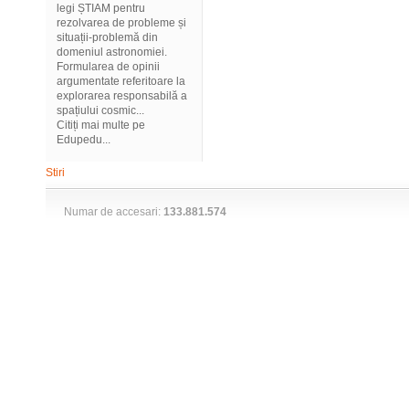
legi ȘTIAM pentru
rezolvarea de probleme și
situații-problemă din
domeniul astronomiei.
Formularea de opinii
argumentate referitoare la
explorarea responsabilă a
spațiului cosmic...
Citiți mai multe pe
Edupedu...
Stiri
Numar de accesari:
133.881.574