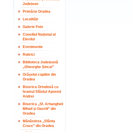
Județean
Primăria Oradea
Localități
Galerie Foto
Consiliul Național al
Elevilor
Evenimente
Rubrici
Biblioteca Județeană
„Gheorghe Șincai”
Orășelul copiilor din
Oradea
Biserica Ortodoxă cu
hramul Sfântul Apostol
Andrei
Biserica ,,Sf. Arhangheli
Mihail și Gavriil” din
Oradea
Mănăstirea ,,Sfânta
Cruce” din Oradea