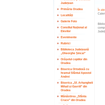
Județean
Primăria Oradea
În ate
Calen
Localități
Galerie Foto
Bibli
Consiliul Național al
compl
Elevilor
Județ
Evenimente
Rubrici
Biblioteca Județeană
„Gheorghe Șincai”
Orășelul copiilor din
Oradea
Biserica Ortodoxă cu
hramul Sfântul Apostol
Andrei
Biserica ,,Sf. Arhangheli
Mihail și Gavriil” din
Oradea
Mănăstirea ,,Sfânta
Cruce” din Oradea