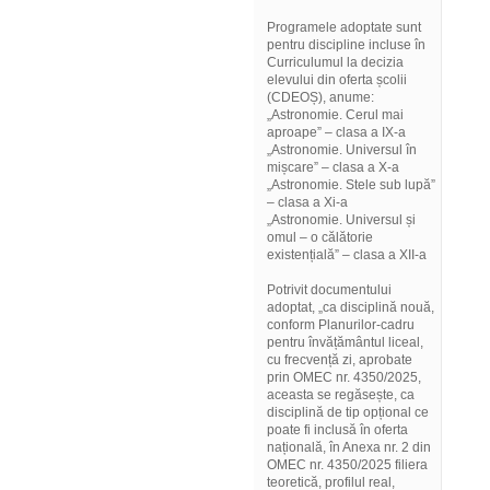
Programele adoptate sunt
pentru discipline incluse în
Curriculumul la decizia
elevului din oferta școlii
(CDEOȘ), anume:
„Astronomie. Cerul mai
aproape” – clasa a IX-a
„Astronomie. Universul în
mișcare” – clasa a X-a
„Astronomie. Stele sub lupă”
– clasa a Xi-a
„Astronomie. Universul și
omul – o călătorie
existențială” – clasa a XII-a
Potrivit documentului
adoptat, „ca disciplină nouă,
conform Planurilor-cadru
pentru învățământul liceal,
cu frecvență zi, aprobate
prin OMEC nr. 4350/2025,
aceasta se regăsește, ca
disciplină de tip opțional ce
poate fi inclusă în oferta
națională, în Anexa nr. 2 din
OMEC nr. 4350/2025 filiera
teoretică, profilul real,