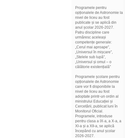
Programele pentru
opționalele de Astronomie la
nivel de liceu au fost
publicate și se aplică din
anul școlar 2026-2027.
Patru discipline care
urmăresc aceleași
competențe generale:
„Cerul mai aproape”,
„Universul în mișcare”,
„Stelele sub lupă”,
„Universul și omul – o
călătorie existențială”
Programele școlare pentru
opționalele de Astronomie
care vor fi disponibile la
nivel de liceu au fost
adoptate printr-un ordin al
ministrului Educației și
Cercetării, publicat luni în
Monitorul Oficial.
Programele, introduse
pentru clasa a IX-a, a X-a, a
XI-a și a XII-a, se aplică
începând cu anul școlar
2026-2027.