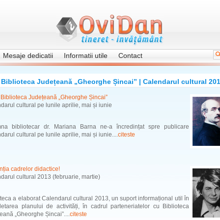
Mesaje dedicatii
Informatii utile
Contact
Biblioteca Județeană „Gheorghe Șincai” | Calendarul cultural 20
 Biblioteca Județeană „Gheorghe Șincai”
arul cultural pe lunile aprilie, mai și iunie
a bibliotecar dr. Mariana Barna ne-a încredințat spre publicare
arul cultural pe lunile aprilie, mai și iunie....
citeste
nția cadrelor didactice!
darul cultural 2013 (februarie, martie)
oteca a elaborat Calendarul cultural 2013, un suport informațional util în
etarea planului de activități, în cadrul parteneriatelor cu Biblioteca
eană „Gheorghe Șincai”....
citeste