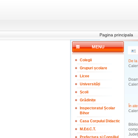
Pagina principala
MENU
Colegii
De la
Calend
Grupuri școlare
Licee
Doamn
Universități
Calend
Școli
Grădinițe
În ate
Inspectoratul Școlar
Calen
Bihor
Casa Corpului Didactic
Bibli
M.Ed.C.T.
compl
Județ
Prefectura și Consiliul