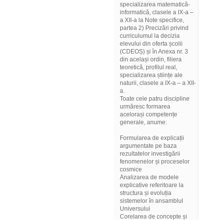
specializarea matematică-
informatică, clasele a IX-a –
a XII-a la Note specifice,
partea 2) Precizări privind
curriculumul la decizia
elevului din oferta școlii
(CDEOȘ) și în Anexa nr. 3
din același ordin, filiera
teoretică, profilul real,
specializarea științe ale
naturii, clasele a IX-a – a XII-
a.
Toate cele patru discipline
urmăresc formarea
acelorași competențe
generale, anume:
Formularea de explicații
argumentate pe baza
rezultatelor investigării
fenomenelor și proceselor
cosmice
Analizarea de modele
explicative referitoare la
structura și evoluția
sistemelor în ansamblul
Universului
Corelarea de concepte și