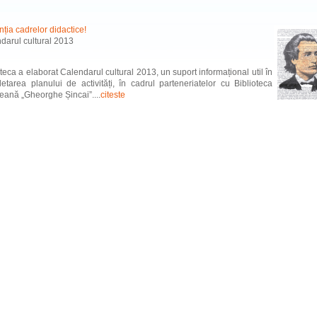
nția cadrelor didactice!
darul cultural 2013
oteca a elaborat Calendarul cultural 2013, un suport informațional util în
etarea planului de activități, în cadrul parteneriatelor cu Biblioteca
eană „Gheorghe Șincai”....
citeste