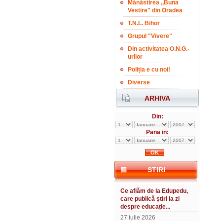
Mănăstirea ,,Buna
Vestire" din Oradea
T.N.L. Bihor
Grupul "Vivere"
Din activitatea O.N.G.-
urilor
Poliția e cu noi!
Diverse
ARHIVA
Din:
Pana in:
STIRI
Ce aflăm de la Edupedu,
care publică știri la zi
despre educație...
27 iulie 2026