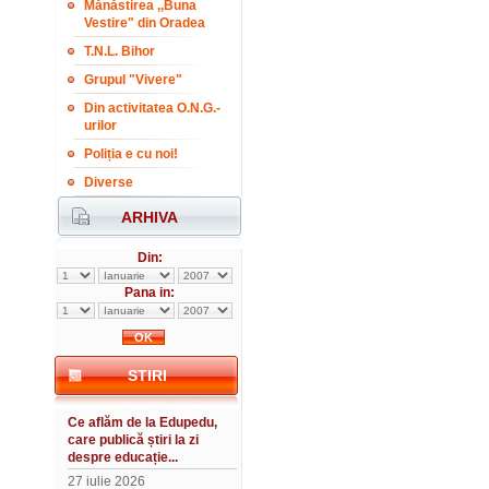
Mănăstirea ,,Buna
Vestire" din Oradea
T.N.L. Bihor
Grupul "Vivere"
Din activitatea O.N.G.-
urilor
Poliția e cu noi!
Diverse
ARHIVA
Din:
Pana in:
STIRI
Ce aflăm de la Edupedu,
care publică știri la zi
despre educație...
27 iulie 2026