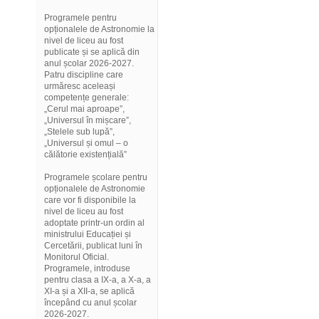
Programele pentru
opționalele de Astronomie la
nivel de liceu au fost
publicate și se aplică din
anul școlar 2026-2027.
Patru discipline care
urmăresc aceleași
competențe generale:
„Cerul mai aproape”,
„Universul în mișcare”,
„Stelele sub lupă”,
„Universul și omul – o
călătorie existențială”
Programele școlare pentru
opționalele de Astronomie
care vor fi disponibile la
nivel de liceu au fost
adoptate printr-un ordin al
ministrului Educației și
Cercetării, publicat luni în
Monitorul Oficial.
Programele, introduse
pentru clasa a IX-a, a X-a, a
XI-a și a XII-a, se aplică
începând cu anul școlar
2026-2027.