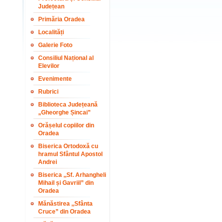
Județean
Primăria Oradea
Localități
Galerie Foto
Consiliul Național al
Elevilor
Evenimente
Rubrici
Biblioteca Județeană
„Gheorghe Șincai”
Orășelul copiilor din
Oradea
Biserica Ortodoxă cu
hramul Sfântul Apostol
Andrei
Biserica ,,Sf. Arhangheli
Mihail și Gavriil” din
Oradea
Mănăstirea ,,Sfânta
Cruce” din Oradea