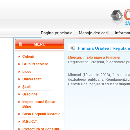
Pagina principala
Mesaje dedicatii
Informati
MENU
Primăria Oradea | Regulame
Colegii
Miercuri, în sala mare a Primăriei
Regulamentul creșelor, în dezbatere pu
Grupuri școlare
Licee
Miercuri (10 aprilie 2013), în sala m
Universități
dezbaterea publică a Regulamentului
Centrului de îngrijire și educație timpurie
Școli
Grădinițe
Inspectoratul Școlar
Bihor
Casa Corpului Didactic
M.Ed.C.T.
Prefectura și Consiliul