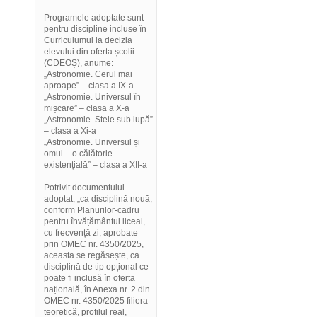
Programele adoptate sunt
pentru discipline incluse în
Curriculumul la decizia
elevului din oferta școlii
(CDEOȘ), anume:
„Astronomie. Cerul mai
aproape” – clasa a IX-a
„Astronomie. Universul în
mișcare” – clasa a X-a
„Astronomie. Stele sub lupă”
– clasa a Xi-a
„Astronomie. Universul și
omul – o călătorie
existențială” – clasa a XII-a
Potrivit documentului
adoptat, „ca disciplină nouă,
conform Planurilor-cadru
pentru învățământul liceal,
cu frecvență zi, aprobate
prin OMEC nr. 4350/2025,
aceasta se regăsește, ca
disciplină de tip opțional ce
poate fi inclusă în oferta
națională, în Anexa nr. 2 din
OMEC nr. 4350/2025 filiera
teoretică, profilul real,