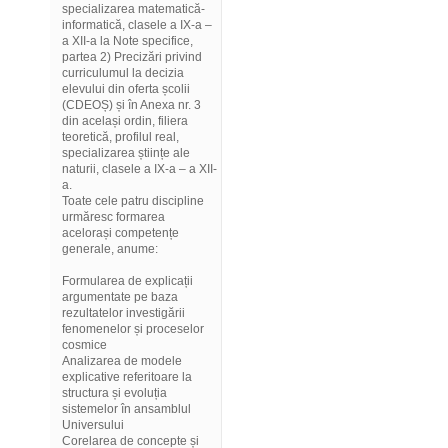
specializarea matematică-
informatică, clasele a IX-a –
a XII-a la Note specifice,
partea 2) Precizări privind
curriculumul la decizia
elevului din oferta școlii
(CDEOȘ) și în Anexa nr. 3
din același ordin, filiera
teoretică, profilul real,
specializarea științe ale
naturii, clasele a IX-a – a XII-
a.
Toate cele patru discipline
urmăresc formarea
acelorași competențe
generale, anume:
Formularea de explicații
argumentate pe baza
rezultatelor investigării
fenomenelor și proceselor
cosmice
Analizarea de modele
explicative referitoare la
structura și evoluția
sistemelor în ansamblul
Universului
Corelarea de concepte și