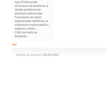
legi ȘTIAM pentru
rezolvarea de probleme și
situații-problemă din
domeniul astronomiei.
Formularea de opinii
argumentate referitoare la
explorarea responsabilă a
spațiului cosmic...
Citiți mai multe pe
Edupedu...
Stiri
Numar de accesari:
133.973.614